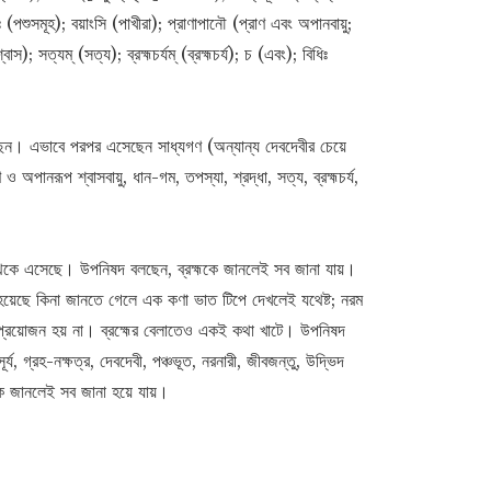
 (পশুসমূহ); বয়াংসি (পাখীরা); প্রাণাপানৌ (প্রাণ এবং অপানবায়ু;
স); সত্যম্ (সত্য); ব্রহ্মচর্যম্ (ব্রহ্মচর্য); চ (এবং); বিধিঃ
েছেন। এভাবে পরপর এসেছেন সাধ্যগণ (অন্যান্য দেবদেবীর চেয়ে
ণ ও অপানরূপ শ্বাসবায়ু, ধান-গম, তপস্যা, শ্রদ্ধা, সত্য, ব্রহ্মচর্য,
্ম থেকে এসেছে। উপনিষদ বলছেন, ব্রহ্মকে জানলেই সব জানা যায়।
ধ হয়েছে কিনা জানতে গেলে এক কণা ভাত টিপে দেখলেই যথেষ্ট; নরম
 প্রয়োজন হয় না। ব্রহ্মের বেলাতেও একই কথা খাটে। উপনিষদ
ূর্য, গ্রহ-নক্ষত্র, দেবদেবী, পঞ্চভূত, নরনারী, জীবজন্তু, উদ্ভিদ
ে জানলেই সব জানা হয়ে যায়।