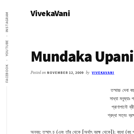
Additional
Skip
Skip
VivekaVani
to
to
menu
INSTAGRAM
main
primary
Voice
content
sidebar
of
Vivekananda
YOUTUBE
Mundaka Upanis
FACEBOOK
Posted on
NOVEMBER 12, 2009
by
VIVEKAVANI
তস্মাচ্চ দেবা বহ
সাধ্যা মনুষ্যাঃ
প্রাণাপানৌ ব্র
শ্রদ্ধা সত্যং ব্রহ
অন্বয়: তস্মাৎ চ (এবং তাঁর থেকে [অর্থাৎ ব্রহ্ম থেকে]); বহুধা (বহু 