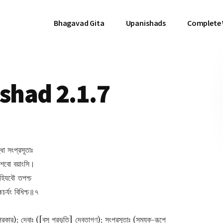
Bhagavad Gita
Upanishads
Complete
had 2.1.7
ুধা সংপ্রসূতাঃ
 পশবো বয়াংসি।
ীহিযবৌ তপশ্চ
্মচর্যং বিধিশ্চ॥৭
প্রকার); দেবাঃ ([বসু প্রভৃতি] দেবতাগণ); সংপ্রসূতাঃ (সম্যক্‌-রূপে