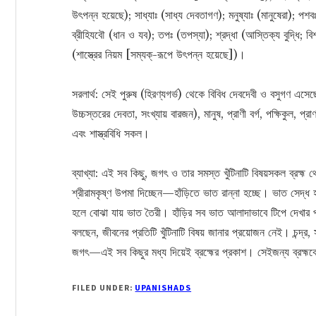
উৎপন্ন হয়েছে); সাধ্যাঃ (সাধ্য দেবতাগণ); মনুষ্যাঃ (মানুষেরা); পশবঃ
ব্রীহিযবৌ (ধান ও যব); তপঃ (তপস্যা); শ্রদ্ধা (আস্তিক্য বুদ্ধি; বিশ্বা
(শাস্ত্রের নিয়ম [সম্যক্‌-রূপে উৎপন্ন হয়েছে])।
সরলার্থ: সেই পুরুষ (হিরণ্যগর্ভ) থেকে বিবিধ দেবদেবী ও বসুগণ এস
উচ্চস্তরের দেবতা, সংখ্যায় বারজন), মানুষ, প্রাণী বর্গ, পক্ষিকুল, প্রা
এবং শাস্ত্রবিধি সকল।
ব্যাখ্যা: এই সব কিছু, জগৎ ও তার সমস্ত খুঁটিনাটি বিষয়সকল ব্রহ
শ্রীরামকৃষ্ণ উপমা দিচ্ছেন—হাঁড়িতে ভাত রান্না হচ্ছে। ভাত সেদ্
হলে বোঝা যায় ভাত তৈরী। হাঁড়ির সব ভাত আলাদাভাবে টিপে দেখার
বলছেন, জীবনের প্রতিটি খুঁটিনাটি বিষয় জানার প্রয়োজন নেই। চন্দ্র, স
জগৎ—এই সব কিছুর মধ্য দিয়েই ব্রহ্মের প্রকাশ। সেইজন্য ব্রহ্মক
FILED UNDER:
UPANISHADS