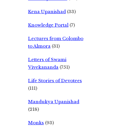
Kena Upanishad
(33)
Knowledge Portal
(7)
Lectures from Colombo
to Almora
(31)
Letters of Swami
Vivekananda
(751)
Life Stories of Devotees
(111)
Mandukya Upanishad
(218)
Monks
(93)