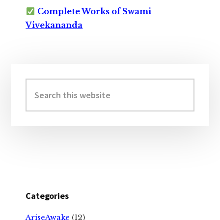
Complete Works of Swami
Vivekananda
Primary
Sidebar
Search
this
website
Categories
AriseAwake
(12)