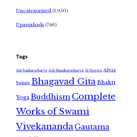
Uncategorized
(1,950)
Upanishads
(746)
Tags
Alvar
Adi Shankaracharya
Adi Sankaracharya
AI Stories
Bhagavad Gita
Bhakti
Saints
Complete
Buddhism
Yoga
Works of Swami
Vivekananda
Gautama