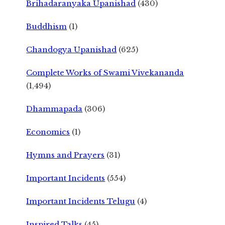
Brihadaranyaka Upanishad
(430)
Buddhism
(1)
Chandogya Upanishad
(625)
Complete Works of Swami Vivekananda
(1,494)
Dhammapada
(306)
Economics
(1)
Hymns and Prayers
(31)
Important Incidents
(554)
Important Incidents Telugu
(4)
Inspired Talks
(45)