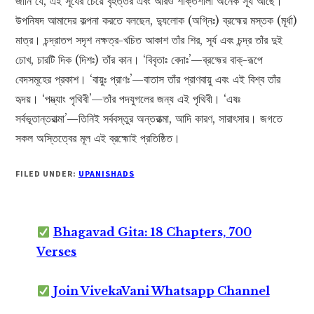
জানি যে, এই সূর্যের চেয়ে বৃহত্তর এবং আরও শক্তিশালী অনেক সূর্য আছে।
উপনিষদ আমাদের কল্পনা করতে বলছেন, দ্যুলোক (অগ্নিঃ) ব্রহ্মের মস্তক (মূর্ধা)
মাত্র। চন্দ্রাতপ সদৃশ নক্ষত্র-খচিত আকাশ তাঁর শির, সূর্য এবং চন্দ্র তাঁর দুই
চোখ, চারটি দিক (দিশঃ) তাঁর কান। ‘বিবৃতাঃ বেদাঃ’—ব্রহ্মের বাক্‌-রূপে
বেদসমূহের প্রকাশ। ‘বায়ুঃ প্রাণঃ’—বাতাস তাঁর প্রাণবায়ু এবং এই বিশ্ব তাঁর
হৃদয়। ‘পদ্ভ্যাং পৃথিবী’—তাঁর পদযুগলের জন্য এই পৃথিবী। ‘এষঃ
সর্বভূতান্তরাত্মা’—তিনিই সর্ববস্তুর অন্তরাত্মা, আদি কারণ, সারাৎসার। জগতে
সকল অস্তিত্বের মূল এই ব্রহ্মোই প্রতিষ্ঠিত।
FILED UNDER:
UPANISHADS
Bhagavad Gita: 18 Chapters, 700
Verses
Join VivekaVani Whatsapp Channel