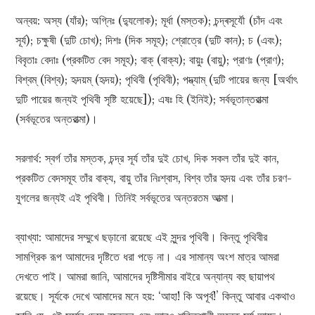
অন্বয়: অস্য (যাঁর); অগ্নিঃ (দ্যুলোক); মূর্ধা (মস্তক); চন্দ্ৰসূর্যৌ (চাঁদ এবং
সূর্য); চক্ষুষী (দুটি চোখ); দিশঃ (দিক সমূহ); শ্রোত্রে (দুটি কান); চ (এবং);
বিবৃতাঃ বেদাঃ (প্রকটিত বেদ সমূহ); বাক্ (বাক্য); বায়ুঃ (বায়ু); প্রাণঃ (প্রাণ);
বিশ্বম্‌ (বিশ্ব); হৃদয়ম্ (হৃদয়); পৃথিবী (পৃথিবী); পদ্ভ্যাম্‌ (দুটি পায়ের জন্য [অর্থাৎ
দুটি পায়ের জন্যই পৃথিবী সৃষ্টি হয়েছে]); এষঃ হি (ইনিই); সর্বভূতান্তরাত্মা
(সর্বভূতের অন্তরাত্মা)।
সরলার্থ: স্বর্গ তাঁর মস্তক, চন্দ্র সূর্য তাঁর দুই চোখ, দিক সকল তাঁর দুই কান,
প্রকটিত বেদসমূহ তাঁর বাক্য, বায়ু তাঁর নিঃশ্বাস, বিশ্ব তাঁর হৃদয় এবং তাঁর চরণ-
যুগলের জন্যই এই পৃথিবী। তিনিই সর্বভূতের অন্তরতম আত্মা।
ব্যাখ্যা: আমাদের সম্মুখে ছড়ানো রয়েছে এই সুন্দর পৃথিবী। কিন্তু পৃথিবীর
সামগ্রিক রূপ আমাদের দৃষ্টিতে ধরা পড়ে না। এর সামান্য অংশ মাত্র আমরা
দেখতে পাই। আমরা জানি, আমাদের দৃষ্টিসীমার বাইরে অন্যান্য বহু ছায়াপথ
রয়েছে। সূর্যকে দেখে আমাদের মনে হয়: ‘আহা! কি অপূর্ব!’ কিন্তু আবার একথাও