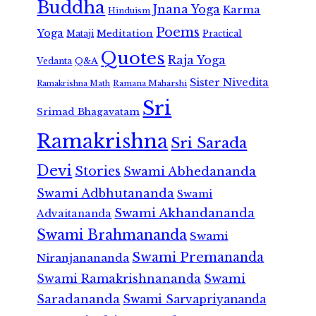
Buddha
Jnana Yoga
Karma
Hinduism
Poems
Yoga
Meditation
Mataji
Practical
Quotes
Raja Yoga
Vedanta
Q&A
Sister Nivedita
Ramana Maharshi
Ramakrishna Math
Sri
Srimad Bhagavatam
Ramakrishna
Sri Sarada
Devi
Stories
Swami Abhedananda
Swami Adbhutananda
Swami
Swami Akhandananda
Advaitananda
Swami Brahmananda
Swami
Swami Premananda
Niranjanananda
Swami Ramakrishnananda
Swami
Saradananda
Swami Sarvapriyananda