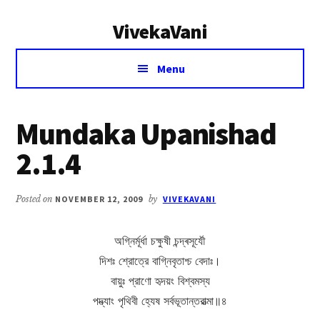
Additional
Skip
Skip
VivekaVani
to
to
menu
main
primary
Voice
content
sidebar
Menu
of
Vivekananda
Mundaka Upanishad
2.1.4
Posted on
NOVEMBER 12, 2009
by
VIVEKAVANI
অগ্নির্মূর্ধা চক্ষুষী চন্দ্ৰসূর্যৌ
দিশঃ শ্রোত্রে বাগ্নিবৃতাশ্চ বেদাঃ।
বায়ুঃ প্রাণো হৃদয়ং বিশ্বমস্য
পদ্ভ্যাং পৃথিবী হ্যেষ সর্বভূতান্তরাত্মা॥৪