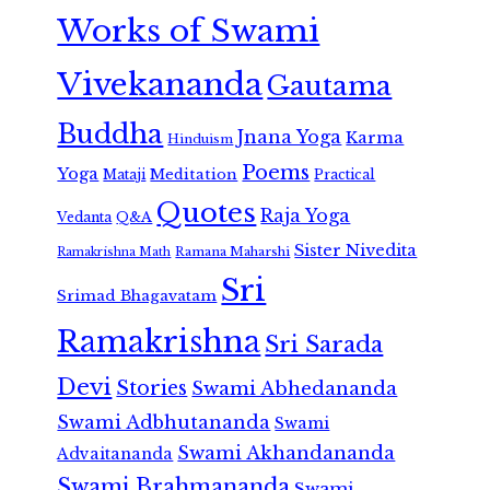
Works of Swami
Vivekananda
Gautama
Buddha
Jnana Yoga
Karma
Hinduism
Poems
Yoga
Meditation
Mataji
Practical
Quotes
Raja Yoga
Vedanta
Q&A
Sister Nivedita
Ramana Maharshi
Ramakrishna Math
Sri
Srimad Bhagavatam
Ramakrishna
Sri Sarada
Devi
Stories
Swami Abhedananda
Swami Adbhutananda
Swami
Swami Akhandananda
Advaitananda
Swami Brahmananda
Swami