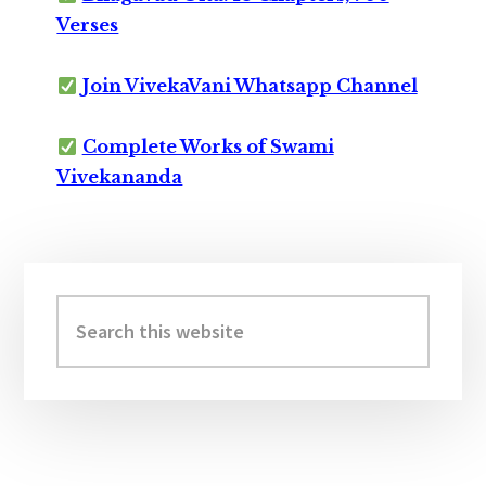
Verses
Join VivekaVani Whatsapp Channel
Complete Works of Swami
Vivekananda
Primary
Sidebar
Search
this
website