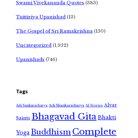
Swami Vivekananda Quotes
(383)
Taittiriya Upanishad
(13)
The Gospel of Sri Ramakrishna
(150)
Uncategorized
(1,952)
Upanishads
(746)
Tags
Alvar
Adi Shankaracharya
Adi Sankaracharya
AI Stories
Bhagavad Gita
Bhakti
Saints
Complete
Buddhism
Yoga