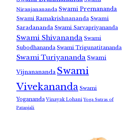
Swami Premananda
Niranjanananda
Swami Ramakrishnananda
Swami
Saradananda
Swami Sarvapriyananda
Swami Shivananda
Swami
Subodhananda
Swami Trigunatitananda
Swami Turiyananda
Swami
Swami
Vijnanananda
Vivekananda
Swami
Yogananda
Vinayak Lohani
Yoga Sutras of
Patanjali