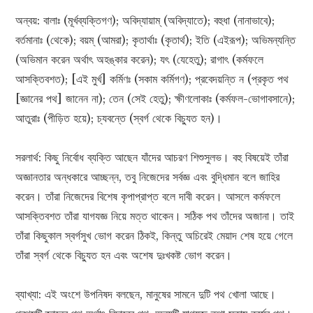
অন্বয়: বালাঃ (মূর্খব্যক্তিগণ); অবিদ্যায়াম্ (অবিদ্যাতে); বহুধা (নানাভাবে);
বর্তমানাঃ (থেকে); বয়ম্ (আমরা); কৃতার্থাঃ (কৃতার্থ); ইতি (এইরূপ); অভিমন্যন্তি
(অভিমান করেন অর্থাৎ অহঙ্কার করেন); যৎ (যেহেতু); রাগাৎ (কর্মফলে
আসক্তিবশত); [এই মুর্খ] কর্মিণঃ (সকাম কর্মিগণ); প্রবেদয়ন্তি ন (প্রকৃত পথ
[জ্ঞানের পথ] জানেন না); তেন (সেই হেতু); ক্ষীণলোকাঃ (কর্মফল-ভোগাবসানে);
আতুরাঃ (পীড়িত হয়ে); চ্যবন্তে (স্বর্গ থেকে বিচ্যুত হন)।
সরলার্থ: কিছু নির্বোধ ব্যক্তি আছেন যাঁদের আচরণ শিশুসুলভ। বহু বিষয়েই তাঁরা
অজ্ঞানতার অন্ধকারে আচ্ছন্ন, তবু নিজেদের সর্বজ্ঞ এবং বুদ্ধিমান বলে জাহির
করেন। তাঁরা নিজেদের বিশেষ কৃপাপ্রাপ্ত বলে দাবী করেন। আসলে কর্মফলে
আসক্তিবশত তাঁরা যাগযজ্ঞ নিয়ে মত্ত থাকেন। সঠিক পথ তাঁদের অজানা। তাই
তাঁরা কিছুকাল স্বর্গসুখ ভোগ করেন ঠিকই, কিন্তু অচিরেই মেয়াদ শেষ হয়ে গেলে
তাঁরা স্বর্গ থেকে বিচ্যুত হন এবং অশেষ দুঃখকষ্ট ভোগ করেন।
ব্যাখ্যা: এই অংশে উপনিষদ বলছেন, মানুষের সামনে দুটি পথ খোলা আছে।