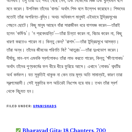
অনিবার্য। তবু তাঁরা এই পথই বেছে নেন, এবং নিজেদের বিজ্ঞ এবং বুদ্ধিমান বলে
মনে করেন। উপনিষদ তাঁদের ‘বালাঃ’ অর্থাৎ শিশু বলে উল্লেখ করেছেন। শিশুদের
মতোই তাঁরা অপরিণত-বুদ্ধি। অথচ অধিকাংশ মানুষই এইভাবে ইন্দ্রিয়সুখের
পেছনে ছোটে। কিছু মানুষ আছেন যাঁরা সারাজীবন ধরে যাগযজ্ঞ করেন—তাঁরাই
হলেন ‘কর্মিণঃ’। ‘ন প্রবেদয়ন্তি’—তাঁরা চিন্তা করেন না, বিচার করেন না, কিছু
ধারণা করতেও পারেন না। কিন্তু কেন? ‘রাগাৎ’—তাঁরা ইন্দ্রিয়সুখে আসক্ত।
তাঁরা অন্ধ। তাঁদের জীবনের পরিণতি কি? ‘আতুরাঃ’—তাঁরা দুঃখভোগ করেন।
দীর্ঘায়ু, মান-যশ এমনকি স্বর্গলোকও তাঁরা লাভ করতে পারেন, কিন্তু ‘ক্ষীণলোকাঃ’
অর্থাৎ তাঁদের পুণ্যকর্মের ফল ধীরে ধীরে ফুরিয়ে আসে। এখানে ‘লোকাঃ’ শব্দটির
অর্থ কর্মফল। যত সুকৃতিই থাকুক না কেন তার মূল্য অতি সামান্যই, কারণ তারা
স্বল্পমেয়াদী। সেই সুকৃতির ফল অচিরেই নিঃশেষ হয়ে যায়। তখন তাঁরা স্বর্গ
থেকে বিচ্যুত হন।
FILED UNDER:
UPANISHADS
Bhagavad Gita: 18 Chapters, 700