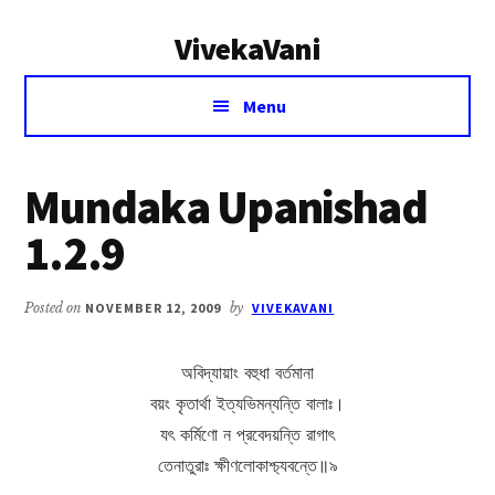
Additional
Skip
Skip
VivekaVani
to
to
menu
main
primary
Voice
content
sidebar
Menu
of
Vivekananda
Mundaka Upanishad
1.2.9
Posted on
NOVEMBER 12, 2009
by
VIVEKAVANI
অবিদ্যায়াং বহুধা বর্তমানা
বয়ং কৃতার্থা ইত্যভিমন্যন্তি বালাঃ।
যৎ কর্মিণো ন প্রবেদয়ন্তি রাগাৎ
তেনাতুরাঃ ক্ষীণলোকাশ্চ্যবন্তে॥৯