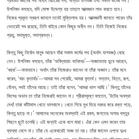
প্রথমটি জ্ঞানের পথ অর্থাৎ বিচারের পথ; অন্যটি যাগযজ্ঞ তথা সকাম কর্মের পথ।
উপনিষদ বলছেন, যদি মোক্ষ উদ্দেশ্য হয় তাহলে আত্মজ্ঞান লাভ করতে হবে।
নিজের প্রকৃত স্বরূপ জানলে তবেই মুক্তিলাভ হয়। আত্মজ্ঞানী জানতে পারেন তাঁর
ভেতরেই সব রয়েছে, তিনি বাইরে কোন কিছুর অধীন নন। তিনি নিজেই নিজের
প্রভু, সদামুক্ত, সদাপ্রসন্ন।
কিন্তু কিছু নির্বোধ মানুষ আছেন যাঁরা সকাম কর্মের পথ (অর্থাৎ যাগযজ্ঞ) বেছে
নেন। উপনিষদ বলছেন, তাঁরা ‘অবিদ্যায়াং বর্তমানাঃ’—অজ্ঞানতায় ডুবে আছেন,
‘বহুধা’—নানাভাবে। অর্থাৎ তাঁরা নিজেরাও জানেন না তাঁরা অজ্ঞান। তাঁরা মনে
করেন, ‘বয়ং কৃতার্থাঃ’—আমরা সব পেয়েছি, আমরা কৃতার্থ। সন্তান, বিত্ত, রূপ,
যৌবন, সবই তাঁদের আছে। তাই তাঁরা বলেন, ‘আমরা ভাল আছি।’ কিন্তু তাঁদের
কিসের অভাব তা তাঁরা নিজেরাই জানেন না। শ্রীরামকৃষ্ণ বলতেন, ‘উটের অবস্থা
দেখ! তারা কাঁটাঘাস খেতে ভালবাসে। খেতে গিয়ে মুখ দিয়ে দরদর করে রক্ত পড়ে,
কিন্তু ছাড়ে না।’ আমাদের অনেকের অবস্থাই এই রকম, জগতের অসার বস্তুর
পিছনে ছুটে চলেছি। এই জন্যই একে বলে মায়া। এঁরা কেন এমন করেন তার
ব্যাখ্যা মেলে না। তাঁরা যে একেবারেই অজ্ঞ তা নয়। তাঁরা জানেন এপথে দুঃখ