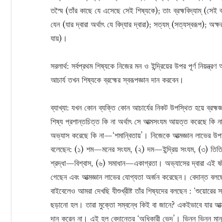
তস্মৈ (তাঁর কাছে যে এসেছে সেই শিষ্যকে); তাং ব্রহ্মবিদ্যাম্‌ (সেই ব্
যেন (যার দ্বারা অর্থাৎ যে বিদ্যার দ্বারা); সত্যম্‌ (সত্যস্বরূপ); অক্ষ
যায়)।
সরলার্থ: সর্বপ্রথম শিষ্যকে নিজের মন ও ইন্দ্রিয়ের উপর পূর্ণ নিয়ন্
আচার্য তখন শিষ্যকে ব্রহ্মের স্বরূপজ্ঞান দান করবেন।
ব্যাখ্যা: যখন কোন ব্যক্তি কোন আচার্যের নিকট উপস্থিত হয়ে ব্রহ্মজ
শিষ্য প্রশান্তচিত্ত কি না অর্থাৎ সে আত্মসংযম আয়ত্ত করেছে কি ন
অভ্যাস করেছে কি না—‘শমান্বিতায়’। নিজেকে আত্মজ্ঞান লাভের উপয
বলেছেন: (১) শম—মনের সংযম, (২) দম—ইন্দ্রিয় সংযম, (৩) তিতিক
শ্রদ্ধা—বিশ্বাস, (৬) সমাধান—একাগ্রতা। অভ্যাসের দ্বারা এই ষ
গেছেন এবং আত্মজ্ঞান লাভের যোগ্যতা অর্জন করেছেন। বেদান্ত বলছেন:
বাইবেলেও আমরা দেখছি যীশুখ্রীষ্ট তাঁর শিষ্যদের বলছেন : ‘শুয়োরে
ছড়ানো হল। তারা মুক্তো সম্বন্ধে কিই বা জানে? একইভাবে যার আত্মতত্
দান করেন না। এই হল বেদান্তের ‘অধিকারী ভেদ’। ভিন্ন ভিন্ন মান