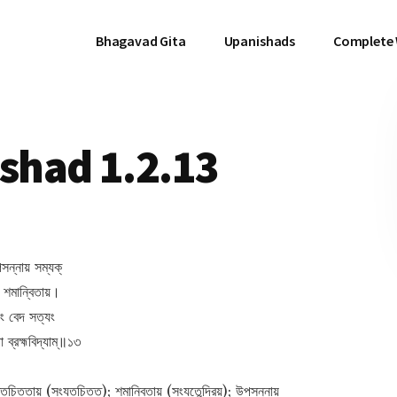
Bhagavad Gita
Upanishads
Complete
had 1.2.13
সন্নায় সম্যক্‌
় শমান্বিতায়।
ষং বেদ সত্যং
 ব্রহ্মবিদ্যাম্॥১৩
ান্তচিত্তায় (সংযতচিত্ত); শমান্বিতায় (সংযতেন্দ্রিয়); উপসন্নায়