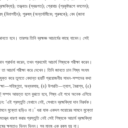
রহ্মবিদ্যা); তত্ত্বতঃ (স্বরূপত); প্রোবাচ (প্রকৃষ্টরূপে বললেন);
রম্‌ (বিনাশহীন); পুরুষম্‌ (অন্তর্যামীকে; পুরুষকে); বেদ (জানা
ত্রণ আনতে হবে। তারপর তিনি ব্রহ্মজ্ঞ আচার্যের কাছে যাবেন। সেই
্ঞান প্রার্থনা করেন, তখন প্রথমেই আচার্য শিষ্যকে পরীক্ষা করেন।
া তা আচার্য পরীক্ষা করে দেখেন। তিনি জানতে চান শিষ্য সংযম
ুক্ত করে তুলতে বেদান্ত ছয়টি প্রয়োজনীয় সাধন-সম্পদের কথা
্ষা—সহিষ্ণুতা, অধ্যবসায়, (৪) উপরতি—ত্যাগ, বৈরাগ্য, (৫)
ট্ সম্পদ আয়ত্ত হলে বুঝতে হবে, শিষ্য এই পথে অনেক এগিয়ে
 ‘এই প্রস্তুতি যেখানে নেই, সেখানে ব্রহ্মবিদ্যা দান নিরর্থক।
র সামনে মুক্তো ছড়িও না।’ ধরা যাক একদল শুয়োরের সামনে মুক্তো
ত্ব ধারণা করার প্রস্তুতি নেই সেই শিষ্যকে আচার্য ব্রহ্মবিদ্যা
ুষের ক্ষমতাও ভিন্ন ভিন্ন। সব মানুষ এক রকম হয় না।