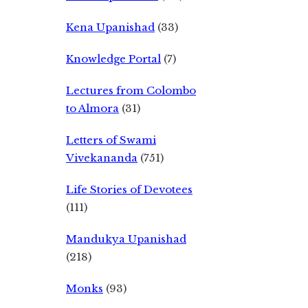
Kena Upanishad
(33)
Knowledge Portal
(7)
Lectures from Colombo
to Almora
(31)
Letters of Swami
Vivekananda
(751)
Life Stories of Devotees
(111)
Mandukya Upanishad
(218)
Monks
(93)