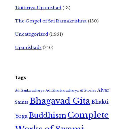
Taittiriya Upanishad
(13)
The Gospel of Sri Ramakrishna
(150)
Uncategorized
(1,951)
Upanishads
(746)
Tags
Alvar
Adi Shankaracharya
Adi Sankaracharya
AI Stories
Bhagavad Gita
Bhakti
Saints
Complete
Buddhism
Yoga