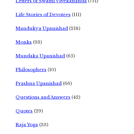
Letters of Swami Vivekananda
(751)
Life Stories of Devotees
(111)
Mandukya Upanishad
(218)
Monks
(93)
Mundaka Upanishad
(65)
Philosophers
(10)
Prashna Upanishad
(66)
Questions and Answers
(42)
Quotes
(29)
Raja Yoga
(33)