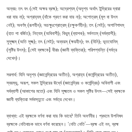
অন্বয়: তৎ যৎ (সেই অক্ষর ব্রহ্ম); অদ্রেশ্যম্ (অদৃশ্য অর্থাৎ ইন্দ্রিয়ের দ্বারা
ধরা যায় না); অগ্রাহ্যম্‌ (যাঁকে গ্রহণ করা যায় না); অগোত্রম্ (মূল বা উৎস
নেই); অবর্ণম্ (রূপহীন); অচক্ষুঃশ্রোত্রম্ (চক্ষুকর্ণহীন); তৎ (সেই); অপাণিপাদম্
(হাত পা বর্জিত); নিত্যম্ (অবিনাশী); বিভুম্ (ব্যাপক); সর্বগতম্ (সর্বব্যাপী);
সুসূক্ষ্মম্‌ (অতি সূক্ষ্ম); তৎ (সেই); অব্যয়ম্‌ (ক্ষয়হীন); যৎ (যিনি); ভূতযোনিম্
(সৃষ্টির উৎস); [সেই ব্ৰহ্মকে] ধীরাঃ (জ্ঞানী ব্যক্তিরা); পরিপশ্যন্তি (সর্বত্র
দেখেন)।
সরলার্থ: যিনি অদৃশ্য (জ্ঞানেন্দ্রিয়ের অতীত), অগ্রাহ্য (কর্মেন্দ্রিয়ের অতীত),
স্বয়ম্ভূ, অরূপ, সকল ইন্দ্রিয়ের ঊর্ধ্বে (জ্ঞানেন্দ্রিয় ও কর্মেন্দ্রিয়) অবিনাশী এবং
সর্বব্যাপী (আকাশের মতো) এবং যিনি সূক্ষ্মতম ও সকল সৃষ্টির উৎস—সেই ব্ৰহ্মকে
জ্ঞানী ব্যক্তিরা সর্ববস্তুতে এবং সর্বত্র দেখেন।
ব্যাখ্যা: এই ব্রহ্মকে বর্ণনা করা যায় কি ভাবে? তিনি অবর্ণনীয়। প্রথমে উপনিষদ
ব্রহ্মকে নেতিবাচক ভাবে বর্ণনা করেছেন। ‘নেতি নেতি’—ব্রহ্ম এই নন, ব্রহ্ম