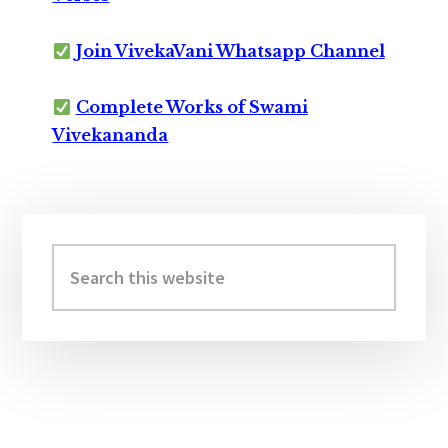
Join VivekaVani Whatsapp Channel
Complete Works of Swami
Vivekananda
Primary
Sidebar
Search
this
website