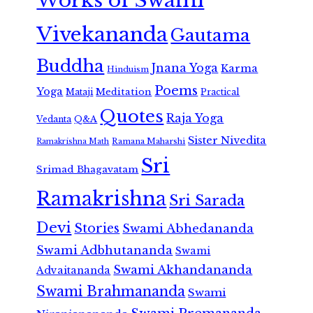
Works of Swami
Vivekananda
Gautama
Buddha
Jnana Yoga
Karma
Hinduism
Poems
Yoga
Meditation
Mataji
Practical
Quotes
Raja Yoga
Vedanta
Q&A
Sister Nivedita
Ramana Maharshi
Ramakrishna Math
Sri
Srimad Bhagavatam
Ramakrishna
Sri Sarada
Devi
Stories
Swami Abhedananda
Swami Adbhutananda
Swami
Swami Akhandananda
Advaitananda
Swami Brahmananda
Swami