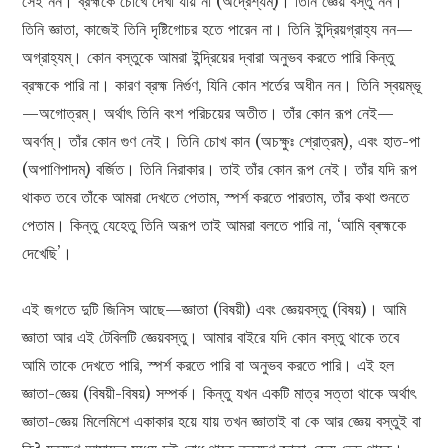
সেই নন। ব্রহ্মকে চোখে দেখা যায় না (অদ্রেশ্যম্‌)। তিনি জ্ঞেয় বস্তু নন।
তিনি জ্ঞাতা, কাজেই তিনি দৃষ্টিগোচর হতে পারেন না। তিনি ইন্দ্রিয়গ্রাহ্য নন—
অগ্রাহ্যম্। কোন বস্তুকে আমরা ইন্দ্রিয়ের দ্বারা অনুভব করতে পারি কিন্তু
ব্রহ্মকে পারি না। কারণ ব্রহ্ম নির্গুণ, যিনি কোন শর্তের অধীন নন। তিনি স্বয়ম্ভূ
—অগোত্রম্‌। অর্থাৎ তিনি বংশ পরিচয়ের অতীত। তাঁর কোন রূপ নেই—
অবর্ণম্‌। তাঁর কোন গুণ নেই। তিনি চোখ কান (অচক্ষুঃ শ্রোত্রম্‌), এবং হাত-পা
(অপাণিপাদম্‌) বর্জিত। তিনি নিরাকার। তাই তাঁর কোন রূপ নেই। তাঁর যদি রূপ
থাকত তবে তাঁকে আমরা দেখতে পেতাম, স্পর্শ করতে পারতাম, তাঁর কথা শুনতে
পেতাম। কিন্তু যেহেতু তিনি অরূপ তাই আমরা বলতে পারি না, ‘আমি ব্ৰহ্মকে
দেখেছি’।
এই জগতে দুটি জিনিস আছে—জ্ঞাতা (বিষয়ী) এবং জ্ঞেয়বস্তু (বিষয়)। আমি
জ্ঞাতা আর এই টেবিলটি জ্ঞেয়বস্তু। আমার বাইরে যদি কোন বস্তু থাকে তবে
আমি তাকে দেখতে পারি, স্পর্শ করতে পারি বা অনুভব করতে পারি। এই হল
জ্ঞাতা-জ্ঞেয় (বিষয়ী-বিষয়) সম্পর্ক। কিন্তু যখন একটি মাত্র সত্তা থাকে অর্থাৎ
জ্ঞাতা-জ্ঞেয় মিলেমিশে একাকার হয়ে যায় তখন জ্ঞাতাই বা কে আর জ্ঞেয় বস্তুই বা