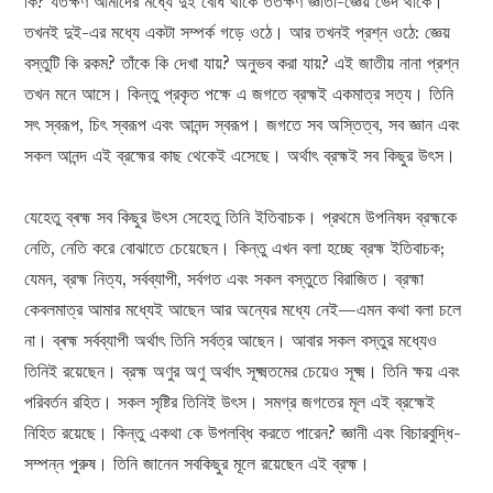
কি? যতক্ষণ আমাদের মধ্যে দুই বোধ থাকে ততক্ষণ জ্ঞাতা-জ্ঞেয় ভেদ থাকে।
তখনই দুই-এর মধ্যে একটা সম্পর্ক গড়ে ওঠে। আর তখনই প্রশ্ন ওঠে: জ্ঞেয়
বস্তুটি কি রকম? তাঁকে কি দেখা যায়? অনুভব করা যায়? এই জাতীয় নানা প্রশ্ন
তখন মনে আসে। কিন্তু প্রকৃত পক্ষে এ জগতে ব্রহ্মই একমাত্র সত্য। তিনি
সৎ স্বরূপ, চিৎ স্বরূপ এবং আনন্দ স্বরূপ। জগতে সব অস্তিত্ব, সব জ্ঞান এবং
সকল আনন্দ এই ব্রহ্মের কাছ থেকেই এসেছে। অর্থাৎ ব্রহ্মই সব কিছুর উৎস।
যেহেতু ব্ৰহ্ম সব কিছুর উৎস সেহেতু তিনি ইতিবাচক। প্রথমে উপনিষদ ব্রহ্মকে
নেতি, নেতি করে বোঝাতে চেয়েছেন। কিন্তু এখন বলা হচ্ছে ব্রহ্ম ইতিবাচক;
যেমন, ব্রহ্ম নিত্য, সর্বব্যাপী, সর্বগত এবং সকল বস্তুতে বিরাজিত। ব্রহ্মা
কেবলমাত্র আমার মধ্যেই আছেন আর অন্যের মধ্যে নেই—এমন কথা বলা চলে
না। ব্ৰহ্ম সর্বব্যাপী অর্থাৎ তিনি সর্বত্র আছেন। আবার সকল বস্তুর মধ্যেও
তিনিই রয়েছেন। ব্রহ্ম অণুর অণু অর্থাৎ সূক্ষ্মতমের চেয়েও সূক্ষ্ম। তিনি ক্ষয় এবং
পরিবর্তন রহিত। সকল সৃষ্টির তিনিই উৎস। সমগ্র জগতের মূল এই ব্রহ্মেই
নিহিত রয়েছে। কিন্তু একথা কে উপলব্ধি করতে পারেন? জ্ঞানী এবং বিচারবুদ্ধি-
সম্পন্ন পুরুষ। তিনি জানেন সবকিছুর মূলে রয়েছেন এই ব্রহ্ম।