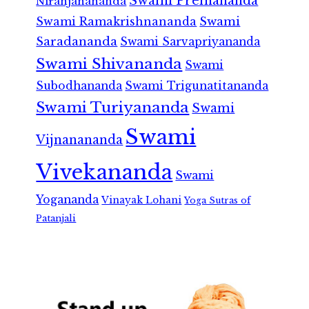
Swami Premananda
Niranjanananda
Swami Ramakrishnananda
Swami
Saradananda
Swami Sarvapriyananda
Swami Shivananda
Swami
Subodhananda
Swami Trigunatitananda
Swami Turiyananda
Swami
Swami
Vijnanananda
Vivekananda
Swami
Yogananda
Vinayak Lohani
Yoga Sutras of
Patanjali