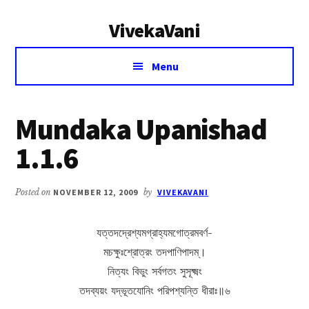
Additional
Skip
Skip
VivekaVani
to
to
menu
main
primary
Voice
content
sidebar
Menu
of
Vivekananda
Mundaka Upanishad
1.1.6
Posted on
NOVEMBER 12, 2009
by
VIVEKAVANI
যত্তদদ্রেশ্যমগ্রাহ্যমগোত্রমবর্ণ-
মচক্ষুঃশ্রোত্রং তদপাণিপাদম্।
নিত্যং বিভুং সর্বগতং সুসূক্ষ্মং
তদব্যয়ং যদ্ভূতযোনিং পরিপশ্যন্তি ধীরাঃ॥৬