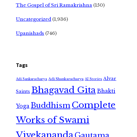
The Gospel of Sri Ramakrishna
(150)
Uncategorized
(1,936)
Upanishads
(746)
Tags
Alvar
Adi Shankaracharya
Adi Sankaracharya
AI Stories
Bhagavad Gita
Bhakti
Saints
Complete
Buddhism
Yoga
Works of Swami
Vivekananda
Gautama