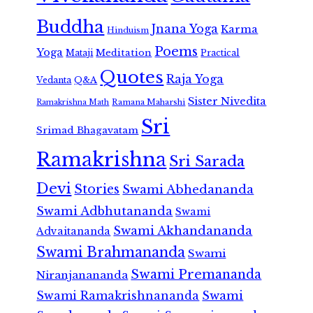
Buddha
Jnana Yoga
Karma
Hinduism
Poems
Yoga
Meditation
Mataji
Practical
Quotes
Raja Yoga
Vedanta
Q&A
Sister Nivedita
Ramana Maharshi
Ramakrishna Math
Sri
Srimad Bhagavatam
Ramakrishna
Sri Sarada
Devi
Stories
Swami Abhedananda
Swami Adbhutananda
Swami
Swami Akhandananda
Advaitananda
Swami Brahmananda
Swami
Swami Premananda
Niranjanananda
Swami Ramakrishnananda
Swami