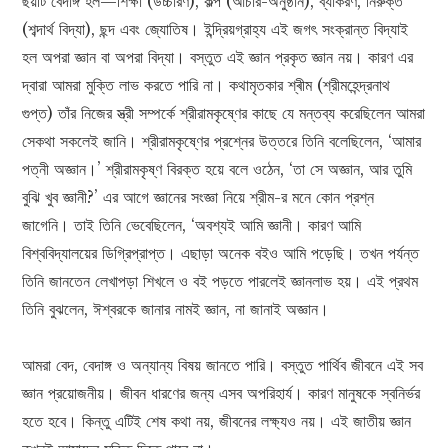
ছয়টি বেদাঙ্গ হল—শিক্ষা (উচ্চারণ), কল্প (আচার-অনুষ্ঠান), ব্যাকরণ, নিরুক্ত
(শব্দার্থ বিদ্যা), ছন্দ এবং জ্যোতিষ। ইন্দ্রিয়গ্রাহ্য এই জগৎ সংক্রান্ত বিদ্যাই
হল অপরা জ্ঞান বা অপরা বিদ্যা। বস্তুত এই জ্ঞান প্রকৃত জ্ঞান নয়। কারণ এর
দ্বারা আমরা মুক্তি লাভ করতে পারি না। কথামৃতকার শ্ৰীম (শ্রীমহেন্দ্রনাথ
গুপ্ত) তাঁর নিজের স্ত্রী সম্পর্কে শ্রীরামকৃষ্ণের কাছে যে মন্তব্য করেছিলেন আমরা
সেকথা সকলেই জানি। শ্রীরামকৃষ্ণের প্রশ্নের উত্তরে তিনি বলেছিলেন, ‘আমার
পত্নী অজ্ঞান।’ শ্রীরামকৃষ্ণ বিরক্ত হয়ে বলে ওঠেন, ‘তা সে অজ্ঞান, আর তুমি
বুঝি খুব জ্ঞানী?’ এর আগে জ্ঞানের সংজ্ঞা নিয়ে শ্রীম-র মনে কোন প্রশ্ন
জাগেনি। তাই তিনি ভেবেছিলেন, ‘অবশ্যই আমি জ্ঞানী। কারণ আমি
বিশ্ববিদ্যালয়ের ডিগ্রিপ্রাপ্ত। এছাড়া অনেক বইও আমি পড়েছি। তখন পর্যন্ত
তিনি জানতেন লেখাপড়া শিখলে ও বই পড়তে পারলেই জ্ঞানলাভ হয়। এই প্রথম
তিনি বুঝলেন, ঈশ্বরকে জানার নামই জ্ঞান, না জানাই অজ্ঞান।
আমরা বেদ, বেদাঙ্গ ও অন্যান্য বিষয় জানতে পারি। বস্তুত পার্থিব জীবনে এই সব
জ্ঞান প্রয়োজনীয়। জীবন ধারণের জন্য এসব অপরিহার্য। কারণ মানুষকে স্বনির্ভর
হতে হবে। কিন্তু এটিই শেষ কথা নয়, জীবনের লক্ষ্যও নয়। এই জাতীয় জ্ঞান