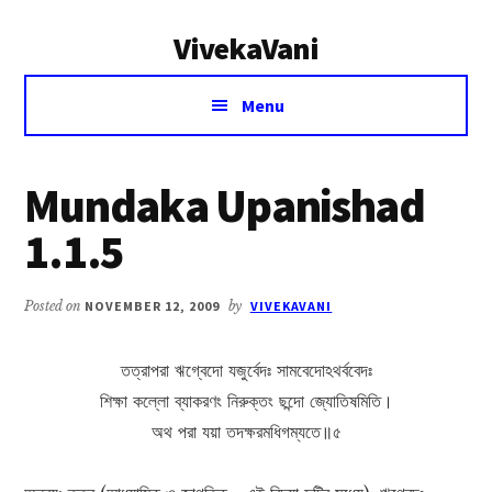
Additional
Skip
Skip
VivekaVani
to
to
menu
main
primary
Voice
content
sidebar
Menu
of
Vivekananda
Mundaka Upanishad
1.1.5
Posted on
NOVEMBER 12, 2009
by
VIVEKAVANI
তত্রাপরা ঋগ্বেদো যজুর্বেদঃ সামবেদোঽথর্ববেদঃ
শিক্ষা কল্লো ব্যাকরণং নিরুক্তং ছন্দো জ্যোতিষমিতি।
অথ পরা যয়া তদক্ষরমধিগম্যতে॥৫