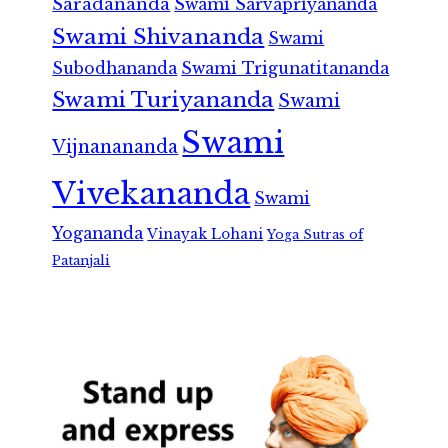
Saradananda
Swami Sarvapriyananda
Swami Shivananda
Swami
Subodhananda
Swami Trigunatitananda
Swami Turiyananda
Swami
Swami
Vijnanananda
Vivekananda
Swami
Yogananda
Vinayak Lohani
Yoga Sutras of
Patanjali