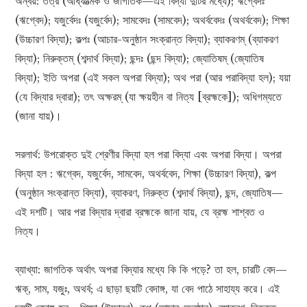
অন্বয়: তত্র (আধ্যাত্মিক ও জাগতিক—এই বিদ্যা দুটির মধ্যে); ঋগ্বেদঃ
(ঋগ্বেদ); যজুর্বেদঃ (যজুর্বেদ); সামবেদঃ (সামবেদ); অথর্ববেদঃ (অথর্ববেদ); শিক্ষা
(উচ্চারণ বিদ্যা); কল্পঃ (আচার-অনুষ্ঠান সংক্রান্ত বিদ্যা); ব্যাকরণম্‌ (ব্যাকরণ
বিদ্যা); নিরুক্তম্‌ (শব্দার্থ বিদ্যা); ছন্দঃ (ছন্দ বিদ্যা); জ্যোতিষম্‌ (জ্যোতিষ
বিদ্যা); ইতি অপরা (এই সকল অপরা বিদ্যা); অথ পরা (আর পরাবিদ্যা হল); যয়া
(যে বিদ্যার দ্বারা); তৎ অক্ষরম্‌ (যা ক্ষয়হীন বা নিত্য [ব্রহ্মকে]); অধিগম্যতে
(জানা যায়)।
সরলার্থ: উপরোক্ত দুই শ্রেণীর বিদ্যা হল পরা বিদ্যা এবং অপরা বিদ্যা। অপরা
বিদ্যা হল : ঋগ্বেদ, যজুর্বেদ, সামবেদ, অথর্ববেদ, শিক্ষা (উচ্চারণ বিদ্যা), কল্প
(অনুষ্ঠান সংক্রান্ত বিদ্যা), ব্যাকরণ, নিরুক্ত (শব্দার্থ বিদ্যা), ছন্দ, জ্যোতিষ—
এই দশটি। আর পরা বিদ্যার দ্বারা ব্রহ্মকে জানা যায়, যে ব্রহ্ম শাশ্বত ও
নিত্য।
ব্যাখ্যা: জাগতিক অর্থাৎ অপরা বিদ্যার মধ্যে কি কি পড়ে? তা হল, চারটি বেদ—
ঋক্‌, সাম, যজুঃ, অথর্ব; এ ছাড়া ছয়টি বেদাঙ্গ, যা বেদ পাঠে সাহায্য করে। এই