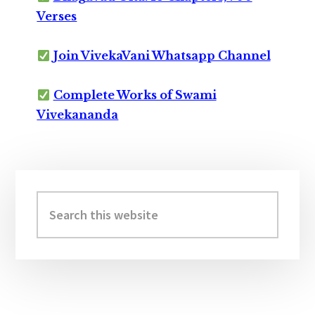
Verses
Join VivekaVani Whatsapp Channel
Complete Works of Swami
Vivekananda
Primary
Sidebar
Search
this
website