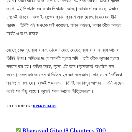
হয়নি। কারণ ব্রহ্মা ‘জাত’ হলে তাঁর নিশ্চয়ই পিতামাতা আছে। তাহলে প্রশ্ন
জাগে, এই পিতামাতারও আবার পিতামাতা আছে। আবার তাঁরও আছে, এভাবে
চলতেই থাকবে। ব্রহ্মাই ব্রহ্মের প্রথম প্রকাশ এবং দেবগণের মধ্যেও ইনি
প্রথম। তিনিই এই জগৎকে সৃষ্টি করেছেন, পালন করছেন, আবার তাঁকে আশ্রয়
করেই এ জগৎ রয়েছে।
যেহেতু বেদসমূহ ব্রহ্মার কাছ থেকে এসেছে সেহেতু ব্রহ্মবিদ্যা বা ব্রহ্মজ্ঞানের
তিনিই উৎস। ঋষিদের মধ্যে অথর্বাই প্রথম ঋষি। তাই তাঁকে ব্রহ্মার প্রথম
সন্তান বলা হয়। কথিত আছে, ব্রহ্মা এই জ্ঞান (ব্রহ্মজ্ঞান) অথর্বাকে দান
করেন। সকল জ্ঞানের উৎস বা ভিত্তি হল এই ব্রহ্মজ্ঞান। তাই তাকে ‘সর্ববিদ্যা-
প্রতিষ্ঠাম্‌’ বলা হয়। ব্রহ্মই পরমসত্য। তিনিই সব কিছুর আশ্রয়। তিনি আছেন
বলেই সব কিছু আছে। ব্রহ্মই সকল জ্ঞানের ভিত্তিস্বরূপ।
FILED UNDER:
UPANISHADS
Bhagavad Gita: 18 Chapters, 700