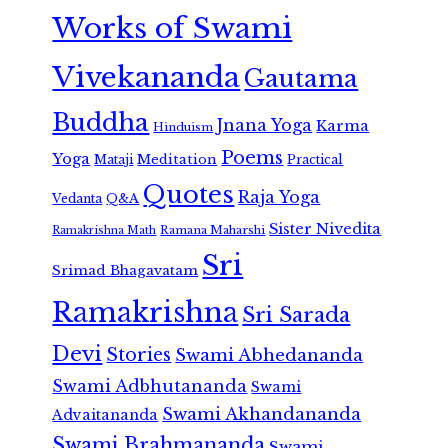
Works of Swami
Vivekananda
Gautama
Buddha
Jnana Yoga
Karma
Hinduism
Poems
Yoga
Meditation
Mataji
Practical
Quotes
Raja Yoga
Vedanta
Q&A
Sister Nivedita
Ramana Maharshi
Ramakrishna Math
Sri
Srimad Bhagavatam
Ramakrishna
Sri Sarada
Devi
Stories
Swami Abhedananda
Swami Adbhutananda
Swami
Swami Akhandananda
Advaitananda
Swami Brahmananda
Swami