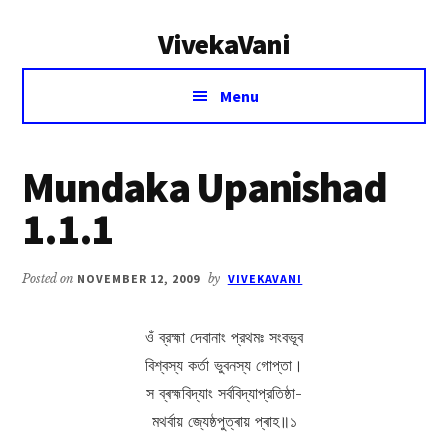
Additional
Skip
Skip
VivekaVani
to
to
menu
main
primary
Voice
content
sidebar
Menu
of
Vivekananda
Mundaka Upanishad
1.1.1
Posted on
NOVEMBER 12, 2009
by
VIVEKAVANI
ওঁ ব্রহ্মা দেবানাং প্রথমঃ সংবভূব
বিশ্বস্য কর্তা ভুবনস্য গোপ্তা।
স ব্ৰহ্মবিদ্যাং সর্ববিদ্যাপ্রতিষ্ঠা-
মথর্বায় জ্যেষ্ঠপুত্ৰায় প্ৰাহ॥১