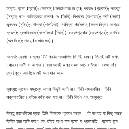
অন্বয়: ব্রহ্মা (ব্রহ্মা); দেবানাম্‌ (দেবতাগণের মধ্যে); প্রথমঃ (প্রথমে); সংবভূব
(সম্যক্‌-রূপে অভিব্যক্ত হলেন); সঃ (তিনি); বিশ্বস্য (জগতের); কর্তা (স্রষ্টা);
ভুবনস্য (সৃষ্টির); গোপ্তা (পালয়িতা); সর্ববিদ্যা-প্রতিষ্ঠাম্‌ (সকল বিদ্যার আশ্রয়
স্বরূপ); ব্রহ্মবিদ্যাম্ (ব্রহ্মবিদ্যা [তিনি]); জ্যেষ্ঠপুত্ৰায় (জ্যেষ্ঠপুত্র); অথর্বায়
(অথর্বাকে); প্রাহ (বলেছিলেন)।
সরলার্থ: দেবগণের মধ্যে যিনি প্রথম প্রকাশিত তিনিই ব্রহ্মা। তিনিই এই জগৎ
চরাচরের স্রষ্টা ও আশ্রয়। ব্রহ্মজ্ঞানই অপর সকল জ্ঞানের উৎস। ব্রহ্মা তাঁর
জ্যেষ্ঠপুত্র অথর্বাকে এই জ্ঞান দান করেন।
ব্যাখ্যা: ব্রহ্মের সম্বন্ধে আমরা কিছুই জানি না। তিনি নামরূপহীন। তিনি
বাক্যমনাতীত। তাঁকে বর্ণনা করা যায় না। তিনি নির্গুণ এবং অব্যক্ত।
কিন্তু মায়াশক্তির দ্বারা তিনি নিজেকে প্রকাশ করেন। এই জগতে যা কিছু আছে
তিনিই তার আদি কারণ এবং তাঁরই অপর নাম ব্রহ্মা বা প্রজাপতি। ব্রহ্মার জন্ম