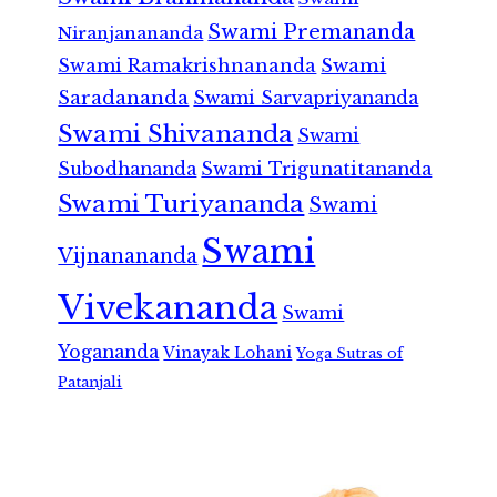
Swami Premananda
Niranjanananda
Swami Ramakrishnananda
Swami
Saradananda
Swami Sarvapriyananda
Swami Shivananda
Swami
Subodhananda
Swami Trigunatitananda
Swami Turiyananda
Swami
Swami
Vijnanananda
Vivekananda
Swami
Yogananda
Vinayak Lohani
Yoga Sutras of
Patanjali