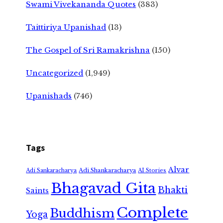
Swami Vivekananda Quotes
(383)
Taittiriya Upanishad
(13)
The Gospel of Sri Ramakrishna
(150)
Uncategorized
(1,949)
Upanishads
(746)
Tags
Alvar
Adi Shankaracharya
Adi Sankaracharya
AI Stories
Bhagavad Gita
Bhakti
Saints
Complete
Buddhism
Yoga