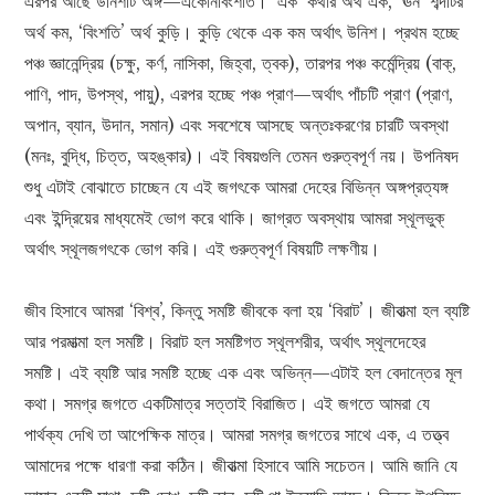
এরপর আছে উনিশটি অঙ্গ—একোনবিংশতি। ‘এক’ কথার অর্থ এক, ‘ঊন’ শব্দটির
অর্থ কম, ‘বিংশতি’ অর্থ কুড়ি। কুড়ি থেকে এক কম অর্থাৎ উনিশ। প্রথম হচ্ছে
পঞ্চ জ্ঞানেন্দ্রিয় (চক্ষু, কর্ণ, নাসিকা, জিহ্বা, ত্বক), তারপর পঞ্চ কর্মেন্দ্রিয় (বাক্‌,
পাণি, পাদ, উপস্থ, পায়ু), এরপর হচ্ছে পঞ্চ প্রাণ—অর্থাৎ পাঁচটি প্রাণ (প্রাণ,
অপান, ব্যান, উদান, সমান) এবং সবশেষে আসছে অন্তঃকরণের চারটি অবস্থা
(মনঃ, বুদ্ধি, চিত্ত, অহঙ্কার)। এই বিষয়গুলি তেমন গুরুত্বপূর্ণ নয়। উপনিষদ
শুধু এটাই বোঝাতে চাচ্ছেন যে এই জগৎকে আমরা দেহের বিভিন্ন অঙ্গপ্রত্যঙ্গ
এবং ইন্দ্রিয়ের মাধ্যমেই ভোগ করে থাকি। জাগ্রত অবস্থায় আমরা স্থূলভুক্‌
অর্থাৎ স্থূলজগৎকে ভোগ করি। এই গুরুত্বপূর্ণ বিষয়টি লক্ষণীয়।
জীব হিসাবে আমরা ‘বিশ্ব’, কিন্তু সমষ্টি জীবকে বলা হয় ‘বিরাট’। জীবাত্মা হল ব্যষ্টি
আর পরমাত্মা হল সমষ্টি। বিরাট হল সমষ্টিগত স্থূলশরীর, অর্থাৎ স্থূলদেহের
সমষ্টি। এই ব্যষ্টি আর সমষ্টি হচ্ছে এক এবং অভিন্ন—এটাই হল বেদান্তের মূল
কথা। সমগ্র জগতে একটিমাত্র সত্তাই বিরাজিত। এই জগতে আমরা যে
পার্থক্য দেখি তা আপেক্ষিক মাত্র। আমরা সমগ্র জগতের সাথে এক, এ তত্ত্ব
আমাদের পক্ষে ধারণা করা কঠিন। জীবাত্মা হিসাবে আমি সচেতন। আমি জানি যে