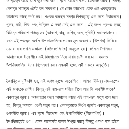
অস্তিত্ব আছে তবে ভুল করা হবে। ব্রহ্ম আছেন বলেই টেবিলটি আছে। সমস্ত
বেদান্ত শাস্ত্রের এটাই হল সারকথা। যে কোন কারণেই হোক এই একত্ববোধ
আমাদের কাছে স্পষ্ট নয়। শঙ্কর বলছেন সমগ্র বিশ্বজুড়ে এক আত্মা বিরাজমান।
পুরুষ, নারী, শিশু, পশু, উদ্ভিদ এ সবই সেই এক আত্মা। এই জগৎ-প্রপঞ্চ হচ্ছে
বিভিন্ন পরিমাণে পঞ্চভূতের (আকাশ, বায়ু, অগ্নি, জল, পৃথিবী) সমাবেশমাত্র।
যখন এই পঞ্চভূত অর্থাৎ উপাদানগুলিকে তাদের মূল অবস্থায় (উপশম) ফিরিয়ে
দেওয়া যায় তখনি একাত্মতা (অদ্বৈতসিদ্ধি) অনুভূত হয়। বর্তমান উপনিষদ
আমাদেরকে ধীরে ধীরে এই সিদ্ধান্তে নিয়ে যাবার চেষ্টা করবেন। সমস্ত
উপনিষদগুলির বিচার-বিশ্লেষণ করার লক্ষ্যই হচ্ছে এই একত্ব অনুভূতি।
বৈদান্তিক দৃষ্টিভঙ্গি হল, এই জগৎ ব্রহ্মে আরোপিত। আমরা বিভিন্ন নাম-রূপের
এই জগৎকে দেখি। কিন্তু এই নাম-রূপ সরিয়ে নিলে আর কি অবশিষ্ট থাকে?
একমাত্র ব্রহ্ম। অজ্ঞানতার ফলে আমাদের কাছে এই নাম-রূপ সত্য বলে মনে
হয়, কিন্তু আসলে এগুলি সত্য নয়। বেদান্তমতে নির্গুণ ব্রহ্মই একমাত্র সত্য,
গুণবর্জিত ব্রহ্ম। এই ব্রহ্ম নিরপেক্ষ এবং উপাধিবর্জিত (নিরুপাধিক)।
উপাধিমাত্রই গুণ। যেমন অনেকেই বলেন ঈশ্বর দয়ালু কিন্তু একথা বলে তাঁকে