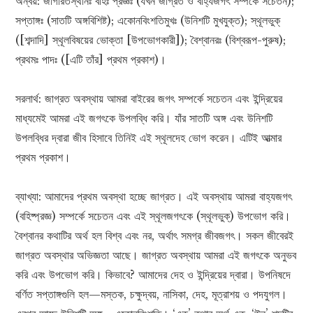
অন্বয়: জাগরিতস্থানঃ বহিঃ প্রজ্ঞঃ (যখন জাগ্রত ও বাহ্যজগৎ সম্পর্কে সচেতন);
সপ্তাঙ্গঃ (সাতটি অঙ্গবিশিষ্ট); একোনবিংশতিমুখঃ (উনিশটি মুখযুক্ত); স্থূলভুক্‌
([শব্দাদি] স্থূলবিষয়ের ভোক্তা [উপভোগকারী]); বৈশ্বানরঃ (বিশ্বরূপ-পুরুষ);
প্রথমঃ পাদঃ ([এটি তাঁর] প্রথম প্রকাশ)।
সরলার্থ: জাগ্রত অবস্থায় আমরা বাইরের জগৎ সম্পর্কে সচেতন এবং ইন্দ্রিয়ের
মাধ্যমেই আমরা এই জগৎকে উপলব্ধি করি। যাঁর সাতটি অঙ্গ এবং উনিশটি
উপলব্ধির দ্বারা জীব হিসাবে তিনিই এই স্থূলদেহ ভোগ করেন। এটিই আত্মার
প্রথম প্রকাশ।
ব্যাখ্যা: আমাদের প্রথম অবস্থা হচ্ছে জাগ্রত। এই অবস্থায় আমরা বাহ্যজগৎ
(বহিষ্প্রজ্ঞ) সম্পর্কে সচেতন এবং এই স্থূলজগৎকে (স্থূলভুক্‌) উপভোগ করি।
বৈশ্বানর কথাটির অর্থ হল বিশ্ব এবং নর, অর্থাৎ সমগ্র জীবজগৎ। সকল জীবেরই
জাগ্রত অবস্থার অভিজ্ঞতা আছে। জাগ্রত অবস্থায় আমরা এই জগৎকে অনুভব
করি এবং উপভোগ করি। কিভাবে? আমাদের দেহ ও ইন্দ্রিয়ের দ্বারা। উপনিষদে
বর্ণিত সপ্তাঙ্গগুলি হল—মস্তক, চক্ষুদ্বয়, নাসিকা, দেহ, মূত্রাশয় ও পদযুগল।