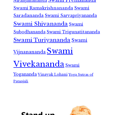
Swami Premananda
Niranjanananda
Swami Ramakrishnananda
Swami
Saradananda
Swami Sarvapriyananda
Swami Shivananda
Swami
Subodhananda
Swami Trigunatitananda
Swami Turiyananda
Swami
Swami
Vijnanananda
Vivekananda
Swami
Yogananda
Vinayak Lohani
Yoga Sutras of
Patanjali