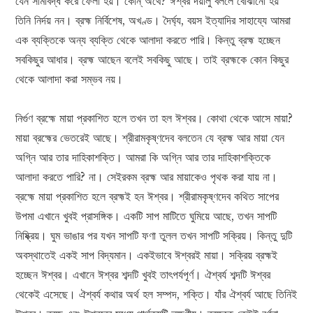
যেন সীমাবদ্ধ করে ফেলা হয়। কোন্ অর্থে? ঈশ্বর দয়ালু বললে বোঝানো হয়
তিনি নির্দয় নন। ব্রহ্ম নির্বিশেষ, অখণ্ড। দৈর্ঘ্য, বয়স ইত্যাদির সাহায্যে আমরা
এক ব্যক্তিকে অন্য ব্যক্তি থেকে আলাদা করতে পারি। কিন্তু ব্রহ্ম হচ্ছেন
সবকিছুর আধার। ব্রহ্ম আছেন বলেই সবকিছু আছে। তাই ব্রহ্মকে কোন কিছুর
থেকে আলাদা করা সম্ভব নয়।
নির্গুণ ব্রহ্মে মায়া প্রকাশিত হলে তখন তা হল ঈশ্বর। কোথা থেকে আসে মায়া?
মায়া ব্রহ্মের ভেতরেই আছে। শ্রীরামকৃষ্ণদেব বলতেন যে ব্রহ্ম আর মায়া যেন
অগ্নি আর তার দাহিকাশক্তি। আমরা কি অগ্নি আর তার দাহিকাশক্তিকে
আলাদা করতে পারি? না। সেইরকম ব্রহ্ম আর মায়াকেও পৃথক করা যায় না।
ব্রহ্মে মায়া প্রকাশিত হলে ব্রহ্মই হন ঈশ্বর। শ্রীরামকৃষ্ণদেব কথিত সাপের
উপমা এখানে খুবই প্রাসঙ্গিক। একটি সাপ মাটিতে ঘুমিয়ে আছে, তখন সাপটি
নিষ্ক্রিয়। ঘুম ভাঙার পর যখন সাপটি ফণা তুলল তখন সাপটি সক্রিয়। কিন্তু দুটি
অবস্থাতেই একই সাপ বিদ্যমান। একইভাবে ঈশ্বরই মায়া। সক্রিয় ব্রহ্মই
হচ্ছেন ঈশ্বর। এখানে ঈশ্বর শব্দটি খুবই তাৎপর্যপূর্ণ। ঐশ্বর্য শব্দটি ঈশ্বর
থেকেই এসেছে। ঐশ্বর্য কথার অর্থ হল সম্পদ, শক্তি। যাঁর ঐশ্বর্য আছে তিনিই