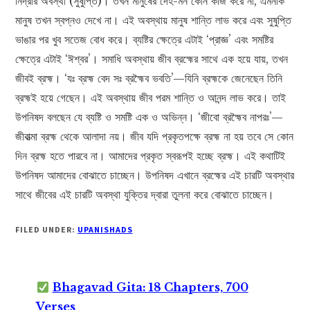
নিদ্রার অবস্থা (সুষুপ্তি)। তখন মানুষের দেহ-মন কোন কাজ করে না, এমনকি
মানুষ তখন স্বপ্নও দেখে না। এই অবস্থায় মানুষ শান্তি লাভ করে এবং সুষুপ্তি
ভাঙার পর খুব সতেজ বোধ করে। ব্যষ্টির ক্ষেত্রে এটাই ‘প্রাজ্ঞ’ এবং সমষ্টির
ক্ষেত্রে এটাই ‘ঈশ্বর’। সমাধি অবস্থায় জীব ব্রহ্মের সাথে এক হয়ে যায়, তখন
জীবই ব্রহ্ম। ‘যঃ ব্রহ্ম বেদ সঃ ব্রহ্মৈব ভবতি’—যিনি ব্রহ্মকে জেনেছেন তিনি
ব্রহ্মই হয়ে গেছেন। এই অবস্থায় জীব পরম শান্তি ও আনন্দ লাভ করে। তাই
উপনিষদ বলছেন যে ব্যষ্টি ও সমষ্টি এক ও অভিন্ন। ‘জীবো ব্রহ্মৈব নাপরঃ’—
জীবাত্মা ব্রহ্ম থেকে আলাদা নয়। জীব যদি প্রকৃতপক্ষে ব্রহ্ম না হয় তবে সে কোন
দিন ব্রহ্ম হতে পারবে না। আমাদের প্রকৃত স্বরূপই হচ্ছে ব্রহ্ম। এই কথাটিই
উপনিষদ আমাদের বোঝাতে চাচ্ছেন। উপনিষদ এখানে ব্রহ্মের এই চারটি অবস্থার
সাথে জীবের এই চারটি অবস্থা যুক্তির দ্বারা তুলনা করে বোঝাতে চাচ্ছেন।
FILED UNDER:
UPANISHADS
Bhagavad Gita: 18 Chapters, 700
Verses