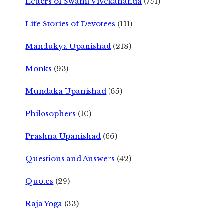
Letters of Swami Vivekananda
(751)
Life Stories of Devotees
(111)
Mandukya Upanishad
(218)
Monks
(93)
Mundaka Upanishad
(65)
Philosophers
(10)
Prashna Upanishad
(66)
Questions and Answers
(42)
Quotes
(29)
Raja Yoga
(33)