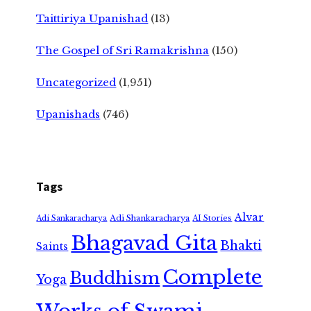
Taittiriya Upanishad
(13)
The Gospel of Sri Ramakrishna
(150)
Uncategorized
(1,951)
Upanishads
(746)
Tags
Alvar
Adi Shankaracharya
Adi Sankaracharya
AI Stories
Bhagavad Gita
Bhakti
Saints
Complete
Buddhism
Yoga