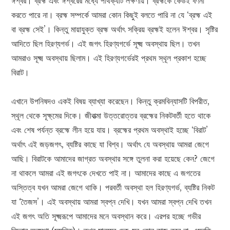
ঈশ্বর। ব্রহ্ম এবং ঈশ্বরের মধ্যে পার্থক্যটি লক্ষণীয়। ব্রহ্মকে কেউই বর্ণনা
করতে পারে না। ব্রহ্ম সম্পর্কে আমরা কোন কিছুই বলতে পারি না যে ‘ব্রহ্ম এই
বা ব্রহ্ম সেই’। কিন্তু মায়াযুক্ত ব্রহ্ম অর্থাৎ সক্রিয় ব্রহ্মই হলেন ঈশ্বর। সৃষ্টির
আদিতে ছিল হিরণ্যগর্ভ। এই জগৎ হিরণ্যগর্ভে সূক্ষ্ম অবস্থায় ছিল। তখন
আমরাও সূক্ষ্ম অবস্থায় ছিলাম। এই হিরণ্যগর্ভেরই প্রথম স্থূল প্রকাশ হচ্ছে
বিরাট।
এখানে উপনিষদও একই বিষয় ব্যাখ্যা করেছেন। কিন্তু ক্রমবিন্যাসটি বিপরীত,
স্থূল থেকে সূক্ষ্মের দিকে। জীবাত্মা উত্তরোত্তর ব্রহ্মের নিকটবর্তী হতে থাকে
এবং শেষ পর্যন্ত ব্রহ্মে লীন হয়ে যায়। ব্রহ্মের প্রথম অবস্থাই হচ্ছে ‘বিরাট’
অর্থাৎ এই জড়জগৎ, ব্যষ্টির কাছে যা বিশ্ব। অর্থাৎ যে অবস্থায় আমরা জেগে
আছি। বিরাটকে আমাদের জাগ্রত অবস্থার সঙ্গে তুলনা করা হয়েছে কেন? জেগে
না থাকলে আমরা এই জগৎকে দেখতে পাই না। আমাদের কাছে এ জগতের
অস্তিত্ব যখন আমরা জেগে থাকি। পরবর্তী অবস্থা হল হিরণ্যগর্ভ, ব্যষ্টির নিকট
যা ‘তৈজস’। এই অবস্থায় আমরা স্বপ্ন দেখি। যখন আমরা স্বপ্ন দেখি তখন
এই জগৎ অতি সূক্ষ্মরূপে আমাদের মনে অবস্থান করে। এরপর হচ্ছে গভীর