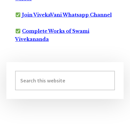
Join VivekaVani Whatsapp Channel
Complete Works of Swami
Vivekananda
Primary
Sidebar
Search
this
website