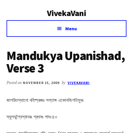
Additional
Skip
Skip
VivekaVani
to
to
menu
main
primary
Voice
content
sidebar
Menu
of
Vivekananda
Mandukya Upanishad,
Verse 3
Posted on
NOVEMBER 15, 2009
by
VIVEKAVANI
জাগরিতস্থানো বহিষ্প্রজ্ঞঃ সপ্তাঙ্গ একোনবিংশতিমুখঃ
স্থূলভুগ্বৈশ্বানরঃ প্রথমঃ পাদঃ॥৩