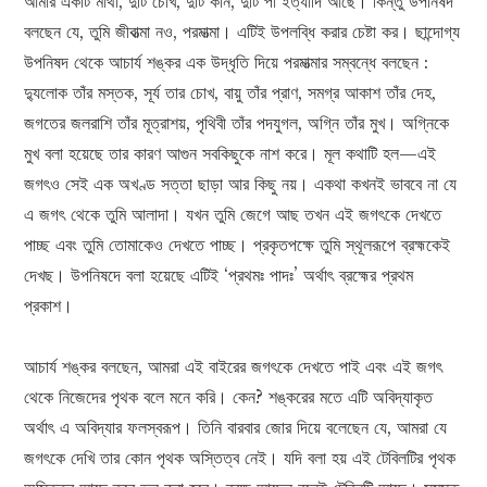
আমার একটি মাথা, দুটি চোখ, দুটি কান, দুটি পা ইত্যাদি আছে। কিন্তু উপনিষদ
বলছেন যে, তুমি জীবাত্মা নও, পরমাত্মা। এটিই উপলব্ধি করার চেষ্টা কর। ছান্দোগ্য
উপনিষদ থেকে আচার্য শঙ্কর এক উদ্ধৃতি দিয়ে পরমাত্মার সম্বন্ধে বলছেন :
দ্যুলোক তাঁর মস্তক, সূর্য তার চোখ, বায়ু তাঁর প্রাণ, সমগ্র আকাশ তাঁর দেহ,
জগতের জলরাশি তাঁর মূত্রাশয়, পৃথিবী তাঁর পদযুগল, অগ্নি তাঁর মুখ। অগ্নিকে
মুখ বলা হয়েছে তার কারণ আগুন সবকিছুকে নাশ করে। মূল কথাটি হল—এই
জগৎও সেই এক অখণ্ড সত্তা ছাড়া আর কিছু নয়। একথা কখনই ভাববে না যে
এ জগৎ থেকে তুমি আলাদা। যখন তুমি জেগে আছ তখন এই জগৎকে দেখতে
পাচ্ছ এবং তুমি তোমাকেও দেখতে পাচ্ছ। প্রকৃতপক্ষে তুমি স্থূলরূপে ব্রহ্মকেই
দেখছ। উপনিষদে বলা হয়েছে এটিই ‘প্রথমঃ পাদঃ’ অর্থাৎ ব্রহ্মের প্রথম
প্রকাশ।
আচার্য শঙ্কর বলছেন, আমরা এই বাইরের জগৎকে দেখতে পাই এবং এই জগৎ
থেকে নিজেদের পৃথক বলে মনে করি। কেন? শঙ্করের মতে এটি অবিদ্যাকৃত
অর্থাৎ এ অবিদ্যার ফলস্বরূপ। তিনি বারবার জোর দিয়ে বলেছেন যে, আমরা যে
জগৎকে দেখি তার কোন পৃথক অস্তিত্ব নেই। যদি বলা হয় এই টেবিলটির পৃথক