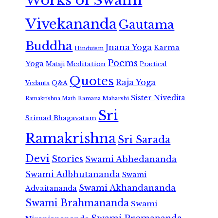
Works of Swami
Vivekananda
Gautama
Buddha
Jnana Yoga
Karma
Hinduism
Poems
Yoga
Meditation
Mataji
Practical
Quotes
Raja Yoga
Vedanta
Q&A
Sister Nivedita
Ramana Maharshi
Ramakrishna Math
Sri
Srimad Bhagavatam
Ramakrishna
Sri Sarada
Devi
Stories
Swami Abhedananda
Swami Adbhutananda
Swami
Swami Akhandananda
Advaitananda
Swami Brahmananda
Swami