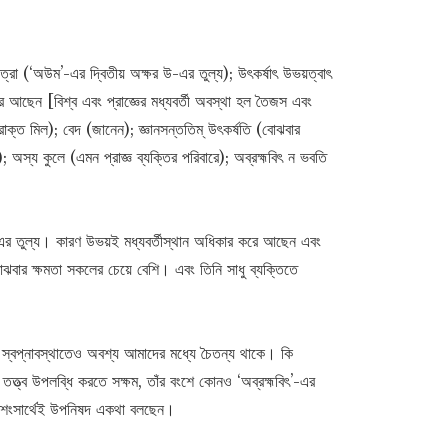
 মাত্রা (‘অউম’-এর দ্বিতীয় অক্ষর উ-এর তুল্য); উৎকৰ্ষাৎ উভয়ত্বাৎ
রে আছেন [বিশ্ব এবং প্রাজ্ঞের মধ্যবর্তী অবস্থা হল তৈজস এবং
রোক্ত মিল); বেদ (জানেন); জ্ঞানসন্ততিম্‌ উৎকৰ্ষতি (বোঝবার
 অস্য কুলে (এমন প্রাজ্ঞ ব্যক্তির পরিবারে); অব্রহ্মবিৎ ন ভবতি
-এর তুল্য। কারণ উভয়ই মধ্যবর্তীস্থান অধিকার করে আছেন এবং
োঝবার ক্ষমতা সকলের চেয়ে বেশি। এবং তিনি সাধু ব্যক্তিতে
য়। স্বপ্নাবস্থাতেও অবশ্য আমাদের মধ্যে চৈতন্য থাকে। কি
তত্ত্ব উপলব্ধি করতে সক্ষম, তাঁর বংশে কোনও ‘অব্রহ্মবিৎ’-এর
 প্রশংসার্থেই উপনিষদ একথা বলছেন।