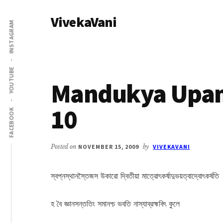
Additional
Skip
Skip
VivekaVani
to
to
menu
INSTAGRAM
main
primary
Voice
content
sidebar
of
Vivekananda
YOUTUBE
Mandukya Upan
10
FACEBOOK
Posted on
NOVEMBER 15, 2009
by
VIVEKAVANI
স্বপ্নস্থানস্তৈজস উকারো দ্বিতীয়া মাত্রোৎকৰ্ষাদুভয়ত্বাদ্বোৎকৰ্ষতি
হ বৈ জ্ঞানসন্ততিং সমানশ্চ ভবতি নাস্যাব্রহ্মবিৎ কুলে