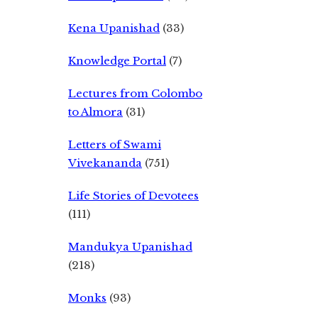
Kena Upanishad
(33)
Knowledge Portal
(7)
Lectures from Colombo
to Almora
(31)
Letters of Swami
Vivekananda
(751)
Life Stories of Devotees
(111)
Mandukya Upanishad
(218)
Monks
(93)