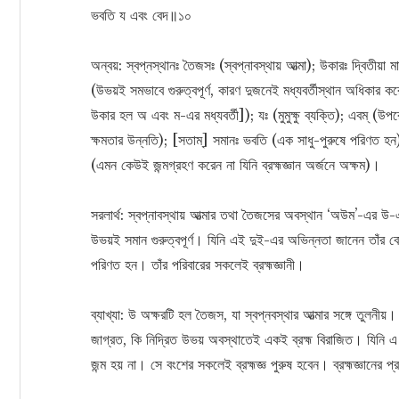
ভবতি য এবং বেদ॥১০
অন্বয়: স্বপ্নস্থানঃ তৈজসঃ (স্বপ্নাবস্থায় আত্মা); উকারঃ দ্বিতীয়া
(উভয়ই সমভাবে গুরুত্বপূর্ণ, কারণ দুজনেই মধ্যবর্তীস্থান অধিকার ক
উকার হল অ এবং ম-এর মধ্যবর্তী]); যঃ (মুমুক্ষু ব্যক্তি); এবম্‌ (উপ
ক্ষমতার উন্নতি); [সতাম্‌] সমানঃ ভবতি (এক সাধু-পুরুষে পরিণত হন);
(এমন কেউই জন্মগ্রহণ করেন না যিনি ব্রহ্মজ্ঞান অর্জনে অক্ষম)।
সরলার্থ: স্বপ্নাবস্থায় আত্মার তথা তৈজসের অবস্থান ‘অউম’-এর উ
উভয়ই সমান গুরুত্বপূর্ণ। যিনি এই দুই-এর অভিন্নতা জানেন তাঁর ব
পরিণত হন। তাঁর পরিবারের সকলেই ব্রহ্মজ্ঞানী।
ব্যাখ্যা: উ অক্ষরটি হল তৈজস, যা স্বপ্নবস্থার আত্মার সঙ্গে তুলনী
জাগ্রত, কি নিদ্রিত উভয় অবস্থাতেই একই ব্রহ্ম বিরাজিত। যিনি এ 
জন্ম হয় না। সে বংশের সকলেই ব্রহ্মজ্ঞ পুরুষ হবেন। ব্রহ্মজ্ঞানের