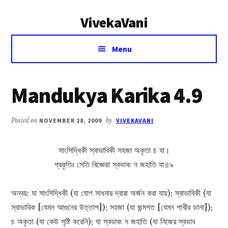
Additional
Skip
Skip
VivekaVani
to
to
menu
main
primary
Voice
content
sidebar
Menu
of
Vivekananda
Mandukya Karika 4.9
Posted on
NOVEMBER 28, 2009
by
VIVEKAVANI
সাংসিদ্ধিকী স্বাভাবিকী সহজা অকৃতা চ যা।
প্রকৃতিঃ সেতি বিজ্ঞেয়া স্বভাবং ন জহাতি যা॥৯
অন্বয়: যা সাংসিদ্ধিকী (যা যোগ সাধনার দ্বারা অর্জন করা যায়); স্বাভাবিকী (যা
স্বাভাবিক [যেমন আগুনের উত্তাপ]); সহজা (যা জন্মগত [যেমন পাখীর ডানা]);
চ অকৃতা (যা কেউ সৃষ্টি করেনি); যা স্বভাবং ন জহাতি (যা নিজের স্বভাব