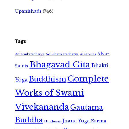
Upanishads
(746)
Tags
Alvar
Adi Shankaracharya
Adi Sankaracharya
AI Stories
Bhagavad Gita
Bhakti
Saints
Complete
Buddhism
Yoga
Works of Swami
Vivekananda
Gautama
Buddha
Jnana Yoga
Karma
Hinduism