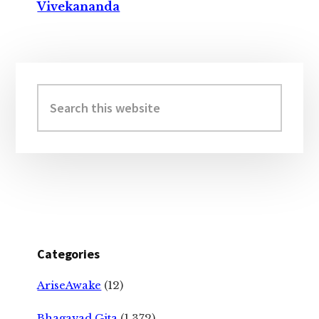
Vivekananda
Primary
Sidebar
Search
this
website
Categories
AriseAwake
(12)
Bhagavad Gita
(1,372)