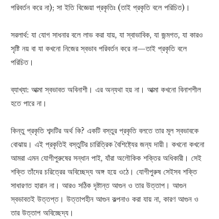
পরিবর্তন করে না); সা ইতি বিজ্ঞেয়া প্রকৃতিঃ (তাই প্রকৃতি বলে পরিচিত)।
সরলার্থ: যা যোগ সাধনার বলে লাভ করা যায়, যা স্বাভাবিক, যা জন্মগত, যা কারও
সৃষ্টি নয় বা যা কখনো নিজের স্বভাব পরিবর্তন করে না—তাই প্রকৃতি বলে
পরিচিত।
ব্যাখ্যা: আত্মা স্বভাবত অবিনাশী। এর অন্যথা হয় না। আত্মা কখনো বিনাশশীল
হতে পারে না।
কিন্তু প্রকৃতি শব্দটির অর্থ কি? একটি বস্তুর প্রকৃতি বলতে তার মূল স্বভাবকে
বোঝায়। এই প্রকৃতিই বস্তুটির চারিত্রিক বৈশিষ্ট্যের জন্য দায়ী। কখনো কখনো
আমরা এমন যোগীপুরুষের সন্ধান পাই, যাঁরা অলৌকিক শক্তির অধিকারী। সেই
শক্তি তাঁদের চরিত্রের অবিচ্ছেদ্য অঙ্গ হয়ে ওঠে। যোগীপুরুষ সেইসব শক্তি
সাধারণত হারান না। আরও সঠিক দৃষ্টান্ত আগুন ও তার উত্তাপ। আগুন
স্বভাবতই উত্তপ্ত। উত্তাপহীন আগুন কল্পনাও করা যায় না, কারণ আগুন ও
তার উত্তাপ অবিচ্ছেদ্য।