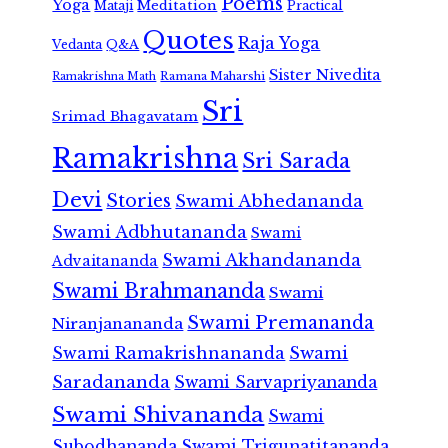
Poems
Yoga
Meditation
Mataji
Practical
Quotes
Raja Yoga
Vedanta
Q&A
Sister Nivedita
Ramana Maharshi
Ramakrishna Math
Sri
Srimad Bhagavatam
Ramakrishna
Sri Sarada
Devi
Stories
Swami Abhedananda
Swami Adbhutananda
Swami
Swami Akhandananda
Advaitananda
Swami Brahmananda
Swami
Swami Premananda
Niranjanananda
Swami Ramakrishnananda
Swami
Saradananda
Swami Sarvapriyananda
Swami Shivananda
Swami
Subodhananda
Swami Trigunatitananda