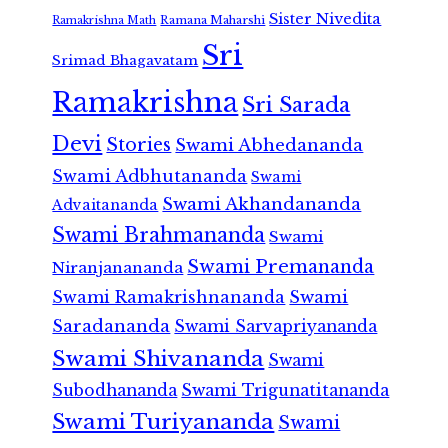
Sister Nivedita
Ramana Maharshi
Ramakrishna Math
Sri
Srimad Bhagavatam
Ramakrishna
Sri Sarada
Devi
Stories
Swami Abhedananda
Swami Adbhutananda
Swami
Swami Akhandananda
Advaitananda
Swami Brahmananda
Swami
Swami Premananda
Niranjanananda
Swami Ramakrishnananda
Swami
Saradananda
Swami Sarvapriyananda
Swami Shivananda
Swami
Subodhananda
Swami Trigunatitananda
Swami Turiyananda
Swami