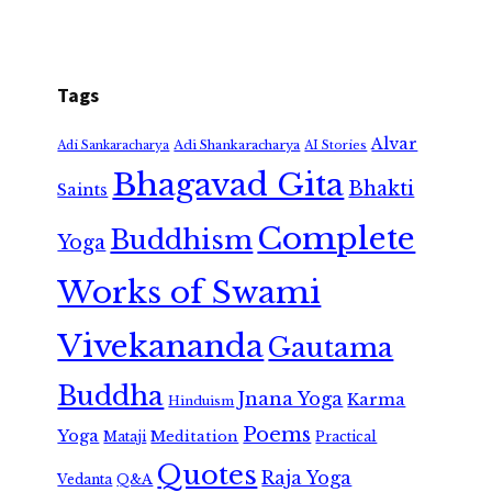
Tags
Alvar
Adi Shankaracharya
Adi Sankaracharya
AI Stories
Bhagavad Gita
Bhakti
Saints
Complete
Buddhism
Yoga
Works of Swami
Vivekananda
Gautama
Buddha
Jnana Yoga
Karma
Hinduism
Poems
Yoga
Meditation
Mataji
Practical
Quotes
Raja Yoga
Vedanta
Q&A