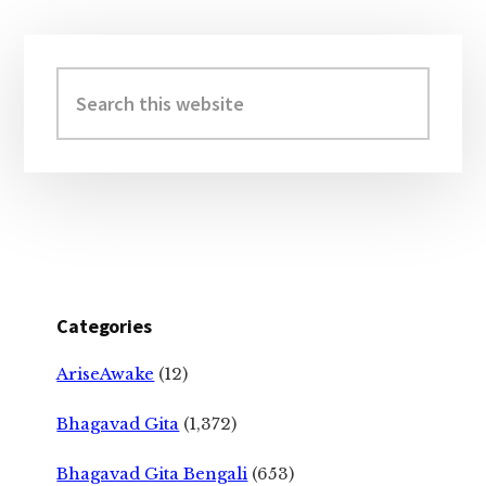
Primary
Sidebar
Search
this
website
Categories
AriseAwake
(12)
Bhagavad Gita
(1,372)
Bhagavad Gita Bengali
(653)