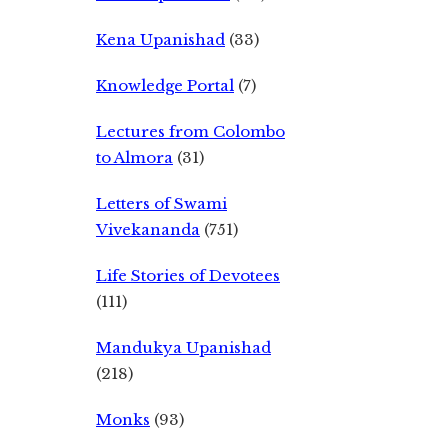
Kena Upanishad
(33)
Knowledge Portal
(7)
Lectures from Colombo
to Almora
(31)
Letters of Swami
Vivekananda
(751)
Life Stories of Devotees
(111)
Mandukya Upanishad
(218)
Monks
(93)