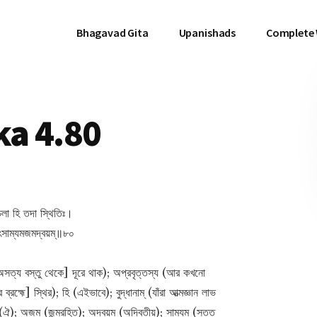
Bhagavad Gita
Upanishads
Complete
a 4.80
শ্চলা হি তদা স্থিতিঃ।
তৎসাম্যমজমদ্বয়ম্॥৮০
ব অসত্য বস্তু থেকে] দূরে থাক); অপ্রবৃত্তস্য (আর কখনো
রহ্মে] স্থির); হি (এইভাবে); বুদ্ধানাম্ (যাঁরা আত্মজ্ঞান লাভ
তৎ (ঐ); অজম্ (জন্মরহিত); অদ্বয়ম্ (অদ্বিতীয়); সাম্যম্ (সতত