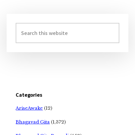
Primary
Sidebar
Search
this
website
Categories
AriseAwake
(12)
Bhagavad Gita
(1,372)