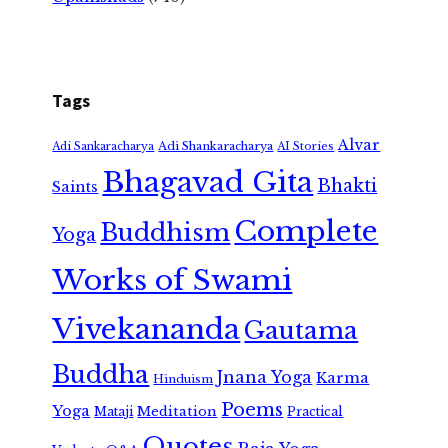
Tags
Alvar
Adi Shankaracharya
Adi Sankaracharya
AI Stories
Bhagavad Gita
Bhakti
Saints
Complete
Buddhism
Yoga
Works of Swami
Vivekananda
Gautama
Buddha
Jnana Yoga
Karma
Hinduism
Poems
Yoga
Meditation
Mataji
Practical
Quotes