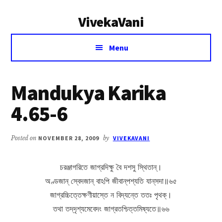
Additional
Skip
Skip
VivekaVani
to
to
menu
main
primary
Voice
content
sidebar
Menu
of
Vivekananda
Mandukya Karika
4.65-6
Posted on
NOVEMBER 28, 2009
by
VIVEKAVANI
চরঞ্জাগরিতে জাগ্রদিক্ষু বৈ দশসু স্থিতান্।
অণ্ডজান্ স্বেদজান্ বাঽপি জীবান্‌পশ্যতি যান্‌সদা॥৬৫
জাগ্রচ্চিত্তেক্ষণীয়াস্তে ন বিদ্যন্তে ততঃ পৃথক্।
তথা তদ্‌দৃশ্যমেবেদং জাগ্রতশ্চিত্তমিষ্যতে॥৬৬