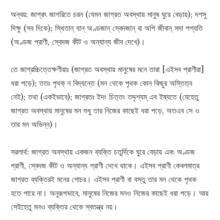
অন্বয়: জাগ্রৎ জাগরিতে চরন (যেমন জাগ্রত অবস্থায় মানুষ ঘুরে বেড়ায়); দশসু
দিক্ষু (সব দিকে); স্থিতান্ যান্ অণ্ডজান্ স্বেদজান্ বা অপি জীবান্ সদা পশ্যতি
(অণ্ডজ প্রাণী, স্বেদজ কীট ও অন্যান্য জীব দেখে)।
তে জাগ্রচ্চিত্তেক্ষণীয়াঃ (জাগ্রত অবস্থায় মানুষের মনে তারা [এইসব প্রাণীরা]
ধরা পড়ে); ততঃ পৃথক্ ন বিদ্যন্তে (মন থেকে পৃথক কোন কিছুর অস্তিত্ব
নেই); তথা (একইভাবে); জাগ্রতঃ ইদং চিত্তং তদ্দৃশ্যম্ এব ইষ্যতে (যেহেতু
জাগ্রত অবস্থায় মানুষের মন শুধু তার নিজের কাছেই ধরা পড়ে, অতএব সে ও
তার মন অভিন্ন)।
সরলার্থ: জাগ্রত অবস্থায় একজন ব্যক্তি চতুর্দিকে ঘুরে বেড়ায় এবং অণ্ডজ
প্রাণী, স্বেদজ কীট ও অন্যান্য প্রাণী দেখে থাকে। এইসব প্রাণী কেবলমাত্র
জাগ্রত ব্যক্তিরই মনের গোচর। এইসব প্রাণী বা বস্তু তার মন থেকে পৃথক
হতে পারে না। অনুরূপভাবে, মানুষের নিজের মনও নিজের কাছেই ধরা পড়ে। আর
সেইহেতু মনও ব্যক্তির থেকে স্বতন্ত্র নয়।