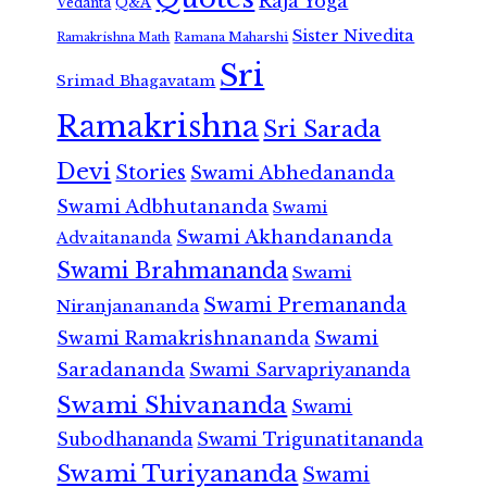
Raja Yoga
Vedanta
Q&A
Sister Nivedita
Ramana Maharshi
Ramakrishna Math
Sri
Srimad Bhagavatam
Ramakrishna
Sri Sarada
Devi
Stories
Swami Abhedananda
Swami Adbhutananda
Swami
Swami Akhandananda
Advaitananda
Swami Brahmananda
Swami
Swami Premananda
Niranjanananda
Swami Ramakrishnananda
Swami
Saradananda
Swami Sarvapriyananda
Swami Shivananda
Swami
Subodhananda
Swami Trigunatitananda
Swami Turiyananda
Swami