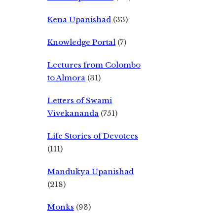
Kena Upanishad
(33)
Knowledge Portal
(7)
Lectures from Colombo
to Almora
(31)
Letters of Swami
Vivekananda
(751)
Life Stories of Devotees
(111)
Mandukya Upanishad
(218)
Monks
(93)