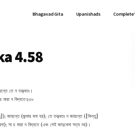
Bhagavad Gita
Upanishads
Complete
a 4.58
য়ন্তে তে ন তত্ত্বতঃ।
 চ মায়া ন বিদ্যতে॥৫৮
ু]); জায়ন্তে (জন্মায় বলা হয়); তে তত্ত্বতঃ ন জায়ন্তে ([কিন্তু]
ুখেলা); সা চ মায়া ন বিদ্যতে (এবং সেই জাদুখেলা সত্য নয়)।