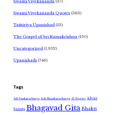
Swami Vivekananda
(37)
Swami Vivekananda Quotes
(383)
Taittiriya Upanishad
(13)
The Gospel of Sri Ramakrishna
(150)
Uncategorized
(1,952)
Upanishads
(746)
Tags
Alvar
Adi Shankaracharya
Adi Sankaracharya
AI Stories
Bhagavad Gita
Bhakti
Saints