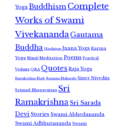
Complete
Buddhism
Yoga
Works of Swami
Vivekananda
Gautama
Buddha
Jnana Yoga
Karma
Hinduism
Poems
Yoga
Meditation
Mataji
Practical
Quotes
Raja Yoga
Vedanta
Q&A
Sister Nivedita
Ramana Maharshi
Ramakrishna Math
Sri
Srimad Bhagavatam
Ramakrishna
Sri Sarada
Devi
Stories
Swami Abhedananda
Swami Adbhutananda
Swami