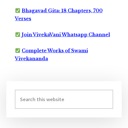
Bhagavad Gita: 18 Chapters, 700
Verses
Join VivekaVani Whatsapp Channel
Complete Works of Swami
Vivekananda
Primary
Sidebar
Search
this
website