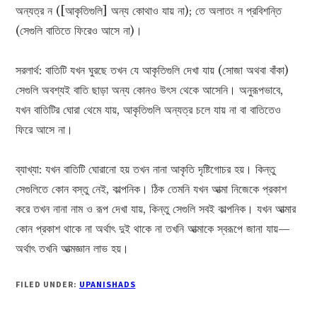
অন্যত্র ন ([আকৃতিগুলি] অন্য কোথাও যায় না); তে অলাতং ন প্রবিশন্তি
(সেগুলি বাতিতে ফিরেও আসে না)।
সরলার্থ: বাতিটি যখন ঘুরছে তখন যে আকৃতিগুলি দেখা যায় (সোজা অথবা বাঁকা)
সেগুলি অবশ্যই বাতি ছাড়া অন্য কোনও উৎস থেকে আসেনি। অনুরূপভাবে,
যখন বাতিটির ঘোরা থেমে যায়, আকৃতিগুলি অন্যত্র চলে যায় না বা বাতিতেও
ফিরে আসে না।
ব্যাখ্যা: যখন বাতিটি ঘোরানো হয় তখন নানা আকৃতি দৃষ্টিগোচর হয়। কিন্তু
সেগুলিতে কোন বস্তু নেই, কাল্পনিক। ঠিক তেমনি যখন আত্মা নিজেকে প্রকাশ
করে তখন নানা নাম ও রূপ দেখা যায়, কিন্তু সেগুলি সবই কাল্পনিক। যখন আত্মার
কোন প্রকাশ থাকে না অর্থাৎ দুই থাকে না তখনি আত্মাকে স্বরূপে জানা যায়—
অর্থাৎ তখনি আত্মজ্ঞান লাভ হয়।
FILED UNDER:
UPANISHADS