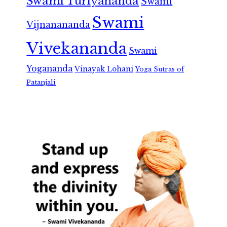
Swami Turiyananda
Swami
Swami
Vijnanananda
Vivekananda
Swami
Yogananda
Vinayak Lohani
Yoga Sutras of
Patanjali