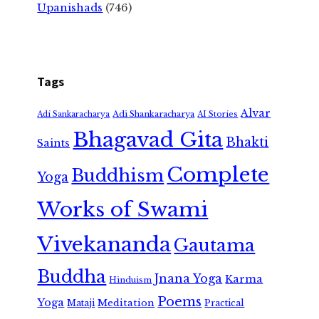
Upanishads
(746)
Tags
Alvar
Adi Shankaracharya
Adi Sankaracharya
AI Stories
Bhagavad Gita
Bhakti
Saints
Complete
Buddhism
Yoga
Works of Swami
Vivekananda
Gautama
Buddha
Jnana Yoga
Karma
Hinduism
Poems
Yoga
Meditation
Mataji
Practical