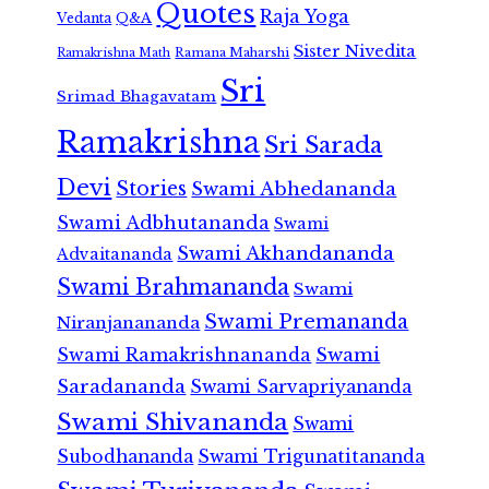
Quotes
Raja Yoga
Vedanta
Q&A
Sister Nivedita
Ramana Maharshi
Ramakrishna Math
Sri
Srimad Bhagavatam
Ramakrishna
Sri Sarada
Devi
Stories
Swami Abhedananda
Swami Adbhutananda
Swami
Swami Akhandananda
Advaitananda
Swami Brahmananda
Swami
Swami Premananda
Niranjanananda
Swami Ramakrishnananda
Swami
Saradananda
Swami Sarvapriyananda
Swami Shivananda
Swami
Subodhananda
Swami Trigunatitananda