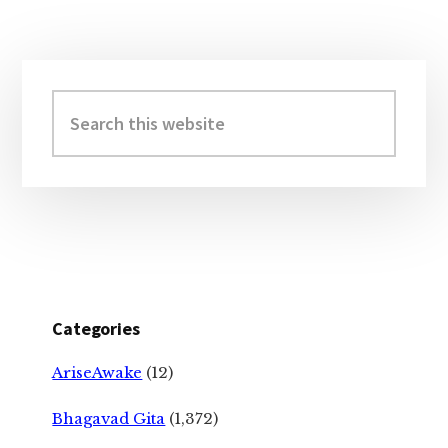
Primary
Sidebar
Search
this
website
Categories
AriseAwake
(12)
Bhagavad Gita
(1,372)