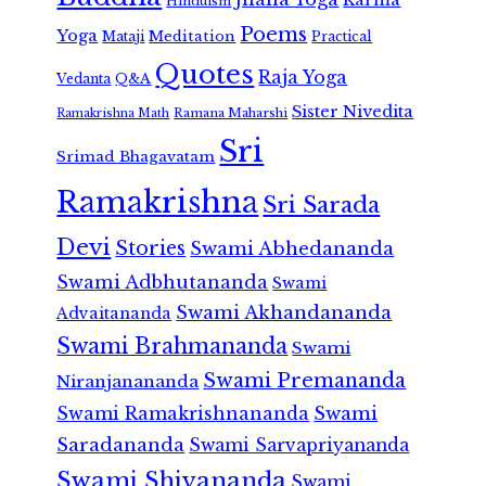
Hinduism
Poems
Yoga
Meditation
Mataji
Practical
Quotes
Raja Yoga
Vedanta
Q&A
Sister Nivedita
Ramana Maharshi
Ramakrishna Math
Sri
Srimad Bhagavatam
Ramakrishna
Sri Sarada
Devi
Stories
Swami Abhedananda
Swami Adbhutananda
Swami
Swami Akhandananda
Advaitananda
Swami Brahmananda
Swami
Swami Premananda
Niranjanananda
Swami Ramakrishnananda
Swami
Saradananda
Swami Sarvapriyananda
Swami Shivananda
Swami