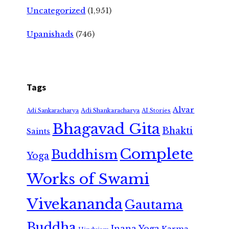
Uncategorized
(1,951)
Upanishads
(746)
Tags
Alvar
Adi Shankaracharya
Adi Sankaracharya
AI Stories
Bhagavad Gita
Bhakti
Saints
Complete
Buddhism
Yoga
Works of Swami
Vivekananda
Gautama
Buddha
Jnana Yoga
Karma