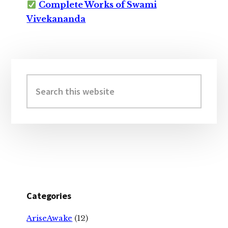
Complete Works of Swami
Vivekananda
Primary
Sidebar
Search
this
website
Categories
AriseAwake
(12)