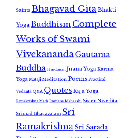
Bhagavad Gita
Bhakti
Saints
Complete
Buddhism
Yoga
Works of Swami
Vivekananda
Gautama
Buddha
Jnana Yoga
Karma
Hinduism
Poems
Yoga
Meditation
Mataji
Practical
Quotes
Raja Yoga
Vedanta
Q&A
Sister Nivedita
Ramana Maharshi
Ramakrishna Math
Sri
Srimad Bhagavatam
Ramakrishna
Sri Sarada