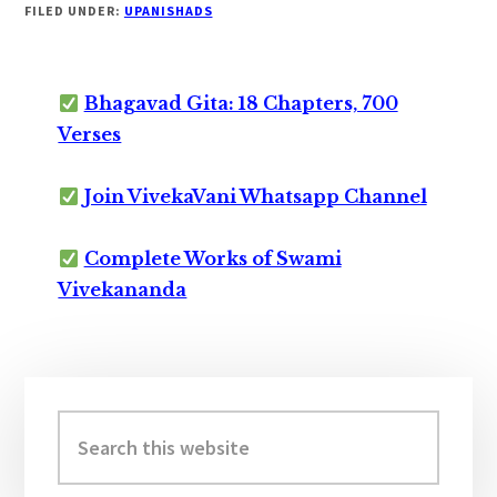
FILED UNDER:
UPANISHADS
Bhagavad Gita: 18 Chapters, 700
Verses
Join VivekaVani Whatsapp Channel
Complete Works of Swami
Vivekananda
Primary
Sidebar
Search
this
website