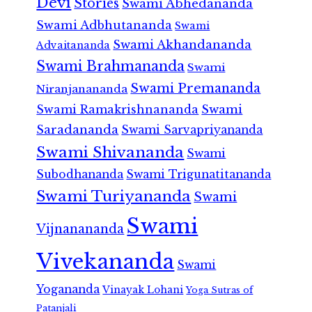
Devi
Stories
Swami Abhedananda
Swami Adbhutananda
Swami
Swami Akhandananda
Advaitananda
Swami Brahmananda
Swami
Swami Premananda
Niranjanananda
Swami Ramakrishnananda
Swami
Saradananda
Swami Sarvapriyananda
Swami Shivananda
Swami
Subodhananda
Swami Trigunatitananda
Swami Turiyananda
Swami
Swami
Vijnanananda
Vivekananda
Swami
Yogananda
Vinayak Lohani
Yoga Sutras of
Patanjali