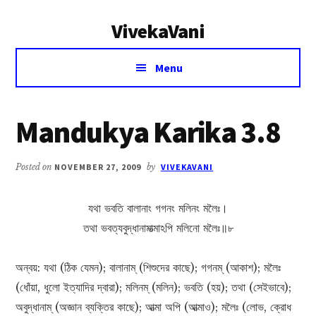
Additional
Skip
Skip
VivekaVani
to
to
menu
main
primary
Voice
content
sidebar
Menu
of
Vivekananda
Mandukya Karika 3.8
Posted on
NOVEMBER 27, 2009
by
VIVEKAVANI
যথা ভবতি বালানাং গগনং মলিনং মলৈঃ।
তথা ভবত্যবুদ্ধানামাত্মাঽপি মলিনো মলৈঃ॥৮
অন্বয়: যথা (ঠিক যেমন); বালানাম্ (শিশুদের কাছে); গগনম্ (আকাশ); মলৈঃ
(ধোঁয়া, ধুলো ইত্যাদির দ্বারা); মলিনম্ (মলিন); ভবতি (হয়); তথা (সেইভাবে);
অবুদ্ধানাম্ (অজ্ঞান ব্যক্তির কাছে); আত্মা অপি (আত্মাও); মলৈঃ (লোভ, ক্রোধ