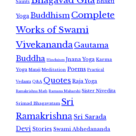
Bhagavad Gita
Bhakti
Saints
Complete
Buddhism
Yoga
Works of Swami
Vivekananda
Gautama
Buddha
Jnana Yoga
Karma
Hinduism
Poems
Yoga
Meditation
Mataji
Practical
Quotes
Raja Yoga
Vedanta
Q&A
Sister Nivedita
Ramana Maharshi
Ramakrishna Math
Sri
Srimad Bhagavatam
Ramakrishna
Sri Sarada
Devi
Stories
Swami Abhedananda