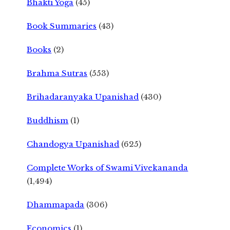
Bhakti Yoga
(45)
Book Summaries
(43)
Books
(2)
Brahma Sutras
(553)
Brihadaranyaka Upanishad
(430)
Buddhism
(1)
Chandogya Upanishad
(625)
Complete Works of Swami Vivekananda
(1,494)
Dhammapada
(306)
Economics
(1)