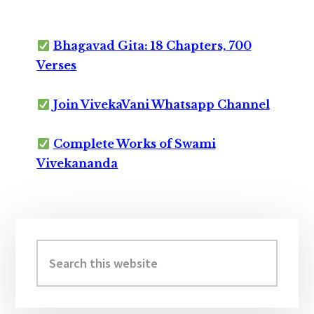
Bhagavad Gita: 18 Chapters, 700
Verses
Join VivekaVani Whatsapp Channel
Complete Works of Swami
Vivekananda
Primary
Sidebar
Search
this
website