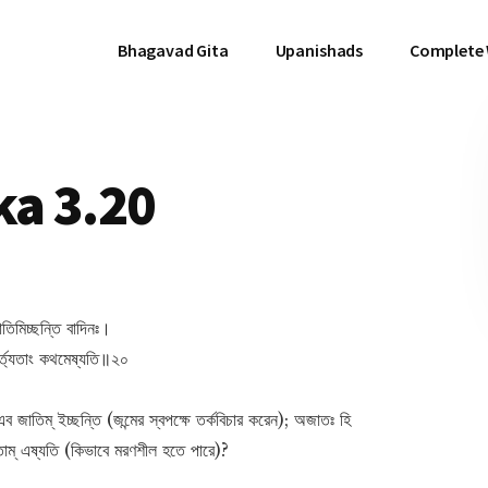
Bhagavad Gita
Upanishads
Complete
a 3.20
িমিচ্ছন্তি বাদিনঃ।
্ত্যতাং কথমেষ্যতি॥২০
এব জাতিম্ ইচ্ছন্তি (জন্মের স্বপক্ষে তর্কবিচার করেন); অজাতঃ হি
যতাম্ এষ্যতি (কিভাবে মরণশীল হতে পারে)?