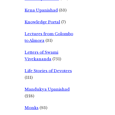
Kena Upanishad
(33)
Knowledge Portal
(7)
Lectures from Colombo
to Almora
(31)
Letters of Swami
Vivekananda
(751)
Life Stories of Devotees
(111)
Mandukya Upanishad
(218)
Monks
(93)