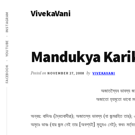
Additional
Skip
Skip
VivekaVani
to
to
menu
INSTAGRAM
main
primary
Voice
content
sidebar
of
Vivekananda
YOUTUBE
Mandukya Karik
FACEBOOK
Posted on
NOVEMBER 27, 2008
by
VIVEKAVANI
অজাতস্যৈব ভাবস্য জাত
অজাতো হ্যমৃতো ভাবো মর
অন্বয়: বাদিনঃ (দ্বৈতবাদীরা); অজাতস্য ভাবস্য (যা জন্মরহিত তার); 
অমৃতঃ ভাবঃ (যার জন্ম নেই তার [অবশ্যই] মৃত্যুও নেই); কথং মর্ত্