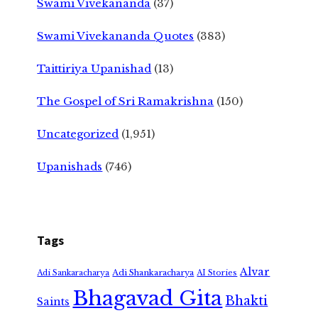
Swami Vivekananda
(37)
Swami Vivekananda Quotes
(383)
Taittiriya Upanishad
(13)
The Gospel of Sri Ramakrishna
(150)
Uncategorized
(1,951)
Upanishads
(746)
Tags
Alvar
Adi Shankaracharya
Adi Sankaracharya
AI Stories
Bhagavad Gita
Bhakti
Saints