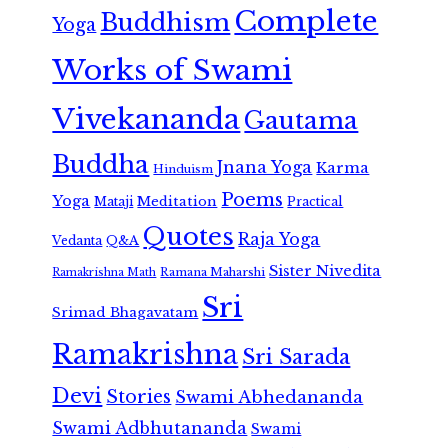
Complete
Buddhism
Yoga
Works of Swami
Vivekananda
Gautama
Buddha
Jnana Yoga
Karma
Hinduism
Poems
Yoga
Meditation
Mataji
Practical
Quotes
Raja Yoga
Vedanta
Q&A
Sister Nivedita
Ramana Maharshi
Ramakrishna Math
Sri
Srimad Bhagavatam
Ramakrishna
Sri Sarada
Devi
Stories
Swami Abhedananda
Swami Adbhutananda
Swami