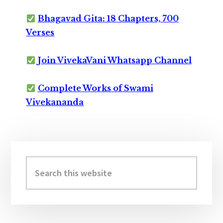
Bhagavad Gita: 18 Chapters, 700
Verses
Join VivekaVani Whatsapp Channel
Complete Works of Swami
Vivekananda
Primary
Sidebar
Search
this
website