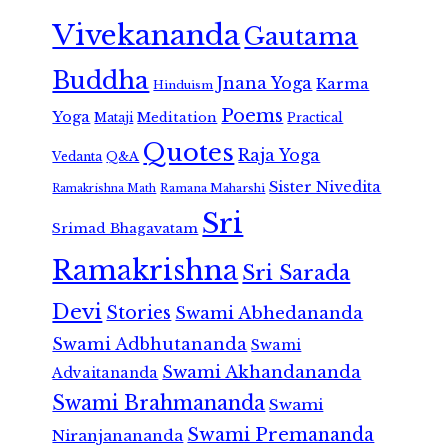
Vivekananda
Gautama
Buddha
Jnana Yoga
Karma
Hinduism
Poems
Yoga
Meditation
Mataji
Practical
Quotes
Raja Yoga
Vedanta
Q&A
Sister Nivedita
Ramana Maharshi
Ramakrishna Math
Sri
Srimad Bhagavatam
Ramakrishna
Sri Sarada
Devi
Stories
Swami Abhedananda
Swami Adbhutananda
Swami
Swami Akhandananda
Advaitananda
Swami Brahmananda
Swami
Swami Premananda
Niranjanananda