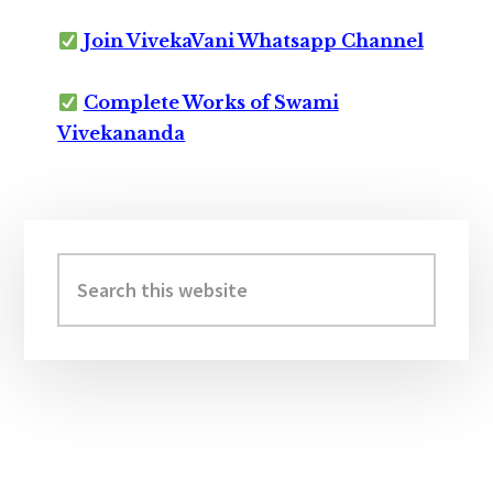
Join VivekaVani Whatsapp Channel
Complete Works of Swami
Vivekananda
Primary
Sidebar
Search
this
website