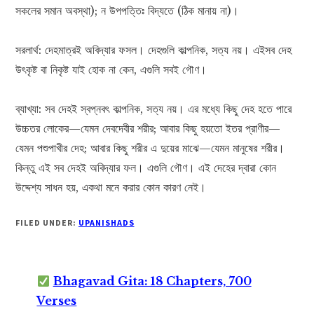
সকলের সমান অবস্থা); ন উপপত্তিঃ বিদ্যতে (ঠিক মানায় না)।
সরলার্থ: দেহমাত্রই অবিদ্যার ফসল। দেহগুলি কাল্পনিক, সত্য নয়। এইসব দেহ
উৎকৃষ্ট বা নিকৃষ্ট যাই হোক না কেন, এগুলি সবই গৌণ।
ব্যাখ্যা: সব দেহই স্বপ্নবৎ কাল্পনিক, সত্য নয়। এর মধ্যে কিছু দেহ হতে পারে
উচ্চতর লোকের—যেমন দেবদেবীর শরীর; আবার কিছু হয়তো ইতর প্রাণীর—
যেমন পশুপাখীর দেহ; আবার কিছু শরীর এ দুয়ের মাঝে—যেমন মানুষের শরীর।
কিন্তু এই সব দেহই অবিদ্যার ফল। এগুলি গৌণ। এই দেহের দ্বারা কোন
উদ্দেশ্য সাধন হয়, একথা মনে করার কোন কারণ নেই।
FILED UNDER:
UPANISHADS
Bhagavad Gita: 18 Chapters, 700
Verses