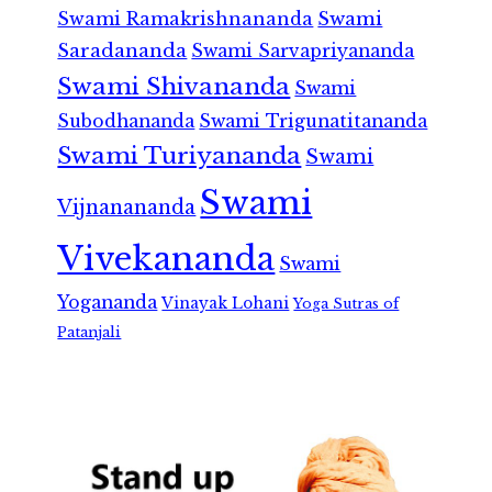
Swami Ramakrishnananda
Swami
Saradananda
Swami Sarvapriyananda
Swami Shivananda
Swami
Subodhananda
Swami Trigunatitananda
Swami Turiyananda
Swami
Swami
Vijnanananda
Vivekananda
Swami
Yogananda
Vinayak Lohani
Yoga Sutras of
Patanjali