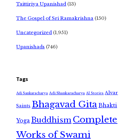
Taittiriya Upanishad
(13)
The Gospel of Sri Ramakrishna
(150)
Uncategorized
(1,951)
Upanishads
(746)
Tags
Alvar
Adi Shankaracharya
Adi Sankaracharya
AI Stories
Bhagavad Gita
Bhakti
Saints
Complete
Buddhism
Yoga
Works of Swami