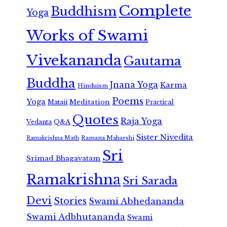
Complete
Buddhism
Yoga
Works of Swami
Vivekananda
Gautama
Buddha
Jnana Yoga
Karma
Hinduism
Poems
Yoga
Meditation
Mataji
Practical
Quotes
Raja Yoga
Vedanta
Q&A
Sister Nivedita
Ramana Maharshi
Ramakrishna Math
Sri
Srimad Bhagavatam
Ramakrishna
Sri Sarada
Devi
Stories
Swami Abhedananda
Swami Adbhutananda
Swami