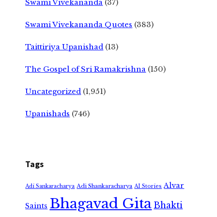
Swami Vivekananda
(37)
Swami Vivekananda Quotes
(383)
Taittiriya Upanishad
(13)
The Gospel of Sri Ramakrishna
(150)
Uncategorized
(1,951)
Upanishads
(746)
Tags
Alvar
Adi Shankaracharya
Adi Sankaracharya
AI Stories
Bhagavad Gita
Bhakti
Saints