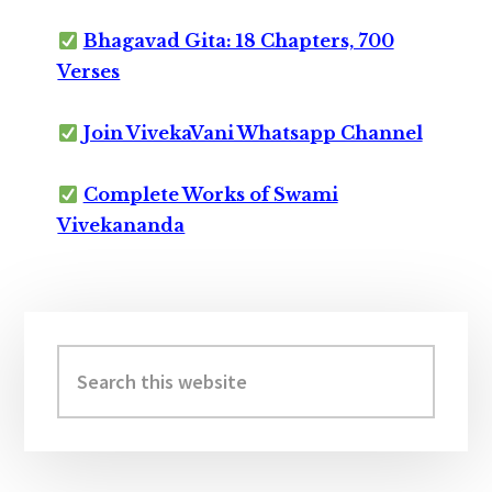
Bhagavad Gita: 18 Chapters, 700
Verses
Join VivekaVani Whatsapp Channel
Complete Works of Swami
Vivekananda
Primary
Sidebar
Search
this
website