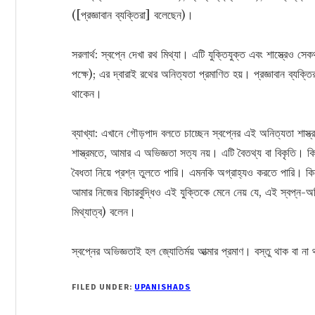
([প্রজ্ঞাবান ব্যক্তিরা] বলেছেন)।
সরলার্থ: স্বপ্নে দেখা রথ মিথ্যা। এটি যুক্তিযুক্ত এবং শাস্ত্রেও সেক
পক্ষে); এর দ্বারাই রথের অনিত্যতা প্রমাণিত হয়। প্রজ্ঞাবান ব্যক্ত
থাকেন।
ব্যাখ্যা: এখানে গৌড়পাদ বলতে চাচ্ছেন স্বপ্নের এই অনিত্যতা শাস
শাস্ত্রমতে, আমার এ অভিজ্ঞতা সত্য নয়। এটি বৈতথ্য বা বিকৃতি। কিন্ত
বৈধতা নিয়ে প্রশ্ন তুলতে পারি। এমনকি অগ্রাহ্যও করতে পারি। কিন্ত
আমার নিজের বিচারবুদ্ধিও এই যুক্তিকে মেনে নেয় যে, এই স্বপ্ন-অভ
মিথ্যাত্ব) বলেন।
স্বপ্নের অভিজ্ঞতাই হল জ্যোতির্ময় আত্মার প্রমাণ। বস্তু থাক বা না
FILED UNDER:
UPANISHADS