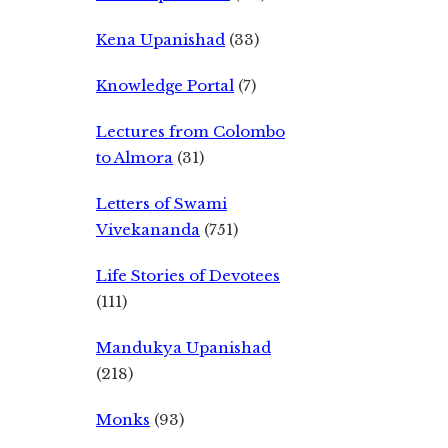
Kena Upanishad
(33)
Knowledge Portal
(7)
Lectures from Colombo
to Almora
(31)
Letters of Swami
Vivekananda
(751)
Life Stories of Devotees
(111)
Mandukya Upanishad
(218)
Monks
(93)