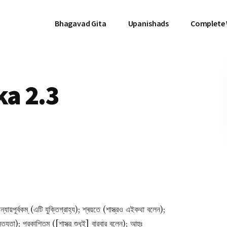
Bhagavad Gita
Upanishads
Complete
a 2.3
্যায়পূর্বকম্‌ (এটি যুক্তিগ্রাহ্য); শ্ৰয়তে (শাস্ত্রও এইকথা বলেন);
্যতা); প্রকাশিতম্‌ ([শাস্ত্র শুধুই] বারবার বলেন); আহুঃ