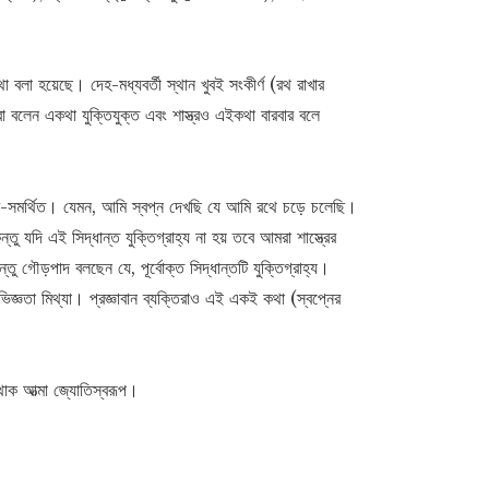
থা বলা হয়েছে। দেহ-মধ্যবর্তী স্থান খুবই সংকীর্ণ (রথ রাখার
িরা বলেন একথা যুক্তিযুক্ত এবং শাস্ত্রও এইকথা বারবার বলে
্ত্র-সমর্থিত। যেমন, আমি স্বপ্ন দেখছি যে আমি রথে চড়ে চলেছি।
ু যদি এই সিদ্ধান্ত যুক্তিগ্রাহ্য না হয় তবে আমরা শাস্ত্রের
ু গৌড়পাদ বলছেন যে, পূর্বোক্ত সিদ্ধান্তটি যুক্তিগ্রাহ্য।
িজ্ঞতা মিথ্যা। প্রজ্ঞাবান ব্যক্তিরাও এই একই কথা (স্বপ্নের
 থাক আত্মা জ্যোতিস্বরূপ।