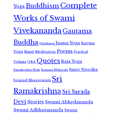
Complete
Buddhism
Yoga
Works of Swami
Vivekananda
Gautama
Buddha
Jnana Yoga
Karma
Hinduism
Poems
Yoga
Meditation
Mataji
Practical
Quotes
Raja Yoga
Vedanta
Q&A
Sister Nivedita
Ramana Maharshi
Ramakrishna Math
Sri
Srimad Bhagavatam
Ramakrishna
Sri Sarada
Devi
Stories
Swami Abhedananda
Swami Adbhutananda
Swami