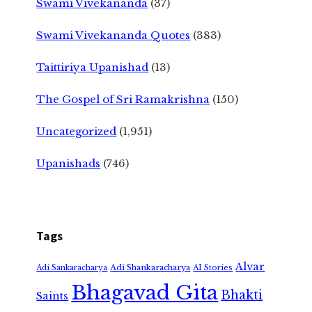
Swami Vivekananda
(37)
Swami Vivekananda Quotes
(383)
Taittiriya Upanishad
(13)
The Gospel of Sri Ramakrishna
(150)
Uncategorized
(1,951)
Upanishads
(746)
Tags
Alvar
Adi Shankaracharya
Adi Sankaracharya
AI Stories
Bhagavad Gita
Bhakti
Saints