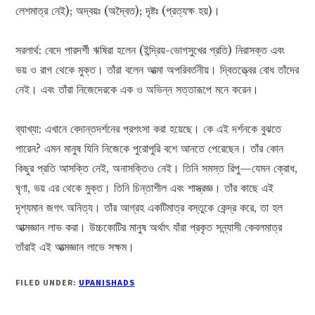
লেশমাত্র নেই); অদ্বয়ঃ (অদ্বৈত); দৃষ্টঃ (প্রত্যক্ষ হয়)।
সরলার্থ: বেদে পারদর্শী ঋষিরা হলেন (ইন্দ্রিয়-ভোগসুখের প্রতি) নিরাসক্ত এবং
ভয় ও রাগ থেকে মুক্ত। তাঁরা বলেন আত্মা অপরিবর্তনীয়। দ্বিতত্ত্বের বোধ তাঁদের
নেই। এবং তাঁরা নিজেদেরকে এক ও অভিন্ন সত্তারূপে মনে করেন।
ব্যাখ্যা: এখানে বেদান্তদর্শনের প্রশংসা করা হয়েছে। কে এই দর্শনকে বুঝতে
পারেন? এমন মানুষ যিনি নিজেকে পুরোপুরি বশে আনতে পেরেছেন। তাঁর কোন
কিছুর প্রতি আসক্তি নেই, অনাসক্তিও নেই। তিনি সমস্ত রিপু—যেমন ক্রোধ,
ঘৃণা, ভয় এর থেকে মুক্ত। তিনি চিন্তাশীল এবং শাস্ত্রজ্ঞ। তাঁর কাছে এই
দৃশ্যমান জগৎ অনিত্য। তাঁর আগ্রহ একটিমাত্র বস্তুকে কেন্দ্র করে, তা হল
আত্মজ্ঞান লাভ করা। উচ্চকোটির মানুষ অর্থাৎ যাঁরা প্রকৃত সন্ন্যাসী কেবলমাত্র
তাঁরাই এই আত্মজ্ঞান লাভে সক্ষম।
FILED UNDER:
UPANISHADS