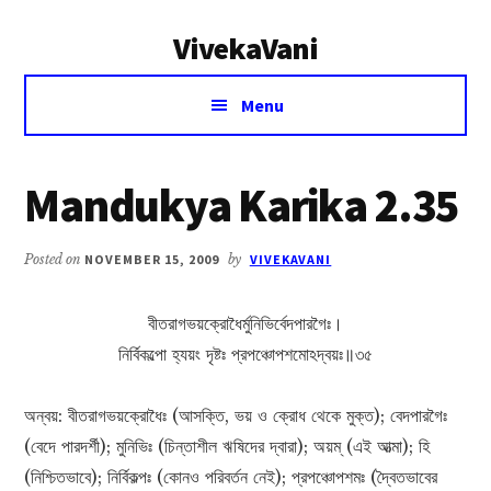
Additional
Skip
Skip
VivekaVani
to
to
menu
main
primary
Voice
content
sidebar
Menu
of
Vivekananda
Mandukya Karika 2.35
Posted on
NOVEMBER 15, 2009
by
VIVEKAVANI
বীতরাগভয়ক্রোধৈর্মুনিভির্বেদপারগৈঃ।
নির্বিকল্পো হ্যয়ং দৃষ্টঃ প্রপঞ্চোপশমোঽদ্বয়ঃ॥৩৫
অন্বয়: বীতরাগভয়ক্রোধৈঃ (আসক্তি, ভয় ও ক্রোধ থেকে মুক্ত); বেদপারগৈঃ
(বেদে পারদর্শী); মুনিভিঃ (চিন্তাশীল ঋষিদের দ্বারা); অয়ম্ (এই আত্মা); হি
(নিশ্চিতভাবে); নির্বিকল্পঃ (কোনও পরিবর্তন নেই); প্রপঞ্চোপশমঃ (দ্বৈতভাবের