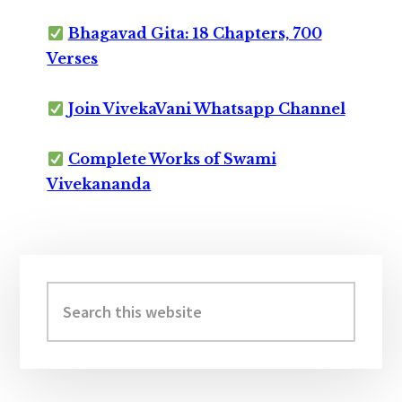
Bhagavad Gita: 18 Chapters, 700
Verses
Join VivekaVani Whatsapp Channel
Complete Works of Swami
Vivekananda
Primary
Sidebar
Search
this
website