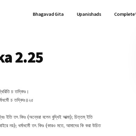
Bhagavad Gita
Upanishads
Complete
a 2.25
ধিরিতি চ তদ্বিদঃ।
্মাধর্মৌ চ তদ্বিদঃ॥২৫
িঃ ইতি তৎ বিদঃ (অন্যেরা বলেন বুদ্ধিই আত্মা); চিত্তম্ ইতি
াইরে নয়); ধর্মাধর্মৌ তৎ বিদঃ (কারও মতে, আমাদের কি করা উচিত