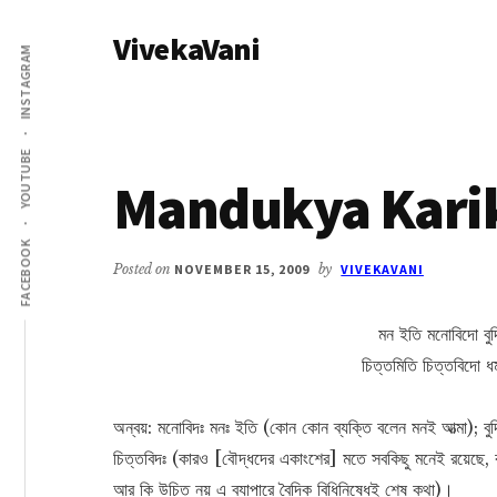
Additional
Skip
Skip
VivekaVani
to
to
menu
INSTAGRAM
main
primary
Voice
content
sidebar
of
Vivekananda
YOUTUBE
Mandukya Karik
FACEBOOK
Posted on
NOVEMBER 15, 2009
by
VIVEKAVANI
মন ইতি মনোবিদো বুদ্
চিত্তমিতি চিত্তবিদো ধর
অন্বয়: মনোবিদঃ মনঃ ইতি (কোন কোন ব্যক্তি বলেন মনই আত্মা); বুদ্ধ
চিত্তবিদঃ (কারও [বৌদ্ধদের একাংশের] মতে সবকিছু মনেই রয়েছে, ব
আর কি উচিত নয় এ ব্যাপারে বৈদিক বিধিনিষেধই শেষ কথা)।