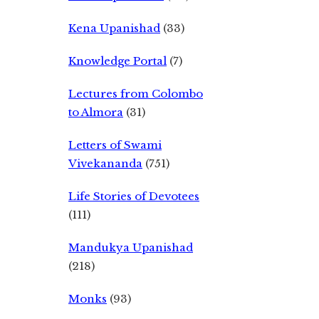
Kena Upanishad
(33)
Knowledge Portal
(7)
Lectures from Colombo
to Almora
(31)
Letters of Swami
Vivekananda
(751)
Life Stories of Devotees
(111)
Mandukya Upanishad
(218)
Monks
(93)