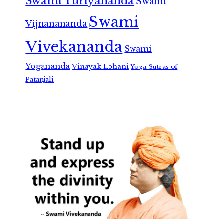
Swami Turiyananda
Swami
Swami
Vijnanananda
Vivekananda
Swami
Yogananda
Vinayak Lohani
Yoga Sutras of
Patanjali