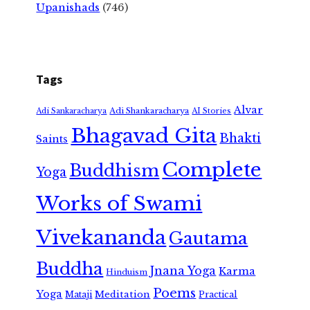
Upanishads
(746)
Tags
Alvar
Adi Shankaracharya
Adi Sankaracharya
AI Stories
Bhagavad Gita
Bhakti
Saints
Complete
Buddhism
Yoga
Works of Swami
Vivekananda
Gautama
Buddha
Jnana Yoga
Karma
Hinduism
Poems
Yoga
Meditation
Mataji
Practical