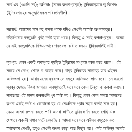
সর্বে এব (ওগুলি সব); কল্পিতাঃ (মনের কল্পনাপ্রসূত); ইন্দ্রিয়ান্তরে তু বিশেষঃ
(ইন্দ্রিয়গ্রাহ্য অনুভূতিসকল পরিবর্তনশীল)।
সরলার্থ: আমাদের মনে বহু বাসনা থাকে যদিও সেগুলি অস্পষ্ট কল্পনামাত্র।
বহির্জগতের বস্তুগুলি খুবই স্পষ্ট হতে পারে। কিন্তু এ সবই কল্পনাপ্রসূত। আমরা
যে এই বস্তুগুলিকে বিভিন্নভাবে প্রত্যক্ষ করি তারজন্য ইন্দ্রিয়গুলিই দায়ী।
ব্যাখ্যা: কোন একটি অবস্থায় ব্যক্তি ইন্দ্রিয়ের মাধ্যমে কাজ করে থাকে। এই
সময়ে সে দেখে, শোনে বা আহার করে। বাহ্য ইন্দ্রিয়ের সাহায্যে তার এইসব
অভিজ্ঞতা হয়। আবার মনের দ্বারাও সে বস্তুর অভিজ্ঞতা লাভ করে। সে হয়তো
স্বপ্ন দেখছে কিংবা জাগ্রত অবস্থাতেই মনে মনে কোন চিন্তা বা কল্পনা করছে।
সাধারণত এই মানস কল্পনাগুলি খুব স্পষ্ট নয়। কিন্তু কোন কোন সময়ে আমাদের
কল্পনা এতই স্পষ্ট ও জোরালো হয় যে সেগুলিকে প্রায় সত্য বলেই মনে হয়।
যেমন আমরা কল্পনা করতে পারি আমরা কাশীতে মন্দির দর্শন করতে গেছি এবং
সেখানে একাকী গঙ্গার ঘাটে বেড়াচ্ছি। আমরা মনে মনে এইসব বস্তুকে কত
স্পষ্টভাবে দেখছি, তবুও সেগুলি কল্পনা ছাড়া আর কিছুই নয়। সেই অভিন্ন আত্মাই