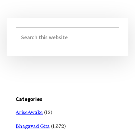
Primary
Sidebar
Search
this
website
Categories
AriseAwake
(12)
Bhagavad Gita
(1,372)