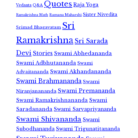
Quotes
Raja Yoga
Vedanta
Q&A
Sister Nivedita
Ramana Maharshi
Ramakrishna Math
Sri
Srimad Bhagavatam
Ramakrishna
Sri Sarada
Devi
Stories
Swami Abhedananda
Swami Adbhutananda
Swami
Swami Akhandananda
Advaitananda
Swami Brahmananda
Swami
Swami Premananda
Niranjanananda
Swami Ramakrishnananda
Swami
Saradananda
Swami Sarvapriyananda
Swami Shivananda
Swami
Subodhananda
Swami Trigunatitananda