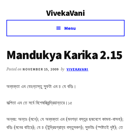
Additional
Skip
Skip
VivekaVani
to
to
menu
main
primary
Voice
content
sidebar
Menu
of
Vivekananda
Mandukya Karika 2.15
Posted on
NOVEMBER 15, 2009
by
VIVEKAVANI
অব্যক্তা এব যেঽন্তস্তু স্ফুটা এব চ যে বহিঃ।
কল্পিতা এব তে সর্বে বিশেষস্ত্বিন্দ্রিয়ান্তরে।১৫
অন্বয়: অন্তঃ (মনে); যে অব্যক্তা এব (মনগড়া বস্তুর ছদ্মবেশে কামনা-বাসনা);
বহিঃ (মনের বাইরে); যে চ (ইন্দ্রিয়গ্রাহ্য বস্তুসকল); স্ফুটাঃ (স্পষ্টতই দৃষ্ট); তে