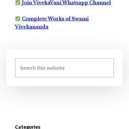
Join VivekaVani Whatsapp Channel
Complete Works of Swami
Vivekananda
Primary
Sidebar
Search
this
website
Categories