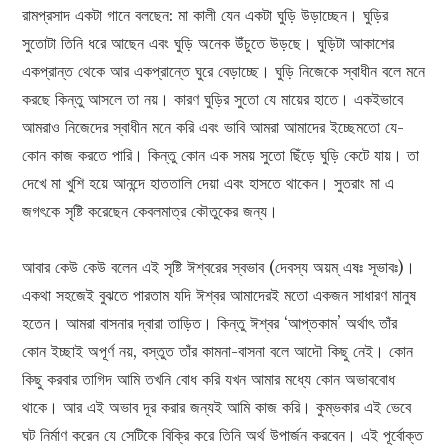
রামপ্রসাদ একটা গানে বলছেন: মা কালী যেন একটা ঘুড়ি উড়াচ্ছেন। ঘুড়ির
সুতোটা তিনি ধরে আছেন এবং ঘুড়ি অনেক উঁচুতে উড়ছে। ঘুড়িটা আকাশের
একপ্রান্ত থেকে আর একপ্রান্তে ঘুরে বেড়াচ্ছে। ঘুড়ি নিজেকে স্বাধীন বলে মনে
করছে কিন্তু আসলে তা নয়। কারণ ঘুড়ির সুতো যে মায়ের হাতে। একইভাবে
আমরাও নিজেদের স্বাধীন মনে করি এবং ভাবি আমরা আমাদের ইচ্ছেমতো যে-
কোন কাজ করতে পারি। কিন্তু কোন এক সময় সুতো ছিঁড়ে ঘুড়ি কেটে যায়। তা
দেখে মা খুশি হয়ে আনন্দে হাততালি দেয়া এবং হাসতে থাকেন। সুতরাং মা এ
জগৎকে সৃষ্টি করেছেন কেবলমাত্র কৌতুকের জন্য।
আবার কেউ কেউ বলেন এই সৃষ্টি ঈশ্বরের স্বভাব (দেবস্য অয়ম্ এষঃ সূভাবঃ)।
একথা সহজেই বুঝতে পারতাম যদি ঈশ্বর আমাদেরই মতো একজন সাধারণ মানুষ
হতেন। আমরা বাসনার দ্বারা তাড়িত। কিন্তু ঈশ্বর ‘আপ্তকাম’ অর্থাৎ তাঁর
কোন ইচ্ছাই অপূর্ণ নয়, বস্তুত তাঁর কামনা-বাসনা বলে আদৌ কিছু নেই। কোন
কিছু করবার তাগিদ আমি তখনি বোধ করি যখন আমার মধ্যে কোন অভাববোধ
থাকে। আর এই অভাব দূর করার জন্যই আমি কাজ করি। কুম্ভকার এই ভেবে
ঘট নির্মাণ করেন যে সেটিকে বিক্রি করে তিনি অর্থ উপার্জন করবেন। এই পূর্বোক্ত