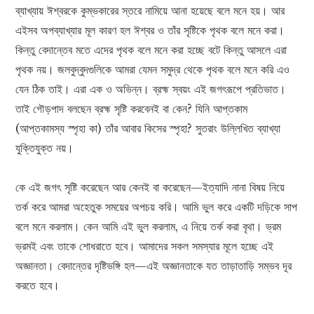
ব্যাখ্যায় ঈশ্বরকে কুম্ভকারের স্তরে নামিয়ে আনা হয়েছে বলে মনে হয়। আর
এইসব অপব্যাখ্যার মূল কারণ হল ঈশ্বর ও তাঁর সৃষ্টিকে পৃথক বলে মনে করা।
কিন্তু বেদান্তেব মতে এদের পৃথক বলে মনে করা হচ্ছে বটে কিন্তু আসলে এরা
পৃথক নয়। জলবুদ্বুদগুলিকে আমরা যেমন সমুদ্র থেকে পৃথক বলে মনে করি এও
যেন ঠিক তাই। এরা এক ও অভিন্ন। ব্রহ্ম স্বয়ং এই জগৎরূপে প্রতিভাত।
তাই গৌড়পাদ বলছেন ব্রহ্ম সৃষ্টি করবেনই বা কেন? যিনি আপ্তকাম
(আপ্তকামস্য স্পৃহা কা) তাঁর আবার কিসের স্পৃহা? সুতরাং উল্লিখিত ব্যাখ্যা
যুক্তিযুক্ত নয়।
কে এই জগৎ সৃষ্টি করেছেন আর কেনই বা করেছেন—ইত্যাদি নানা বিষয় নিয়ে
তর্ক করে আমরা অহেতুক সময়ের অপচয় করি। আমি ভুল করে একটি দড়িকে সাপ
বলে মনে করলাম। কেন আমি এই ভুল করলাম, এ নিয়ে তর্ক করা বৃথা। ভ্রম
ভ্রমই এবং তাকে শোধরাতে হবে। আমাদের সকল সমস্যার মূলে হচ্ছে এই
অজ্ঞানতা। বেদান্তের দৃষ্টিভঙ্গি হল—এই অজ্ঞানতাকে যত তাড়াতাড়ি সম্ভব দূর
করতে হবে।