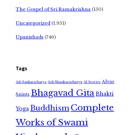
The Gospel of Sri Ramakrishna
(150)
Uncategorized
(1,951)
Upanishads
(746)
Tags
Alvar
Adi Shankaracharya
Adi Sankaracharya
AI Stories
Bhagavad Gita
Bhakti
Saints
Complete
Buddhism
Yoga
Works of Swami