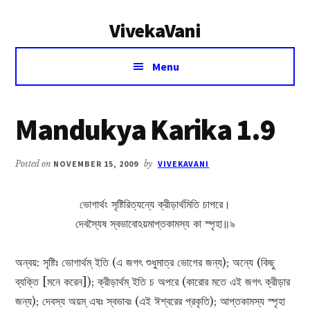
Additional
Skip
Skip
VivekaVani
to
to
menu
main
primary
Voice
content
sidebar
Menu
of
Vivekananda
Mandukya Karika 1.9
Posted on
NOVEMBER 15, 2009
by
VIVEKAVANI
ভোগাৰ্থং সৃষ্টিরিত্যন্যে ক্রীড়ার্থমিতি চাপরে।
দেবস্যৈষ স্বভাবোঽয়মাপ্তকামস্য কা স্পৃহা॥৯
অন্বয়: সৃষ্টিঃ ভোগার্থম্‌ ইতি (এ জগৎ শুধুমাত্র ভোগের জন্য); অন্যে (কিছু
ব্যক্তি [মনে করেন]); ক্রীড়ার্থম্‌ ইতি চ অপরে (কারোর মতে এই জগৎ ক্রীড়ার
জন্য); দেবস্য অয়ম্ এষঃ স্বভাবঃ (এই ঈশ্বরের প্রকৃতি); আপ্তকামস্য স্পৃহা