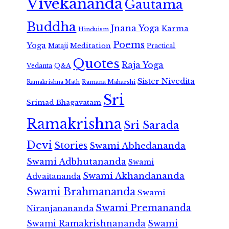
Vivekananda
Gautama
Buddha
Jnana Yoga
Karma
Hinduism
Poems
Yoga
Meditation
Mataji
Practical
Quotes
Raja Yoga
Vedanta
Q&A
Sister Nivedita
Ramana Maharshi
Ramakrishna Math
Sri
Srimad Bhagavatam
Ramakrishna
Sri Sarada
Devi
Stories
Swami Abhedananda
Swami Adbhutananda
Swami
Swami Akhandananda
Advaitananda
Swami Brahmananda
Swami
Swami Premananda
Niranjanananda
Swami Ramakrishnananda
Swami