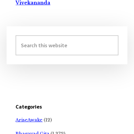
Vivekananda
Primary
Sidebar
Search
this
website
Categories
AriseAwake
(12)
Bhagavad Gita
(1,372)