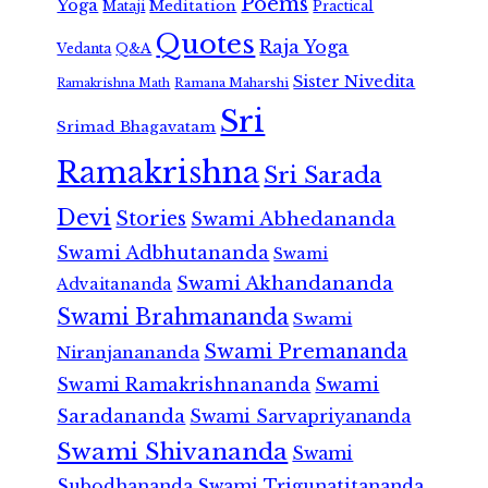
Poems
Yoga
Meditation
Mataji
Practical
Quotes
Raja Yoga
Vedanta
Q&A
Sister Nivedita
Ramana Maharshi
Ramakrishna Math
Sri
Srimad Bhagavatam
Ramakrishna
Sri Sarada
Devi
Stories
Swami Abhedananda
Swami Adbhutananda
Swami
Swami Akhandananda
Advaitananda
Swami Brahmananda
Swami
Swami Premananda
Niranjanananda
Swami Ramakrishnananda
Swami
Saradananda
Swami Sarvapriyananda
Swami Shivananda
Swami
Subodhananda
Swami Trigunatitananda