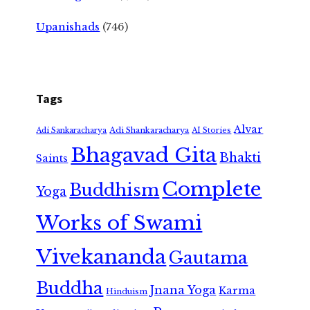
Upanishads
(746)
Tags
Alvar
Adi Shankaracharya
Adi Sankaracharya
AI Stories
Bhagavad Gita
Bhakti
Saints
Complete
Buddhism
Yoga
Works of Swami
Vivekananda
Gautama
Buddha
Jnana Yoga
Karma
Hinduism