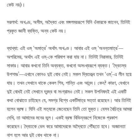
কেউ নয়)।
সরলার্থ: অখণ্ড, অসীম, অদ্বৈত এবং মঙ্গলময়রূপে যিনি ওঁকারকে জানেন, তিনিই
প্রকৃত জ্ঞানী ব্যক্তি, অন্য কেউ নয়।
ব্যাখ্যা: এই ওম্ ‘অমাত্র’ অর্থাৎ অখণ্ড। আবার এই ওম্ ‘অনন্তমাত্র’—
অপরিমেয়, অর্থাৎ এই ওম্‌-কে পরিমাপ করা যায় না। তিনিই নিরাকার, তিনিই
সাকার। আবার কখনো তিনি অব্যক্ত, কখনো অসংখ্যরূপে ব্যক্ত। ‘দ্বৈতস্য
উপশমঃ’—এখানে কোনও দুই বোধ নেই। সকল দ্বিতত্ত্ব তখন ‘ওম্‌’-এ লীন হয়ে
যায়। তখন সেখানে থাকে কেবল শিব, শান্তি এবং আনন্দ। কেন? কারণ, যেখানে
দুই বোধই নেই সেখানে দ্বন্দ্ব বা সংগ্রামও নেই। সকল উপনিষদই এই একটি
কথা বোঝাতে চাইছেন যে, সমগ্র বিশ্বে একটিমাত্র সত্তা রয়েছেন। আর তিনিই
হলেন ব্রহ্ম। যিনি এই সত্যকে জেনেছেন তিনি তো মুক্ত। যেসব বৈচিত্র আমরা
দেখি, তা আমাদের মনের ভুল। একই ব্রহ্ম বিভিন্নরূপে নিজেকে প্রকাশ
করেছেন। দ্বৈতকে ভেদ করে আমাদেরকে অদ্বৈতে পৌঁছতে হবে। অজ্ঞানতা
নাশ হলে আর দুই বোধ থাকে না।