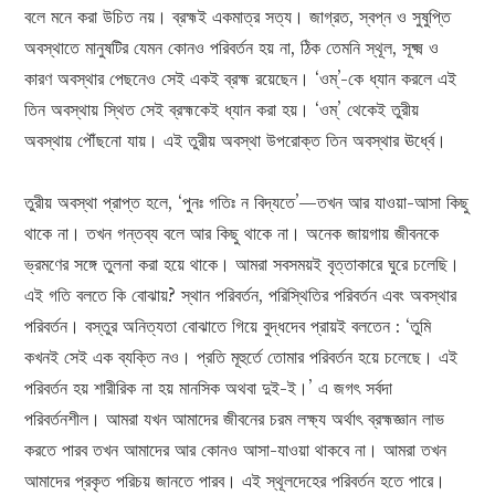
বলে মনে করা উচিত নয়। ব্রহ্মই একমাত্র সত্য। জাগ্রত, স্বপ্ন ও সুষুপ্তি
অবস্থাতে মানুষটির যেমন কোনও পরিবর্তন হয় না, ঠিক তেমনি স্থূল, সূক্ষ্ম ও
কারণ অবস্থার পেছনেও সেই একই ব্রহ্ম রয়েছেন। ‘ওম্‌’-কে ধ্যান করলে এই
তিন অবস্থায় স্থিত সেই ব্রহ্মকেই ধ্যান করা হয়। ‘ওম্‌’ থেকেই তুরীয়
অবস্থায় পৌঁছনো যায়। এই তুরীয় অবস্থা উপরোক্ত তিন অবস্থার ঊর্ধ্বে।
তুরীয় অবস্থা প্রাপ্ত হলে, ‘পুনঃ গতিঃ ন বিদ্যতে’—তখন আর যাওয়া-আসা কিছু
থাকে না। তখন গন্তব্য বলে আর কিছু থাকে না। অনেক জায়গায় জীবনকে
ভ্রমণের সঙ্গে তুলনা করা হয়ে থাকে। আমরা সবসময়ই বৃত্তাকারে ঘুরে চলেছি।
এই গতি বলতে কি বোঝায়? স্থান পরিবর্তন, পরিস্থিতির পরিবর্তন এবং অবস্থার
পরিবর্তন। বস্তুর অনিত্যতা বোঝাতে গিয়ে বুদ্ধদেব প্রায়ই বলতেন : ‘তুমি
কখনই সেই এক ব্যক্তি নও। প্রতি মূহুর্তে তোমার পরিবর্তন হয়ে চলেছে। এই
পরিবর্তন হয় শারীরিক না হয় মানসিক অথবা দুই-ই।’ এ জগৎ সর্বদা
পরিবর্তনশীল। আমরা যখন আমাদের জীবনের চরম লক্ষ্য অর্থাৎ ব্রহ্মজ্ঞান লাভ
করতে পারব তখন আমাদের আর কোনও আসা-যাওয়া থাকবে না। আমরা তখন
আমাদের প্রকৃত পরিচয় জানতে পারব। এই স্থূলদেহের পরিবর্তন হতে পারে।