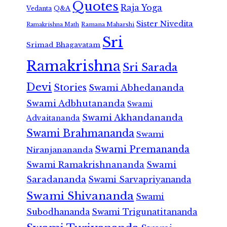
Quotes
Raja Yoga
Vedanta
Q&A
Sister Nivedita
Ramana Maharshi
Ramakrishna Math
Sri
Srimad Bhagavatam
Ramakrishna
Sri Sarada
Devi
Stories
Swami Abhedananda
Swami Adbhutananda
Swami
Swami Akhandananda
Advaitananda
Swami Brahmananda
Swami
Swami Premananda
Niranjanananda
Swami Ramakrishnananda
Swami
Saradananda
Swami Sarvapriyananda
Swami Shivananda
Swami
Subodhananda
Swami Trigunatitananda