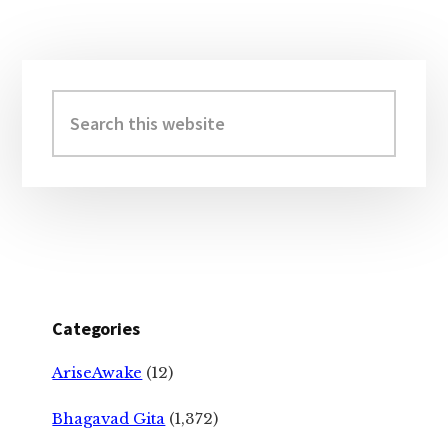
Primary
Sidebar
Search
this
website
Categories
AriseAwake
(12)
Bhagavad Gita
(1,372)