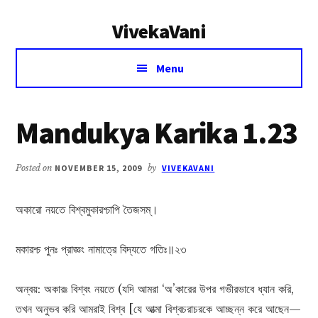
Additional
Skip
Skip
VivekaVani
to
to
menu
main
primary
Voice
content
sidebar
Menu
of
Vivekananda
Mandukya Karika 1.23
Posted on
NOVEMBER 15, 2009
by
VIVEKAVANI
অকারো নয়তে বিশ্বমুকারশ্চাপি তৈজসম্।
মকারশ্চ পুনঃ প্রাজ্ঞং নামাত্রে বিদ্যতে গতিঃ॥২৩
অন্বয়: অকারঃ বিশ্বং নয়তে (যদি আমরা ‘অ’কারের উপর গভীরভাবে ধ্যান করি,
তখন অনুভব করি আমরাই বিশ্ব [যে আত্মা বিশ্বচরাচরকে আচ্ছন্ন করে আছেন—