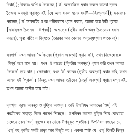
বিরাট]); উকারঃ অপি চ তৈজসম্‌ (‘উ’ অক্ষরটিকে ধ্যান করলে আমরা দ্রুত
তৈজস অবস্থা প্রাপ্ত হই [যে আত্মা সকল মনের সমষ্টি—হিরণ্যগর্ভ]); মকারঃ চ
প্রাজ্ঞম্‌ (‘ম’ অক্ষরটির উপর গভীরভাবে ধ্যান করলে, আমরা হয়ে উঠি প্রাজ্ঞ
[মায়াযুক্ত চৈতন্য—ঈশ্বর]); অমাত্রে (তুরীয় অর্থাৎ শুদ্ধ চৈতন্যের ধ্যান
করলে); পুনঃ গতিঃ ন বিদ্যতে (তারপর আর কোনও গন্তব্যস্থান থাকে না)।
সরলার্থ: যখন আমরা ‘অ’কারের (প্রথম অবস্থা) ধ্যান করি, তখন নিজেদেরকে
‘বিশ্ব’ বলে মনে হয়। যখন ‘উ’কারের (দ্বিতীয় অবস্থা) ধ্যান করি তখন আমরা
‘তৈজস’ হয়ে যাই। সেইভাবে, যখন ‘ম’-কারের (তৃতীয় অবস্থা) ধ্যান করি, তখন
আমরা হই ‘প্রাজ্ঞ’। কিন্তু যখন আমরা তুরীয়ের (চতুর্থ অবস্থা) ধ্যানে মগ্ন হই,
তখন আমরা অসীম হয়ে যাই।
ব্যাখ্যা: ব্রহ্ম অনন্ত ও বুদ্ধির অগম্য। তাই উপনিষদ আমাদের ‘ওম্‌’ এই
প্রতীকের সাহায্য নিতে পরামর্শ দিচ্ছেন। উপনিষদ অনেক যুক্তি দিয়ে বোঝাতে
চাচ্ছেন কেন ‘ওম্‌’ ব্রহ্মের সব থেকে উপযুক্ত প্রতীক। উপনিষদ বলছেন যে,
‘ওম্‌’ বহু ধ্বনির সমষ্টি ছাড়া আর কিছুই নয়। একথা স্পষ্ট যে ‘ওম্‌’ তিনটি ভিন্ন