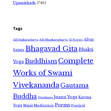
Upanishads
(746)
Tags
Alvar
Adi Shankaracharya
Adi Sankaracharya
AI Stories
Bhagavad Gita
Bhakti
Saints
Complete
Buddhism
Yoga
Works of Swami
Vivekananda
Gautama
Buddha
Jnana Yoga
Karma
Hinduism
Poems
Yoga
Meditation
Mataji
Practical