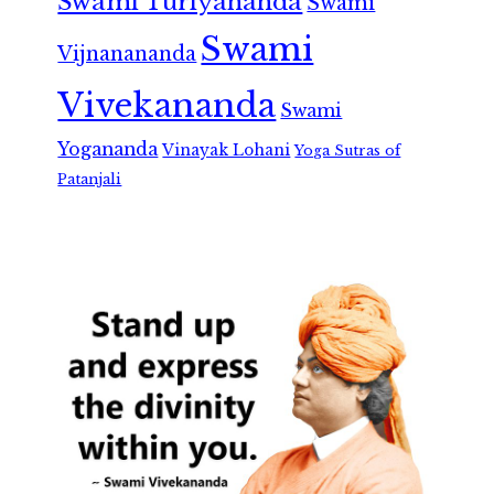
Swami Turiyananda
Swami
Swami
Vijnanananda
Vivekananda
Swami
Yogananda
Vinayak Lohani
Yoga Sutras of
Patanjali