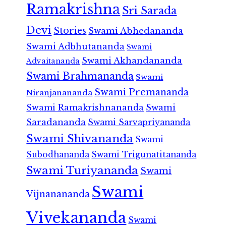
Ramakrishna
Sri Sarada
Devi
Stories
Swami Abhedananda
Swami Adbhutananda
Swami
Swami Akhandananda
Advaitananda
Swami Brahmananda
Swami
Swami Premananda
Niranjanananda
Swami Ramakrishnananda
Swami
Saradananda
Swami Sarvapriyananda
Swami Shivananda
Swami
Subodhananda
Swami Trigunatitananda
Swami Turiyananda
Swami
Swami
Vijnanananda
Vivekananda
Swami