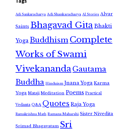
Tags
Alvar
Adi Shankaracharya
Adi Sankaracharya
AI Stories
Bhagavad Gita
Bhakti
Saints
Complete
Buddhism
Yoga
Works of Swami
Vivekananda
Gautama
Buddha
Jnana Yoga
Karma
Hinduism
Poems
Yoga
Meditation
Mataji
Practical
Quotes
Raja Yoga
Vedanta
Q&A
Sister Nivedita
Ramana Maharshi
Ramakrishna Math
Sri
Srimad Bhagavatam