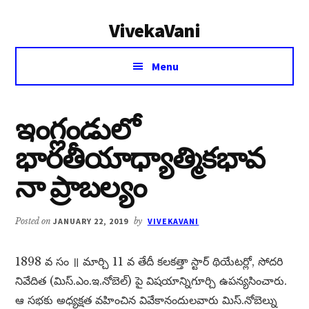
Additional
Skip
Skip
VivekaVani
to
to
menu
main
primary
Voice
content
sidebar
Menu
of
Vivekananda
ఇంగ్లండులో
భారతీయాధ్యాత్మికభావ
నా ప్రాబల్యం
Posted on
JANUARY 22, 2019
by
VIVEKAVANI
1898 వ సం ॥ మార్చి 11 వ తేదీ కలకత్తా స్టార్ థియేటర్లో, సోదరి
నివేదిత (మిస్.ఎం.ఇ.నోబెల్) పై విషయాన్నిగూర్చి ఉపన్యసించారు.
ఆ సభకు అధ్యక్షత వహించిన వివేకానందులవారు మిస్.నోబెల్ను