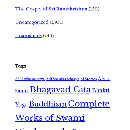
The Gospel of Sri Ramakrishna
(150)
Uncategorized
(1,951)
Upanishads
(746)
Tags
Alvar
Adi Shankaracharya
Adi Sankaracharya
AI Stories
Bhagavad Gita
Bhakti
Saints
Complete
Buddhism
Yoga
Works of Swami