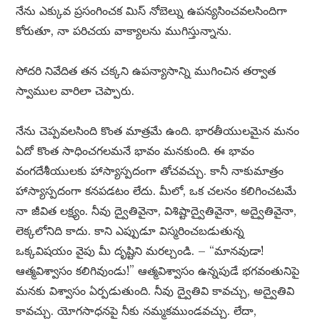
నేను ఎక్కువ ప్రసంగించక మిస్ నోబెల్ను ఉపన్యసించవలసిందిగా
కోరుతూ, నా పరిచయ వాక్యాలను ముగిస్తున్నాను.
సోదరి నివేదిత తన చక్కని ఉపన్యాసాన్ని ముగించిన తర్వాత
స్వాముల వారిలా చెప్పారు.
నేను చెప్పవలసింది కొంత మాత్రమే ఉంది. భారతీయులమైన మనం
ఏదో కొంత సాధించగలమనే భావం మనకుంది. ఈ భావం
వంగదేశీయులకు హాస్యాస్పదంగా తోచవచ్చు. కానీ నాకుమాత్రం
హాస్యాస్పదంగా కనపడటం లేదు. మీలో, ఒక చలనం కలిగించటమే
నా జీవిత లక్ష్యం. నీవు ద్వైతివైనా, విశిష్టాద్వైతివైనా, అద్వైతివైనా,
లెక్కలోనిది కాదు. కాని ఎప్పుడూ విస్మరించబడుతున్న
ఒక్కవిషయం వైపు మీ దృష్టిని మరల్చండి. – “మానవుడా!
ఆత్మవిశ్వాసం కలిగివుండు!” ఆత్మవిశ్వాసం ఉన్నపుడే భగవంతునిపై
మనకు విశ్వాసం ఏర్పడుతుంది. నీవు ద్వైతివి కావచ్చు, అద్వైతివి
కావచ్చు. యోగసాధనపై నీకు నమ్మకముండవచ్చు. లేదా,