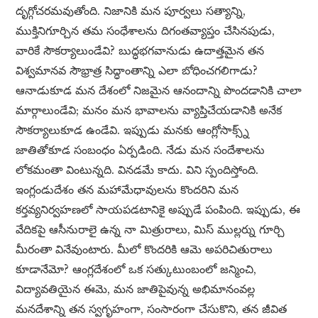
దృగ్గోచరమవుతోంది. నిజానికి మన పూర్వలు సత్యాన్ని,
ముక్తినిగూర్చిన తమ సంధేశాలను దిగంతవ్యాప్తం చేసినపుడు,
వారికే సౌకర్యాలుండేవి? బుద్ధభగవానుడు ఉదాత్తమైన తన
విశ్వమానవ సౌభ్రాత్ర సిద్ధాంతాన్ని ఎలా బోధించగలిగాడు?
ఆనాడుకూడ మన దేశంలో నిజమైన ఆనందాన్ని పొందడానికి చాలా
మార్గాలుండేవి; మనం మన భావాలను వ్యాప్తిచేయడానికి అనేక
సౌకర్యాలుకూడ ఉండేవి. ఇప్పుడు మనకు ఆంగ్లోసాక్స్న్
జాతితోకూడ సంబంధం ఏర్పడింది. నేడు మన సందేశాలను
లోకమంతా వింటున్నది. వినడమే కాదు. విని స్పందిస్తోంది.
ఇంగ్లండుదేశం తన మహామేధావులను కొందరిని మన
కర్తవ్యనిర్వహణలో సాయపడటానికై అప్పుడే పంపింది. ఇప్పుడు, ఈ
వేదికపై ఆసీనురాలై ఉన్న నా మిత్రురాలు, మిస్ ముల్లర్ను గూర్చి
మీరంతా వినేవుంటారు. మీలో కొందరికి ఆమె అపరిచితురాలు
కూడానేమో? ఆంగ్లదేశంలో ఒక సత్కుటుంబంలో జన్మించి,
విద్యావతియైన ఈమె, మన జాతిపైవున్న అభిమానంవల్ల
మనదేశాన్ని తన స్వగృహంగా, సంసారంగా చేసుకొని, తన జీవిత