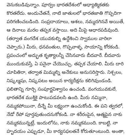
వెనుకబడివున్నాం. పూర్వం భారతదేశంలో ఆధ్యాత్మికతకు
కొరతలేదు. అందుచేతనే, నాటి జాతులలో భారతజాతి గొప్పదిగా
పరిగణించబడింది. సంప్రదాయాలు, ఆశలు, నమ్మదగినవే అయితే,
ఆ దినాలు మరల తప్పక వస్తాయి. అది మీపై ఆధారపడివుంది.
(తర్వాత వంగదేశ యువకుల్ని ఉద్దేశించి స్వాముల వారిలా
చెప్పారు.) మీరు, ధనవంతుల, గొప్పవాళ్ళ, సాయాన్ని కోరకండి.
ప్రపంచంలో అద్భుత కృత్యాలన్నీ చేసినవారు బీదవారే. బీదవారు
ముందుకువస్తే, ఏ పనైనా చేయొచ్చు. తప్పక చేయాలి. మీరు దారి
చూపితిరా, తర్వాత మిమ్మల్ని అనేకులు అనుసరిస్తారు. నిశ్చలం,
నిష్కల్మషం, నిష్కపటం అయిన కార్యదీక్షను కలిగివుండండి.
ఫలితాన్ని గూర్చి సంపూర్ణవిశ్వాసం ఉంచండి. వంగయువకులే,
భారతదేశ ముక్తికై పాటుపడవలసి ఉంది. మీరు నమ్మినా,
నమ్మకపోయినా, దీన్నే మీ లక్ష్యంగా ఉంచుకోండి. ఈ పని త్వరలో,
నేడో రేపో పూర్తవుతుందనుకోకండి. నా శరీరంపైన, ఆత్మపైన నాకు
నమ్మకమున్నట్లే, ఇందులోను, నాకు నమ్మకముంది. కాబట్టి, నా
హృదయం ఎప్పుడూ, మీ కార్యసఫలతనే కోరుతూంటుంది. అంతా,