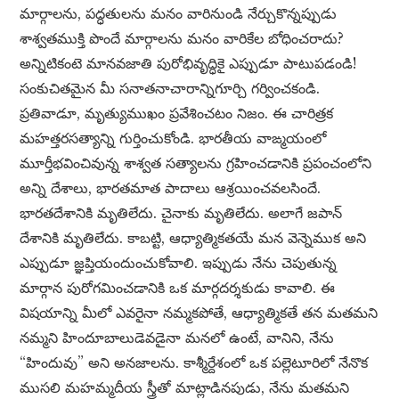
మార్గాలను, పద్ధతులను మనం వారినుండి నేర్చుకొన్నప్పుడు
శాశ్వతముక్తి పొందే మార్గాలను మనం వారికేల బోధించరాదు?
అన్నిటికంటె మానవజాతి పురోభివృద్ధికై ఎప్పుడూ పాటుపడండి!
సంకుచితమైన మీ సనాతనాచారాన్నిగూర్చి గర్వించకండి.
ప్రతివాడూ, మృత్యుముఖం ప్రవేశించటం నిజం. ఈ చారిత్రక
మహత్తరసత్యాన్ని గుర్తించుకోండి. భారతీయ వాఙ్మయంలో
మూర్తీభవించివున్న శాశ్వత సత్యాలను గ్రహించడానికి ప్రపంచంలోని
అన్ని దేశాలు, భారతమాత పాదాలు ఆశ్రయించవలసిందే.
భారతదేశానికి మృతిలేదు. చైనాకు మృతిలేదు. అలాగే జపాన్
దేశానికి మృతిలేదు. కాబట్టి, ఆధ్యాత్మికతయే మన వెన్నెముక అని
ఎప్పుడూ జ్ఞప్తియందుంచుకోవాలి. ఇప్పుడు నేను చెపుతున్న
మార్గాన పురోగమించడానికి ఒక మార్గదర్శకుడు కావాలి. ఈ
విషయాన్ని మీలో ఎవరైనా నమ్మకపోతే, ఆధ్యాత్మికతే తన మతమని
నమ్మని హిందూబాలుడెవడైనా మనలో ఉంటే, వానిని, నేను
“హిందువు” అని అనజాలను. కాశ్మీర్దేశంలో ఒక పల్లెటూరిలో నేనొక
ముసలి మహమ్మదీయ స్త్రీతో మాట్లాడినపుడు, నేను మతమని