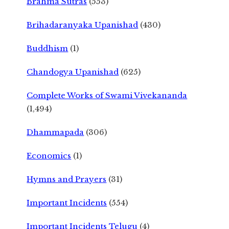
Brahma Sutras
(553)
Brihadaranyaka Upanishad
(430)
Buddhism
(1)
Chandogya Upanishad
(625)
Complete Works of Swami Vivekananda
(1,494)
Dhammapada
(306)
Economics
(1)
Hymns and Prayers
(31)
Important Incidents
(554)
Important Incidents Telugu
(4)