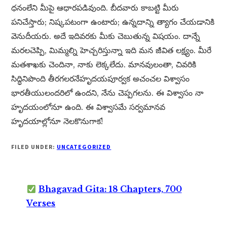
ధనంలేని మీపై ఆధారపడివుంది. బీదవారు కాబట్టి మీరు
పనిచేస్తారు; నిష్కపటంగా ఉంటారు; ఉన్నదాన్ని త్యాగం చేయడానికి
వెనుదీయరు. అదే ఇదివరకు మీకు చెబుతున్న విషయం. దాన్నే
మరలచెప్పి, మిమ్మల్ని హెచ్చరిస్తున్నా ఇది మన జీవిత లక్ష్యం. మీరే
మతశాఖకు చెందినా, నాకు లెక్కలేదు. మానవులంతా, చివరికి
సిద్ధినిపొంది తీరగలరనేహృదయపూర్వక అచంచల విశ్వాసం
భారతీయులందరిలో ఉందని, నేను చెప్పగలను. ఈ విశ్వాసం నా
హృదయంలోనూ ఉంది. ఈ విశ్వాసమే సర్వమానవ
హృదయాల్లోనూ నెలకొనుగాక!
FILED UNDER:
UNCATEGORIZED
Bhagavad Gita: 18 Chapters, 700
Verses