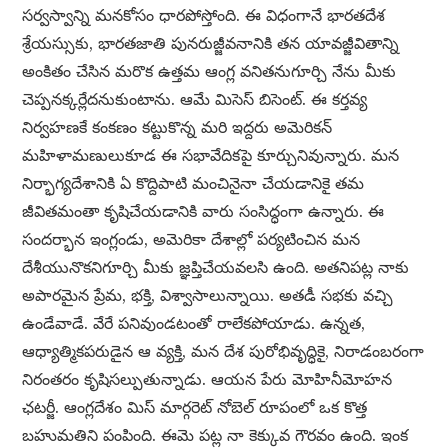
సర్వస్వాన్ని మనకోసం ధారపోస్తోంది. ఈ విధంగానే భారతదేశ
శ్రేయస్సుకు, భారతజాతి పునరుజ్జీవనానికి తన యావజ్జీవితాన్ని
అంకితం చేసిన మరొక ఉత్తమ ఆంగ్ల వనితనుగూర్చి నేను మీకు
చెప్పనక్కర్లేదనుకుంటాను. ఆమే మిసెస్ బిసెంట్. ఈ కర్తవ్య
నిర్వహణకే కంకణం కట్టుకొన్న మరి ఇద్దరు అమెరికన్
మహిళామణులుకూడ ఈ సభావేదికపై కూర్చునివున్నారు. మన
నిర్భాగ్యదేశానికి ఏ కొద్దిపాటి మంచినైనా చేయడానికై తమ
జీవితమంతా కృషిచేయడానికి వారు సంసిద్ధంగా ఉన్నారు. ఈ
సందర్భాన ఇంగ్లండు, అమెరికా దేశాల్లో పర్యటించిన మన
దేశీయునొకనిగూర్చి మీకు జ్ఞప్తిచేయవలసి ఉంది. అతనిపట్ల నాకు
అపారమైన ప్రేమ, భక్తి, విశ్వాసాలున్నాయి. అతడీ సభకు వచ్చి
ఉండేవాడే. వేరే పనివుండటంతో రాలేకపోయాడు. ఉన్నత,
ఆధ్యాత్మికపరుడైన ఆ వ్యక్తి, మన దేశ పురోభివృద్ధికై, నిరాడంబరంగా
నిరంతరం కృషిసల్పుతున్నాడు. ఆయన పేరు మోహినీమోహన
ఛటర్జీ. ఆంగ్లదేశం మిస్ మార్గరెట్ నోబెల్ రూపంలో ఒక కొత్త
బహుమతిని పంపింది. ఈమె పట్ల నా కెక్కువ గౌరవం ఉంది. ఇంక