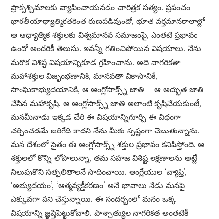
ప్రాక్పశ్చిమాలకు వ్యాపించాయనడం చారిత్రక సత్యం. ప్రపంచం
భారతీయాధ్యాత్మికతకెంత రుణపడివుందో, భూత వర్తమానకాలాల్లో
ఆ ఆధ్యాత్మిక శక్తులకు విశ్వమానవ సమాజంపై, ఎంతటి ప్రభావం
ఉందో అందరికీ తెలుసు. ఇవన్నీ గతించిపోయిన విషయాలు. నేను
మరొక విశిష్ట విషయాన్నికూడ గ్రహించాను. అది నాగరికతా
మహాశక్తుల విజృంభణానికి, మానవతా వికాసానికీ,
సాంఘికాభ్యుదయానికీ, ఆ ఆంగ్లోసాక్స్న్ జాతి – ఆ అద్భుత జాతి
చేసిన మహాకృషి. ఆ ఆంగ్లోసాక్స్న్ జాతి అలాంటి కృషిచేయకుంటే,
మనమీనాడు ఇక్కడ చేరి ఈ విషయాన్నిగూర్చి ఈ విధంగా
చర్చించడమే జరిగేది కాదని నేను మీకు స్పష్టంగా చెబుతున్నాను.
మన దేశంలో సైతం ఈ ఆంగ్లోసాక్స్న్ శక్తుల ప్రభావం కనిపిస్తోంది. ఆ
శక్తులలో కొన్ని లోపాలున్నా, తమ సహజ విశిష్ట లక్షణాలను అట్లే
నిలుపుకొని సత్ఫలితాలనే సాధించాయి. ఆంగ్లేయుల ‘వ్యాప్తి’,
‘అభ్యుదయం’, ‘ఆత్మవ్యక్తీకరణం’ అనే భావాలు నేడు మనపై
ఎక్కువగా పని చేస్తున్నాయి. ఈ సందర్భంలో మనం ఒక్క
విషయాన్ని జ్ఞప్తిపెట్టుకోవాలి. పాశ్చాత్యుల నాగరికత అంతటికీ