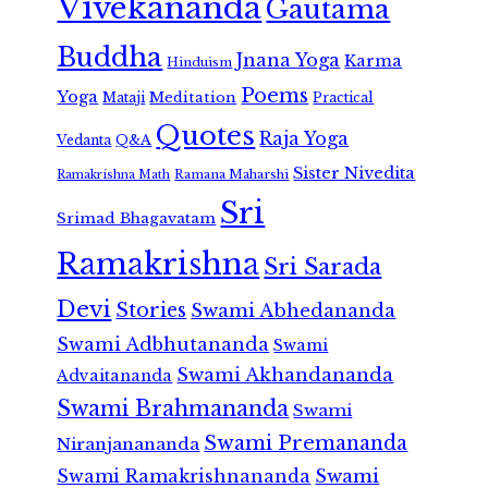
Vivekananda
Gautama
Buddha
Jnana Yoga
Karma
Hinduism
Poems
Yoga
Meditation
Mataji
Practical
Quotes
Raja Yoga
Vedanta
Q&A
Sister Nivedita
Ramana Maharshi
Ramakrishna Math
Sri
Srimad Bhagavatam
Ramakrishna
Sri Sarada
Devi
Stories
Swami Abhedananda
Swami Adbhutananda
Swami
Swami Akhandananda
Advaitananda
Swami Brahmananda
Swami
Swami Premananda
Niranjanananda
Swami Ramakrishnananda
Swami