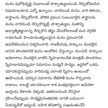
మనం పురోభివృద్ధి చెందాలంటే పాశ్చాత్యులనుండి నేర్చుకోవలసిన
విషయాలుకూడ ఎన్నో ఉన్నాయి. వారినుండి మనం, వారి కళలను,
శాస్త్రాలను నేర్చుకోవాలి. భౌతిక ప్రపంచ సంబంధాలైన శాస్త్రాలను
మనం వారినుండి నేర్చుకొన్నట్లే, పాశ్చాత్యులు మతాన్ని
ఆధ్యాత్మికజ్ఞానాన్ని నేర్చుకొని జీర్ణం చేసుకోవాలంటే మన దగ్గరికి
రావలసిందే. హిందూమతస్థులమైన మనం ప్రపంచానికి
ఉపదేశకులమని విశ్వసించాలి. రాజకీయపు హక్కులు మొదలైన
వానిని పొందటానికి మనం ఆందోళన చేస్తున్నాం. మంచిదే. హక్కులు
అధికారాలు మొదలైన వాటిని స్నేహభావంచేత మాత్రమే పొందగలం.
స్నేహభావమెప్పుడూ సమానుల మధ్యనే సాధ్యం. ఇద్దరిలో ఒకడు
యాచకుడైనప్పుడు వారిమధ్య ఎలాంటి స్నేహం ఉంటుందో
ఊహించండి. పరస్పర సహకారం లేకపోతే మనం గొప్పవారం
కాజాలం. కాబట్టి యాచకులుగా కాక మతప్రవక్తలుగా అమెరికా
ఇంగ్లండు దేశాలకు వెళ్ళండి. ఇతరులనుండి దేనినైనా
గ్రహించేటప్పుడు సాధ్యమైనంతవరకు దానికి బదులుగా
మీకున్నదేదో ఇవ్వండి. ఐహిక జీవితాన్ని సుఖవంతంచేసే