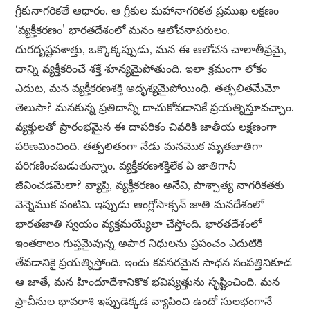
గ్రీకునాగరికతే ఆధారం. ఆ గ్రీకుల మహానాగరికత ప్రముఖ లక్షణం
‘వ్యక్తీకరణం’ భారతదేశంలో మనం ఆలోచనాపరులం.
దురదృష్టవశాత్తు, ఒక్కొక్కప్పుడు, మన ఈ ఆలోచన చాలాతీవ్రమై,
దాన్ని వ్యక్తీకరించే శక్తే శూన్యమైపోతుంది. ఇలా క్రమంగా లోకం
ఎదుట, మన వ్యక్తీకరణశక్తి అదృశ్యమైపోయింధి. తత్ఫలితమేమో
తెలుసా? మనకున్న ప్రతిదాన్నీ దాచుకోవడానికే ప్రయత్నిస్తూవచ్చాం.
వ్యక్తులతో ప్రారంభమైన ఈ దాపరికం చివరికి జాతీయ లక్షణంగా
పరిణమించింది. తత్ఫలితంగా నేడు మనమొక మృతజాతిగా
పరిగణించబడుతున్నాం. వ్యక్తీకరణశక్తిలేక ఏ జాతిగానీ
జీవించడమెలా? వ్యాప్తి, వ్యక్తీకరణం అనేవి, పాశ్చాత్య నాగరికతకు
వెన్నెముక వంటివి. ఇప్పుడు ఆంగ్లోసాక్సన్ జాతి మనదేశంలో
భారతజాతి స్వయం వ్యక్తమయ్యేలా చేస్తోంది. భారతదేశంలో
ఇంతకాలం గుప్తమైవున్న అపార నిధులను ప్రపంచం ఎదుటికి
తేవడానికై ప్రయత్నిస్తోంది. ఇందు కవసరమైన సాధన సంపత్తినికూడ
ఆ జాతే, మన హిందూదేశానికొక భవిష్యత్తును సృష్టించింది. మన
ప్రాచీనుల భావరాశి ఇప్పుడెక్కడ వ్యాపించి ఉందో సులభంగానే