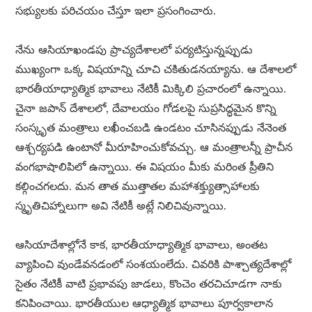
సభ్యులకు పరిచయం చేస్తూ ఇలా ప్రసంగించారు.
నేను ఆసియాఖండపు ప్రాచ్యదేశాలలో పర్యటిస్తున్నప్పుడు
ముఖ్యంగా ఒక్క విషయాన్ని చూచి చకితుడనయ్యాను. ఆ దేశాలలో
భారతీయాధ్యాత్మిక భావాలు నేటికీ మిక్కిలి ప్రచారంలో ఉన్నాయి.
చైనా జపాన్ దేశాలలో, దేవాలయం గోడలపై సుప్రసిద్ధమైన కొన్ని
సంస్కృత మంత్రాలు లఖీంచబడి ఉండటం చూసినప్పుడు నేనెంత
ఆశ్చర్యపడి ఉంటానో మీరూహించుకోవచ్చు. ఆ మంత్రాలన్నీ ప్రాచీన
వంగభాషాలిపిలో ఉన్నాయి. ఈ విషయం మీకు మరింత ప్రీతిని
కల్గించగలదు. మన తాత ముత్తాతల మహాశక్త్యుత్సాహాలకు
స్మృతిచిహ్నాలుగా అవి నేటికీ అట్లే నిలిచివున్నాయి.
ఆసియాదేశాల్లోనే కాక, భారతీయాధ్యాత్మిక భావాలు, అంతట
వ్యాపించి వుండేవనడంలో సంశయంలేదు. చివరికి పాశ్చాత్యదేశాల్లో
సైతం నేటికీ వాటి ప్రభావపు జాడలు, కొంచెం తరచిచూడగా నాకు
కనిపించాయి. భారతీయుల ఆధ్యాత్మిక భావాలు పూర్వకాలాన