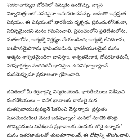
శంకరాచార్యుల బోధనలో నమ్మకం ఉండొచ్చు. వ్యాస
విశ్వామిత్రులలో ఎవరినైనా అనుసరించవచ్చు. అదంతా అప్రస్తుత
విషయం. ఈ విషయంలో భారతీయ దృక్పథం ప్రపంచంలోనికంతా,
విభిన్నమైందని మనం గమనించాలి. ప్రపంచంలోని ప్రతిదేశంలోను,
మతంలోను, ఆత్మశక్తి నిర్లక్ష్యం చేయబడింది; ఆత్మశక్తి లేనిదిగాను,
బలహీనమైదిగాను భావించబడింది. భారతీయులమైన మనం
ఆత్మను శాశ్వతమైందిగా భావిస్తాం. శాశ్వతమేకాక, దోషరహితమనీ,
పరిపూర్ణత్వం నందినదనీ భావిస్తాం. ఉపనిషద్వాక్యాలనే
మనమెప్పుడూ ప్రమాణంగా గ్రహించాలి.
జీవితంలో మీ కర్తవ్యాన్ని విస్మరించకండి. భారతీయులు విశేషించి
వంగదేశీయులు – విదేశ భావాలకు దాసులై మన
మతపుటాయువుపట్లనే పెకలించి వేస్తున్నారు. ప్రస్తుతం
మనమెందుకింత వెనుక బడివున్నాం? మనలో నూటికి తొంభై
తొమ్మిదిమంది విదేశభావ ప్రభావాలకు ఎందుకు లోనై ఉన్నారు?
మనం ఇతరజాతులతో తులతూగాలంటే, ఈ దోషాన్ని తొలగించాలి.