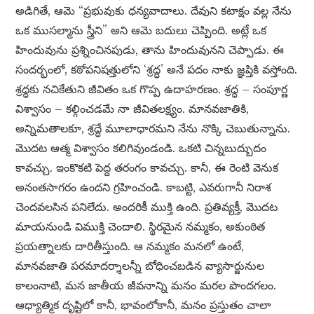
అడిగితే, ఆమె “ప్రభువుకు ధన్యవాదాలు. దేవుని కటాక్షం వల్ల నేను
ఒక ముసల్మాను స్త్రీని” అని ఆమె బదులు చెప్పింది. అట్లే ఒక
హిందువును ప్రశ్నించినపుడు, తాను హిందువునని చెప్పాడు. ఈ
సందర్భంలో, కఠోపనిషత్తులోని ‘శ్రద్ధ’ అనే పదం నాకు జ్ఞప్తికి వస్తోంది.
శ్రద్ధకు నచికేతుని జీవితం ఒక గొప్ప ఉదాహరణం. శ్రద్ధ – సంపూర్ణ
విశ్వాసం – కల్గించడమే నా జీవితలక్ష్యం. మానవజాతికి,
అన్నిమతాలకూ, శ్రద్ధే మూలాధారమని నేను నొక్కి చెబుతున్నాను.
మొదట ఆత్మ విశ్వాసం కలిగివుండండి. ఒకటి చిన్నబుద్బుదం
కావచ్చు. ఇంకొకటి పెద్ద తరంగం కావచ్చు. కానీ, ఈ రెంటి వెనుక
అనంతసాగరం ఉందని గ్రహించండి. కాబట్టి, ఎవరుగానీ నిరాశ
చెందవలసిన పనిలేదు. అందరికీ ముక్తి ఉంది. ప్రతివ్యక్తీ, మొదట
మాయనుండి విముక్తి చెందాలి. స్థిరమైన నమ్మకం, అకుంఠిత
ప్రయత్నాలకు దారితీస్తుంది. ఆ నమ్మకం మనలో ఉంటే,
మానవజాతి పరమాదర్శాలన్నీ బోధించబడిన వ్యాసార్జునుల
కాలంనాటి, మన జాతీయ జీవనాన్ని మనం మరల పొందగలం.
ఆధ్యాత్మిక దృష్టిలో కానీ, భావంలోకానీ, మనం ప్రస్తుతం చాలా