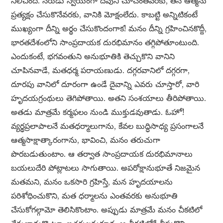
నిలిచింది. నరుడు స్వయంగా దేవుని చూచేంతవరకు, తన ఆత్మను
ప్రత్యక్షం చేసుకొనేవరకు, వానికి మోక్షంలేదు. కాబట్టి అన్నిటికంటే
ముఖ్యంగా దీన్ని అర్థం చేసుకొందంగాక! మనం దీన్ని గ్రహించినకొద్దీ,
భారతదేశంలోని సాంప్రదాయక దురభిమానం తగ్గిపోతూంటుంది.
ఎందుకంటే, భగవంతుని అనుభూతికి తెచ్చుకొని వానిని
చూపినవాడే, మతధర్మ పరాయణుడు. దగ్గరవానిలో దగ్గరగా,
దూరపు వానిలో దూరంగా ఉండే దైవాన్ని ఎవరు చూస్తారో, వారి
హృదయగ్రంథులు తెగిపోతాయి. అతని సంశయాలు తీరిపోతాయి.
అతడు మాత్రమే కర్మఫలం నుండి ముక్తుడవుతాడు. ఓహో!
వ్యర్థప్రలాపాలనే మతధర్మాలుగాను, కేవల బుద్ధిసాధ్య ప్రసంగాలనే
ఆత్మసాక్షాత్కారంగాను, భావించి, మనం తరుచుగా
పొరబడుతుంటాం. ఆ తర్వాత సాంప్రదాయక దురభిమానాలు
బయలుదేరి పోట్లాటలు సాగుతాయి. అపరోక్షానుభూతే నిజమైన
మతమని, మనం ఒకసారి గ్రహిస్తే, మన హృదయాలను
పరిశోధించుకొని, మత ధర్మాలను ఎంతవరకు అనుభూతి
చేసుకోగల్గామో తెలిసికొంటాం. అప్పుడు మాత్రమే మనం చీకటిలో