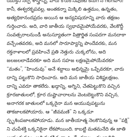
యుక్తిని నేర్పే శాస్త్రాన్నీ, వారు కోరుకొనివుంటే కనుగొన గలిగేవారే!
కానీ, ఈశ్వరకృపవల్ల, అంతకన్నా మిక్కిలి ఉత్తమం, ఉన్నతం,
అత్యధికానందప్రదం అయిన ఆ అన్యవిషయాన్ని వారు తక్షణం
గుర్తించారు. అది, వారి జాతీయ స్వభావమైపోయేవరకు, వేలకొద్దీ
సంవత్సరాలనుండీ అనుస్యూతంగా పిత్రార్జిత సంపదగా మనదాకా
వచ్చేంతవరకు, అది మనలో సారూప్యాన్ని పొందేవరకు, మన
రక్తనాళాలలో ప్రవహించే ప్రతి నెత్తురు చుక్కలోను, అది
జలజలలాడేవరకూ అది మన సహజ లక్షణమైపోయేవరకూ
“మతం”, “హిందువు” అనే శబ్దాలు అభిన్నమై ఒప్పేవరకూ, వారు
దాన్ని పట్టుకొని సాధించారు. అది మన జాతీయ విశిష్టలక్షణం.
దాన్ని ఎవరూ తాకలేరు. ఖడ్గాన్ని, అగ్నిని, చేతపెట్టుకొని వచ్చిన
క్రూరజాతులలో, క్రూర దుష్టాచారాలను వెంటబెట్టుకొని వచ్చిన,
అనాగరక జాతులలో ఒక్కరైనా మన ఆయువుపట్టును
తాకజాలకపోయారు. ఆ “జీవమణి” ని ఒక్కడూ
స్పృశింపజాలకపోయాడు. మన జాతీయాత్మ నెలకొనివున్న ఆ “పక్షి”
ని చంపేశక్తి ఒక్కనికైనా లేకపోయింది. కాబట్టి మతమనేది ఈ జాతి