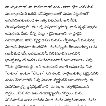
నా మిత్రులారా! నా సోదరులారా! మనం బాగా గ్రహించవలసిన
ముఖ్యాంశమిది ఒకటి. భవిష్యత్కాలంలో మనం పట్టుదలతో
అనుసరించవలసింది ఈ ఒక్క విషయమే అని మీకు
తెలుపుతున్నాను. ఈ ఒక్క విషయాన్నిగూర్చి నాకు దృఢవిశ్వాసం
అమరింది. మీరు దీన్ని చక్కగా గ్రహించాలని నా ప్రార్థన.
దివారాత్రాలు తాను వ్యర్థుడనని మననం చేస్తూవుండే మనిషివల్ల
ఎలాంటి శుభమూ కలుగబోదు. మనుష్యుడు రేయింబగళ్ళు తాను
దుఃఖీతుడననీ, అధముడననీ, పనికిమాలిన వాడినని
భావిస్తూవుంటే అతడు పనికిమాలినవాడే అయిపోతాడు. నీవు
“నేను ప్రయోజకుణ్ణి” అని అనుకుంటే అలాగే అవుతావు. నీవు
“నాహం” అంటూ “నేనుకా” నని తలచి, రాత్రింబవళ్ళు వ్యర్థుడనని
మనం చేయసాగితే, నీవు నిజంగా వ్యర్థుడవే అయిపోతావు. ఈ
మహాసత్యాన్ని జ్ఞప్తిపెట్టుకోవాలి. మనం, ఆ సర్వశక్తిమయుని
బిడ్డలం; మన మా అఖండదివ్యాగ్నిలోని రవ్వలం. మనం
పనికిమాలిన వారం కావడం ఎలా? మనం సర్వమయులం. మనం