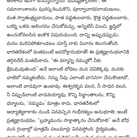
అంశాలు ఇవిగా కనిపిస్తున్నాయి. భవిష్యత్కాలంలో, ఈ
సమానాంశాలను పురస్కరించుకొని, పూర్వాచారపరాయణులు,
మత స్వాతంత్ర్యవాదులు, పాత పద్ధతులవారు, క్రొత్త పద్ధతులవారు,
ఒకర్ని ఒకరు ఆలింగనం చేసుకోవచ్చు. అన్నిటినీ మించి, జ్ఞప్తిలో
ఉంచుకోవలసిన ఇంకొక విషయముంది. దాన్ని అప్పుడప్పుడు,
మనం మరిచిపోతూండటం చూస్తే నాకు విచారం కలుగుతోంది.
భారతదేశంలో మతమంటే అపరోక్షానుభూతే! ఈ ప్రత్యక్షానుభవానికి
తగ్గినదేదీ మతమేకాదు. “ఈ ధర్మాన్ని నమ్ముకో! నీకు
క్షేమమవుతుంది” అనే ఇలాంటి బోధలు మన చెవికెక్కవు. మనకు
వాటిలో నమ్మకంలేదు. నిన్ను నీవు ఎలాంటి వానినిగా చేసుకొంటావో,
అలాంటి వాడవుగా ఉంటావు. ఈశ్వరకృప వలన, నీ సాధన వలన,
నీ విప్పుడిలాంటి వాడవయ్యావు. కొన్ని సిద్ధాంతాలను, కొన్ని
ధర్మాలను, ‘నమ్మడం’ మాత్రం కాదు. భారతదేశంలో
ఆధ్యాత్మికాకాశం నుండి వినవచ్చిన గంభీరశబ్దం అనుభూతి; అంటే
ప్రత్యక్షానుభవం. “బ్రహ్మమును సాక్షాత్కారం చేసుకోవాలి” అనే బోధ
మన గ్రంథాల్లో మాత్రమే పలుమార్లు వినవస్తోంది. ధైర్యవంతం,