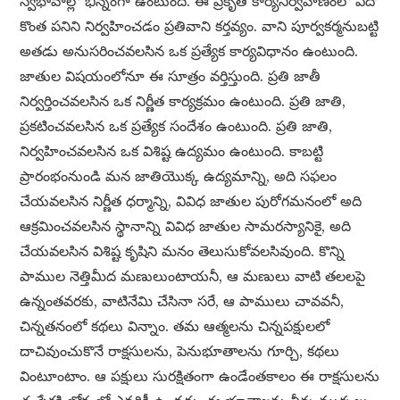
స్వభావాల్లో భిన్నంగా ఉంటుంది. ఈ ప్రకృతి కార్యనిర్వహణంలో ఏదో
కొంత పనిని నిర్వహించడం ప్రతివాని కర్తవ్యం. వాని పూర్వకర్మనుబట్టి
అతడు అనుసరించవలసిన ఒక ప్రత్యేక కార్యవిధానం ఉంటుంది.
జాతుల విషయంలోనూ ఈ సూత్రం వర్తిస్తుంది. ప్రతి జాతీ
నిర్వర్తించవలసిన ఒక నిర్ణీత కార్యక్రమం ఉంటుంది. ప్రతి జాతి,
ప్రకటించవలసిన ఒక ప్రత్యేక సందేశం ఉంటుంది. ప్రతి జాతి,
నిర్వహించవలసిన ఒక విశిష్ట ఉద్యమం ఉంటుంది. కాబట్టి
ప్రారంభంనుండి మన జాతియొక్క ఉద్యమాన్ని, అది సఫలం
చేయవలసిన నిర్ణీత ధర్మాన్ని, వివిధ జాతుల పురోగమనంలో అది
ఆక్రమించవలసిన స్థానాన్ని వివిధ జాతుల సామరస్యానికై, అది
చేయవలసిన విశిష్ట కృషిని మనం తెలుసుకోవలసివుంది. కొన్ని
పాముల నెత్తిమీద మణులుంటాయనీ, ఆ మణులు వాటి తలలపై
ఉన్నంతవరకు, వాటినేమి చేసినా సరే, ఆ పాములు చావవనీ,
చిన్నతనంలో కథలు విన్నాం. తమ ఆత్మలను చిన్నపక్షులలో
దాచివుంచుకొనే రాక్షసులను, పెనుభూతాలను గూర్చి, కథలు
వింటూంటాం. ఆ పక్షులు సురక్షితంగా ఉండేంతకాలం ఈ రాక్షసులను