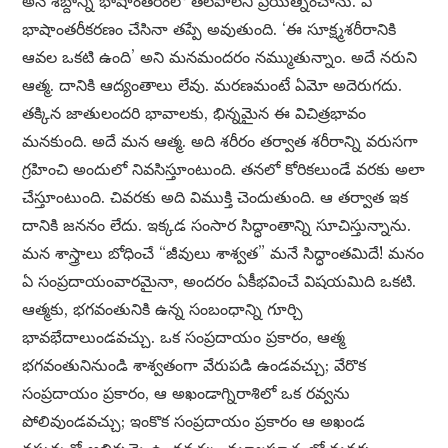
అనే శబ్దాన్ని భాషాంతరంలో తెలపాలని ప్రయత్నించాను. ఏ
భాషాంతరీకరణం చేసినా తప్పే అవుతుంది. ‘ఈ సూక్ష్మశరీరానికి
ఆవల ఒకటి ఉంది’ అని మనమందరం నమ్ముతున్నాం. అదే నరుని
ఆత్మ. దానికి ఆద్యంతాలు లేవు. మరణమంటే ఏమో అదెరుగదు.
తక్కిన జాతులందరి భావాలకు, భిన్నమైన ఈ విచిత్రభావం
మనకుంది. అదే మన ఆత్మ. అది శరీరం తర్వాత శరీరాన్ని వరుసగా
గ్రహించి అందులో నివసిస్తూంటుంది. తనలో కోరికలుండే వరకు అలా
చేస్తూంటుంది. చివరకు అది విముక్తి చెందుతుంది. ఆ తర్వాత ఇక
దానికి జననం లేదు. ఇక్కడ సంసార సిద్ధాంతాన్ని సూచిస్తున్నాను.
మన శాస్త్రాలు బోధించే “జీవులు శాశ్వత” మనే సిద్ధాంతమిదే! మనం
ఏ సంప్రదాయంవారమైనా, అందరం ఏకీభవించే విషయమిది ఒకటి.
ఆత్మకు, భగవంతునికి ఉన్న సంబంధాన్ని గూర్చి
భావభేదాలుండవచ్చు. ఒక సంప్రదాయం ప్రకారం, ఆత్మ
భగవంతునినుండి శాశ్వతంగా వేరుపడి ఉండవచ్చు; వేరొక
సంప్రదాయం ప్రకారం, ఆ అఖండాగ్నిరాశిలో ఒక రవ్వను
పోలివుండవచ్చు; ఇంకొక సంప్రదాయం ప్రకారం ఆ అఖండ