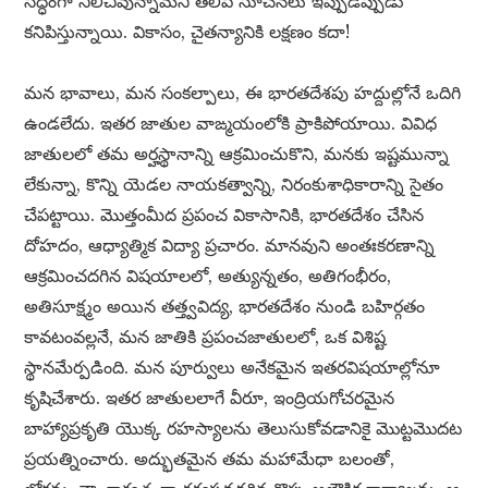
సిద్ధంగా నిలిచివున్నామనీ తెలిపే సూచనలు ఇప్పుడిప్పుడు
కనిపిస్తున్నాయి. వికాసం, చైతన్యానికి లక్షణం కదా!
మన భావాలు, మన సంకల్పాలు, ఈ భారతదేశపు హద్దుల్లోనే ఒదిగి
ఉండలేదు. ఇతర జాతుల వాఙ్మయంలోకి ప్రాకిపోయాయి. వివిధ
జాతులలో తమ అర్హస్థానాన్ని ఆక్రమించుకొని, మనకు ఇష్టమున్నా
లేకున్నా, కొన్ని యెడల నాయకత్వాన్ని, నిరంకుశాధికారాన్ని సైతం
చేపట్టాయి. మొత్తంమీద ప్రపంచ వికాసానికి, భారతదేశం చేసిన
దోహదం, ఆధ్యాత్మిక విద్యా ప్రచారం. మానవుని అంతఃకరణాన్ని
ఆక్రమించదగిన విషయాలలో, అత్యున్నతం, అతిగంభీరం,
అతిసూక్ష్మం అయిన తత్త్వవిద్య, భారతదేశం నుండి బహిర్గతం
కావటంవల్లనే, మన జాతికి ప్రపంచజాతులలో, ఒక విశిష్ట
స్థానమేర్పడింది. మన పూర్వులు అనేకమైన ఇతరవిషయాల్లోనూ
కృషిచేశారు. ఇతర జాతులలాగే వీరూ, ఇంద్రియగోచరమైన
బాహ్యాప్రకృతి యొక్క రహస్యాలను తెలుసుకోవడానికై మొట్టమొదట
ప్రయత్నించారు. అద్భుతమైన తమ మహామేధా బలంతో,