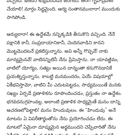
వచ్చింది. ఇంటిని శుభ్రపరచడం జరిగింది. తిరిగి గృహప్రవేశం
చేయాలి! మార్గం సిద్ధమైంది. ఆర్య సంతానములారా! ముందుకు
సాగిపోండి.
ఆర్యులారా! ఈ ఉద్దేశమే నన్నిక్కడికి తీసుకొని వచ్చింది. నేనే
పక్షానికి కానీ, సంప్రదాయానికానీ, చెందినవాడిని కానని
మొట్టమొదటనే ప్రకటిస్తున్నాను. అవి అన్నీ గొప్పవే! నాకు
మాన్యమైనవే! వాటినన్నిటినీ నేను ప్రేమిస్తాను. నా యావజ్జీవం,
వాటిలో యోగ్యం, సత్యం అయిన దాన్నంతా కనుగొనడానికే
ప్రయత్నిస్తున్నాను. కాబట్టి మనమందరం, ఏయే విషయాల్లో
ఏకీభవిస్తామో, వాటిని మీ ఎదుటపెట్టడం, సాధ్యమయితే మనకు
సఖ్యం ఏర్పడే ప్రణాళికను రూపొందించడం, ప్రస్తుతం నా ఉద్దేశం.
భగవదనుగ్రహంవల్ల, అలాంటి ప్రణాళిక సాధ్యమైతే మనం దాన్ని
ఆచరణలోపెట్టాలి! మనం హిందువులం. ఈ “హిందువు” అనే
మాటను ఏ విపరీతార్థంతోను నేను ప్రయోగించడం లేదు. ఈ
మాటలో ఏమైనా దూష్యమైన అర్థముందని చెప్పేవారితో నేను