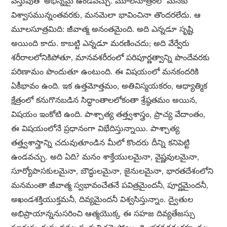
వస్తువుతో అభిన్నమై ఉండవచ్చు. మూలసూత్రంలో మనకు
విశ్వాసమున్నంతవరకు, మనమెలా భావించినా తొందరలేదు. ఆ
మూలసూత్రమిది: జీవాత్మ అనంతమైంది. అది ఎన్నడూ సృష్టి
అయింది కాదు. కాబట్టి ఎన్నడూ మరణించదు; అది వేర్వేరు
శరీరాలలోనికిపోతూ, మానవశరీరంలో పరిపూర్ణత్వాన్ని పొందేవరకు
పరిణామం పొందుతూ ఉంటుంది. ఈ విషయంలో మనకందరికి
ఏకీభావం ఉంది. ఇక ఉత్తమోత్తమం, అతివిస్మయకరం, ఆధ్యాత్మిక
క్షేత్రంలో కనుగొనబడిన సిద్ధాంతాలలోకంతా శ్రేష్ఠతమం అయిన,
విషయం ఇంకోటి ఉంది. పాశ్చాత్య తత్త్వశాస్త్రం, ప్రాచ్య వేదాంతం,
ఈ విషయంలోనే ప్రధానంగా విభేదిస్తున్నాయి. పాశ్చాత్య
తత్త్వశాస్త్రాన్ని చదువుతూండిన మీలో కొందరు దీన్ని కనిపెట్టి
ఉండవచ్చు. అది ఏది? మనం శాక్తేయులమైనా, వైష్ణవులమైనా,
సూర్యోపాసకులమైనా, బౌద్ధులమైనా, జైనులమైనా, భారతదేశంలోని
మనమంతా జీవాత్మ స్వభావంచేతనే పవిత్రమైందనీ, పూర్ణమైందనీ,
అఖండశక్తియుక్తమనీ, దివ్యమైందనీ విశ్వసిస్తున్నాం. ద్వైతుల
అభిప్రాయాన్ననుసరించి ఆత్మయొక్క ఈ సహజ దివ్యతేజస్సు