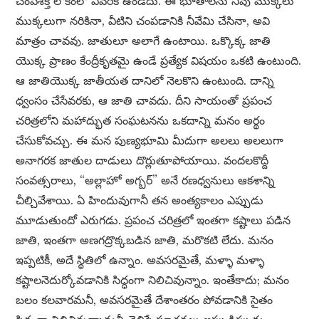
చంపేశక్తి లోకంలో ఎవరికీ ఉండదు. ఈ భూతాలను నీవు ముక్కలు
ముక్కలుగా నరికినా, వీటిని చంపడానికి నీవేమి చేసినా, అవి
మాత్రం చావవు. జాతులూ అలాగే ఉంటాయి. ఒక్కొక్క జాతి
యొక్క ప్రాణం కేంద్రీకృతమై ఉండే ప్రత్యేక విషయం ఒకటి ఉంటుంది.
ఆ జాతియొక్క జాతీయత దానిలో నెలకొని ఉంటుంది. దాన్ని
ధ్వంసం చేసేవరకు, ఆ జాతి చావదు. దీని సాయంతో ప్రపంచ
చరిత్రలోని మహాద్భుత సంఘటనను ఒకదాన్ని మనం అర్థం
చేసుకోవచ్చు. ఈ మన పుణ్యభూమి మీదుగా అలలు అలలుగా
అనాగరక జాతుల దాడులు దొర్లుతూపోయాయి. వందలకొద్దీ
సంవత్సరాలు, “అల్లాహో అగ్బర్” అనే రణధ్వనులు ఆకశాన్ని
చీల్చివేశాయి. ఏ హిందువుగానీ తన అంత్యకాలం ఎప్పుడు
మూడుతుందో ఎరుగడు. ప్రపంచ చరిత్రలో ఇంతగా కష్టాలు పడిన
జాతి, ఇంతగా అణగద్రొక్కబడిన జాతి, మరొకటి లేదు. మనం
ఇప్పటికీ, అదే స్థితిలో ఉన్నాం. అవసరమైతే, మళ్ళా మళ్ళా
కష్టాలనెదుర్కోవడానికి సిద్ధంగా నిలిచివున్నాం. ఇంతేకాదు; మనం
బలం కలవారమనీ, అవసరమైతే దేశాంతరం పోవడానికి సైతం