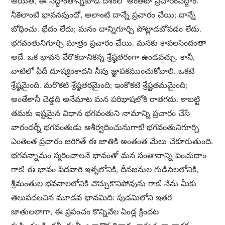
అయితే, ఈ సిద్ధాంతాన్నికూడ దేశంలో అంతటా ప్రచారంచేద్దాం.
నీకెలాంటి భావనవుందో, అలాంటి దాన్నే ప్రచారం చేయి; దాన్నే
బోధించు. భేదం లేదు; మనం దాన్నిగూర్చి పోట్లాడబోవడం లేదు.
భగవంతునిగూర్చి మాత్రం ప్రచారం చేయి. మనకు కావలసిందంతా
అదే. ఒక భావన వేరొకదానికన్న శ్రేష్ఠతరంగా ఉండవచ్చు. కానీ,
వాటిలో ఏదీ దూష్యంకాదని నీవు జ్ఞాపకముంచుకోవాలి. ఒకటి
శ్రేష్ఠమైంది. మరొకటి శ్రేష్ఠతరమైంది; ఇంకొకటి శ్రేష్టతమమైంది;
అంతేకానీ చెడ్డది అనేమాట మన పరిభాషలోకి రాతగదు. కాబట్టి
తమకు ఇష్టమైన విధాన భగవంతుని నామాన్ని ప్రచారం చేసే
వారందర్నీ భగవంతుడు ఆశీర్వదించునుగాక! భగవంతునిగూర్చి
ఎంతెంత ప్రచారం జరిగితే ఈ జాతికి అంతంత మేలు చేకూరుతుంది.
భగవన్నామం స్మరించాలనే భావంతో మన సంతానాన్ని పెంచుదాం
గాక! ఈ భావం పేదవారి ఇళ్ళలోనికి, దీనజనుల గుడిసెలలోనికి,
శ్రీమంతుల భవనాలలోనికి చొచ్చుకొనిపోవును గాక! నేను మీకు
తెలుపదలచిన మూడవ భావమిది: పుడమిలోని ఇతర
జాతులలాగా, ఈ ప్రపంచం కొన్నివేల ఏండ్ల క్రిందట