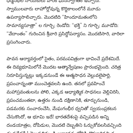
ధర్మసభల నాయకులు వారికి ఘనస్వాగతం ఇచ్చారు.
స్వాములవారు లాహోర్లోవున్న కొద్దికాలంలోనే మూడు
ఉపన్యాసాలిచ్చారు. మొదటిది “హిందూమతంలోని
సామాన్యసూత్రా” ల గూర్చి; రెండోది: “భక్తి” ని గూర్చి; మూడోది:
“వేదాంతం” గురించిన శ్రీవారి ప్రసిద్దోపన్యాసం. మొదటిసారి, వారిలా
ప్రసంగించారు.
పావన ఆర్యావర్తంలో సైతం, పరమపవిత్రంగా భావించే ప్రదేశమిదే.
ఈ దివ్యభూమిలోనే మొదట ఆత్మాన్వేషణం ప్రారంభమైంది. చరిత్ర
నిరూపిస్తున్నట్లు ఇక్కడనుండే ఈ ఆత్మసాధన వెల్లువలైపొర్లి,
ప్రపంచాన్నంతా ముంచెత్తవలసి ఉంది. తనలో ప్రవహించే
మహాస్రవంతులను పోలి, ఎక్కడ ఆధ్యాత్మిక సాధనలు వెల్లివిరిసి,
ప్రపంచమంతటా, ఉత్తరం నుండి దక్షిణానికి, తూర్పునుండి,
పడమరకు సంచారంచేసి, మేఘగంభీర ధ్వనితో స్వయంప్రకటన
చేసుకొందో, ఆ భూమి ఇదే! భారతదేశంపై వచ్చిపడిన అన్ని
దండయాత్రల, దోపిడుల, మొదటి దెబ్బతిని ఓర్చుకోవలసివచ్చింది