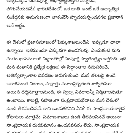
అక్కడక్కడ చెదరివున్న, ఆధ్యాత్మికశక్తుల నన్నిటినీ,
పోగుచేయడమే! భారతదేశంలో, ఒక జాతి అంటే ఒకే ఆధ్యాత్మిక
సంకీర్తనకు అనుగుణంగా తాళంవేసే హృదయస్పందనగల ప్రజారాశి
అనే అర్థం.
ఈ దేశంలో ప్రజాసమాజంలో పెక్కుశాఖలుండేవి. ఇప్పుడూ చాలా
ఉన్నాయి. ఇకముందూ ఎక్కువగా ఉండగలవు. ఎందుకంటే మన
మతం భావమూలక సిద్ధాంతాల్లో సంపూర్ణ స్వాతంత్ర్యం ఇస్తోంది. ఇది
మన మతానికి ప్రత్యేక లక్షణం! ఈ సిద్ధాంతాల ననుసరించే,
అతిస్వల్పాంశాల వివరణం జరుగుతుంది. మన తలలపై ఉండే
ఆకాశమంత విశాలం, సాక్షాత్తు మూలప్రకృతంత శాశ్వతమూ
అయిన ధర్మసూత్రాలనుండి, ఈ స్వల్ప వివరాలన్నీ నిర్మితాలవుతూ
ఉంటాయి. కాబట్టి, సహజంగా సంప్రదాయభేదాలు మన దేశంలో
ఉండి తీరవలసినవే. కాని ఉండతగనివి ఏవి? ఈ సాంప్రదాయకాలైన
కోట్లాటలు మాత్రమే! సమాజశాఖలు ఉండి తీరవలసినవే అయినా,
సాంప్రదాయక దురభిమానం ఉండనవసరం లేదు. సాంప్రదాయక