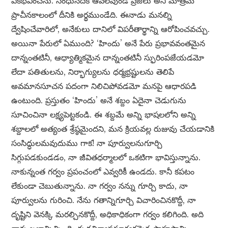
ఏకీభవించను. సింధునదికి ఆవలవుండే ప్రజలు అని మాత్రమే
ప్రాచీనకాలంలో దీనికి అర్థముండేది. ఈనాడు మనల్ని
ద్వేషించేవారిలో, అనేకులు దానిలో విపరీతార్థాన్ని ఆరోపించవచ్చు.
అయినా పేరులో ఏముంది? ‘హిందు’ అనే పేరు ప్రభావవంతమైన
దాన్నంతటినీ, ఆధ్యాత్మికమైన దాన్నంతటినీ స్ఫురింపజేయడమో
లేదా పతితులను, నిర్భాగ్యులను ధర్మభ్రష్టులను తెలిపే
అవమానసూచన పదంగా నిలిచిపోవడమో మనపై ఆధారపడి
ఉంటుంది. ప్రస్తుతం ‘హిందు’ అనే శబ్దం ఏదైనా చెడుగును
సూచించినా లక్ష్యపెట్టకండి. ఈ శబ్దమే అన్ని భాషలలోని అన్ని
శబ్దాలలో అత్యంత శ్రేష్ఠమైందని, మన క్రియవల్ల రుజువు చేయడానికి
సంసిద్ధులమవుదుము గాక! నా పూర్వులనుగూర్చి
సిగ్గుపడకుండడం, నా జీవితధర్మాలలో ఒకటిగా భావిస్తున్నాను.
నాకున్నంత గర్వం ప్రపంచంలో ఎవ్వరికీ ఉండదు. కానీ కపటం
లేకుండా చెబుతున్నాను. నా గర్వం నన్ను గూర్చి కాదు, నా
పూర్వులను గురించి. నేను గతాన్నిగూర్చి విచారించినకొద్దీ, నా
దృష్టిని వెనక్కి మరల్చినకొద్దీ, అధికాధికంగా గర్వం కలిగింది. అది