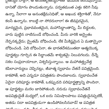
చైతన్యం సాక్షిగా, ఆ అనంతచైతన్యరాశితో ఇదివరకే కలసివున్నాను.
దానితో యోగం పొందుతున్నాను. పర్వతమంత ఎత్తు కలిగి నీవు
ఉన్నా, నీలాగా ఆ అనంతక్షేమనిధితో, ఆ అఖండ శక్తిరాశితో, నేనూ
కలసే ఉన్నాను. కాబట్టి నా సోదరులారా! ఈ జీవప్రదమైన,
మాన్యమైన, ప్రభావవంతమైన, మహాసిద్ధాంతాన్ని, మీ బిడ్డలకు,
వారు పుట్టిన నాటినుండే బోధించండి. మీరు వారికి అద్వైతం
నేర్పనక్కర్లేదు; ద్వైతమే బోధించండి; లేక మీకిష్టమైన ఏ మతాన్నైనా
బోధించండి. ఏది బోధించినా, ఈ భారతదేశమంతటా ఆత్మయొక్క
పూర్ణత్వం గూర్చిన ఈ సిద్ధాంతమే శాశ్వతమై నిలువగలదు. దీన్నే
సకల సంప్రదాయాలూ, విశ్వసిస్తున్నాయి. ఆ మహాతత్త్వవేత్త
కపిలాచార్యులు చెప్పినట్లు, జీవాత్మ స్వభావం చేతనే పవిత్రమైంది.
కాకపోతే, అది ఎన్నడూ పవిత్రతను పొందజాలదు. స్వభావంచేత
ఏదైనా పరిపూర్ణం కాకపోతే, ఒకప్పుడది పరిపూర్ణత్త్వాన్ని పొందినా,
ఆ పూర్ణత్వం మరల జారిపోతుంది. నరుడు స్వభావంచేతనే
అపవిత్రుడైతే మధ్యలో, ఒక ఐదు నిమిషాలపాటు పవిత్రుడైనప్పటికీ,
అతడు సదా అపవిత్రుడుగా ఉండిపోవలసినవాడే! ఆ పవిత్రత