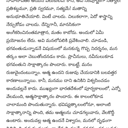
సాహసోపేతం అయిన పలుకులివి! కానీ, అవి సంపూర్ణంగా సత్యాలే!
ప్రతిశబ్దమూ, ప్రతి స్వరమూ, సత్యమే! మతాన్ని
అనుభూతిచేయాలి. వింటే చాలదు. చిలుకలాగా, ఏదో శాస్త్రాన్ని
నేర్చుకోడం చాలదు. దేన్నిగానీ, మానసికంగా
అంగీకరించినంతమాత్రాన, మతం కాబోదు. అందులో ఏమీ
ప్రయోజనం లేదు. అవి మనలోపలికి ప్రవేశించాలి. చూడండి,
భగవంతుడున్నాడనే విషయంలో మనకున్న గొప్ప నిదర్శనం, మన
తర్కం అలా చెబుతోందనడం కాదు. ప్రాచీనులు, నవీనులుకూడ
భగవంతుని సాక్షాత్కారం పొందారు. కాబట్టే, మనం
రుజువైందంటున్నాం. ఆత్మ ఉందని రుజువు చేయడానికి బలవత్తర
కారణాలున్నాయి. కానీ, మనము దాని ఉనికిని విశ్వసించడం
అందువల్లనే కాదు. ముఖ్యంగా భారతదేశంలో పూర్వకాలంలో, ఎన్నో
వేలమంది, ఆత్మసాక్షాత్కారం పొందారు. ఈ కాలంలోకూడ
చాలామంది పొందుతున్నారు. భవిష్యత్కాలంలోనూ, అలాంటి
సాక్షాత్కారాన్ని పొంది, తమ ఆత్మలను చూడగల్గువారు, వేలకొద్దీ
ఉంటారు. అందువల్ల ఆత్మ ఉందనే విశ్వాసం, మనలో దృఢంగా