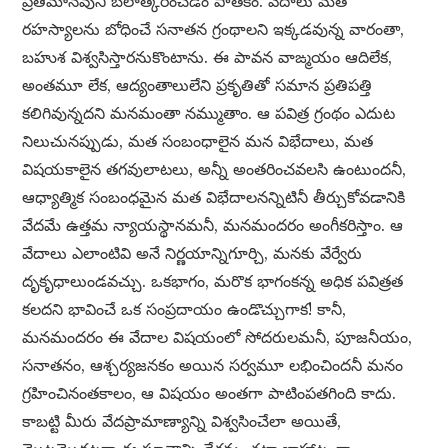
ప్రతిమానవుని బలాత్కరించడం పాతకం. వేదాలు మత
రహస్యాలను బోధించే సనాతన గ్రంథాలని ఇక్కడవున్న వారంతా,
బహుశ విశ్వసిస్తారనుకొంటాను. ఈ పావన వాఙ్మయం ఆదిలేక,
అంతమూ లేక, ఆద్యంతాలులేని ప్రకృతితో సమాన ప్రతిపత్తి
కలిగివున్నదని మనమంతా నమ్ముతాం. ఆ పవిత్ర గ్రంథం ఎదుట
నిలుచునప్పుడు, మత సంబంధాలైన మన విభేదాలు, మత
విషయకాలైన తగవులాటలు, అన్నీ అంతరించవలసి ఉంటుందనీ,
ఆధ్యాత్మిక సంబంధమైన మత విభేదాలనన్నిటినీ తీర్చుకోవడానికి
వేదమే ఉత్తమ న్యాయస్థానమనీ, మనమందరం అంగీకరిస్తాం. ఆ
వేదాలు ఎలాంటివి అనే నిర్ణయాన్నిగూర్చి, మనకు వేర్వేరు
దృకృధాలుండవచ్చు. ఒకభాగం, మరొక భాగంకన్న అధిక పవిత్రత
కలదని భావించే ఒక సంప్రదాయం ఉండొచ్చుగాక! కానీ,
మనమందరం ఈ వేదాల విషయంలో సోదరులమనీ, పూజనీయం,
సనాతనం, ఆశ్చర్యజనకం అయిన సర్వమూ లభించిందనీ మనం
గ్రహించినంతకాలం, ఆ విషయం అంతగా పాటింపతగింది కాదు.
కాబట్టి మీరు వేదప్రామాణ్యాన్ని విశ్వసించేలా అయితే,