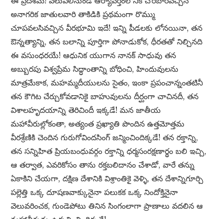
ఈ ప్రదేశమే! వెలుపలినుండి ఆర్యావర్తంలోనికి చొరబారివచ్చిన
అనాగరిక జాతులవారి తాకిడికి ప్రథమంగా రొమ్ము
చూపవలసివచ్చిన వీరభూమి ఇదే! ఇన్ని పీడలకు లోనయినా, తన
ఔన్నత్యాన్ని, తన బలాన్ని పూర్తిగా పోనాడుకోక, ధీరతతో నిల్చినది
ఈ వసుంధరయే! ఆధునిక యుగాన నానక్ సాధువు తన
అబ్బురపు విశ్వప్రేమ సిద్ధాంతాన్ని బోధించి, హిందువులను
మాత్రమేకాక, మహమ్మదీయులను సైతం, ఇంకా ప్రపంచాన్నంతటినీ
తన కౌగిట చేర్చుకోవడానికై బాహువులను దీర్ఘంగా చాచినదీ, తన
విశాలహృదయాన్ని తెరిచిందీ ఇక్కడే! మన జాతీయ
మహావీరుల్లోకంతా, అత్యంత ప్రఖ్యాతి పొందిన ఉత్తమోత్తమ
వీరశ్రేణికి చెందిన గురుగోవిందసింగ్ జన్మించిందిక్కడే! తన రక్తాన్ని,
తన సన్నిహిత ప్రియబంధువర్గం రక్తాన్ని ధర్మసంరక్షణార్థం బలి ఇచ్చి,
ఆ తర్వాత, ఎవరికోసం తాను రక్తబలిదానం చేశాడో, వారే తన్ను
ఏకాకిని చేయగా, దక్షిణ దేశానికి విశ్రాంతికై వెళ్ళి, తన దేశాన్నిగూర్చి
పల్లెత్తి ఒక్క దూషణవాక్కునైనా పలుకక ఒక్క నిందోక్తినైనా
వెలువరించక, గుండెపోటు తినిన సింగంలాగా ప్రాణాలు వదలిన ఆ