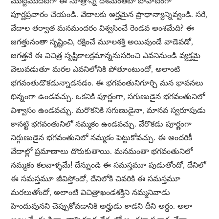
మొట్టమొదటగా ఈ సూత్రాన్ని దేశమంతటా బాహాటంగా
పూర్ణప్రచారం చేయండి. వేదాలకు అర్హమైన ప్రాధాన్యాన్నివ్వండి. సరే,
వేదాల తర్వాత మనమందరం విశ్వసించే రెండవ అంశమేది? ఈ
జగత్తునంతా సృష్టించి, రక్షించే మూలశక్తి అయివుండే వాడెవడో,
జగత్తనే ఈ విచిత్ర సృష్టికాలక్రమాన్ననుసరించి ఎవనినుండి వ్యక్తమై
వెలువడుతూ మరల ఎవనిలోనికి పోతూంటుందో, అలాంటి
భగవంతుడొకడున్నాడనడం. ఈ భగవంతునిగూర్చి మన భావనలు
భిన్నంగా ఉండవచ్చు. ఒకనికి పూర్ణంగా, సగుణుడైన భగవంతునిలో
విశ్వాసం ఉండవచ్చు. మరొకనికి సగుణుడైనా, మానవ స్వరూపుడు
కానట్టి భగవంతునిలో నమ్మకం ఉండవచ్చు. వేరొకడు పూర్ణంగా
నిర్గుణుడైన భగవంతునిలో నమ్మకం పెట్టుకోవచ్చు. ఈ అందరికీ
వేదాల్లో ప్రమాణాలు దొరుకుతాయి. మనమంతా భగవంతునిలో
నమ్మకం కలవాళ్ళమే! దేన్నుండి ఈ సమస్తమూ పుడుతోందో, దేనిలో
ఈ సమస్తమూ జీవిస్తోందో, దేనిలోకి చివరికి ఈ సమస్తమూ
మరలుతోందో, అలాంటి విచిత్రాఖండశక్తిని నమ్మనివాడు
హిందువునని చెప్పుకోవడానికి అర్హుడు కాడని దీని అర్థం. అలా