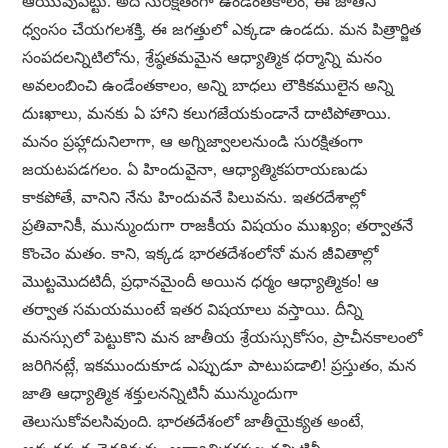
ఆయువుపట్టు. అది సురక్షితంగా ఉండేంతకాలం, ఈ జాతిని
ధ్వంసం చేయగలశక్తి, ఈ జగత్తులో ఎక్కడా ఉండదు. మన పిత్రార్జిత
సంపదలన్నిటిలోను, శ్రేష్ఠతమమైన ఆధ్యాత్మిక ధర్మాన్ని మనం
అవలంబించి ఉండేంతకాలం, అన్ని బాధలు లౌకికములైన అన్ని
దుఃఖాలు, మనకు ఏ హాని కలుగజేయకుండానే దాటిపోతాయి.
మనం ప్రహ్లాదునిలాగా, ఆ అగ్నిజ్వాలలనుండి సురక్షితంగా
జయటపడగలం. ఏ హిందువైనా, ఆధ్యాత్మికపరాయణుడు
కాకపోతే, వానిని నేను హిందువనే పిలువను. ఇతరదేశాల్లో
ప్రతివానికీ, మున్ముందుగా రాజకీయ విషయం ముఖ్యం; తర్వాతనే
కొంచెం మతం. కాని, ఇక్కడ భారతదేశంలోనో మన జీవితాల్లో
మొట్టమొదటిదీ, ప్రధానమైందీ అయిన ధర్మం ఆధ్యాత్మికం! ఆ
తర్వాత సమయముంటే ఇతర విషయాలు వస్తాయి. దీన్ని
మనస్సులో పెట్టుకొని మన జాతీయ శ్రేయస్సుకోసం, ప్రాచీనకాలంలో
జరిగినట్లే, ఇకముందుకూడ ఎప్పుడూ పాటుపడాలి! ప్రస్తుతం, మన
జాతి ఆధ్యాత్మిక శక్తులనన్నిటినీ మున్ముందుగా
తెలుసుకోవలసివుంది. భారతదేశంలో జాతీయైక్యత అంటే,