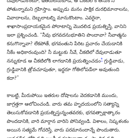
దేవులాడుకొంటూ, ఇతరులనుకూడ, ఆ చీకటిలోకే తీసుకొని
పోతున్నామని గ్రహిస్తాం. అప్పుడు మనం పాక్షిక దురభిమానాలను,
వివాదాలను, దెబ్బలాటల్ని మానుకొంటాం. ఎవరైనా,
శాఖాసాంప్రదాయకమైన పోరాటాన్ని మొదలిడ ప్రయత్నిస్తే, వానిని
ఇలా ప్రశ్నించండి. “నీవు భగవదనుభూతిని పొందావా? నీవాత్మను
కనుగొన్నావా? లేకపోతే, భగవంతుని పేరిట ప్రచారం చేయడానికి
నీకేం అధికారంవుంది? నీ మట్టుకు నీవే, చీకటిలో దేవులాడుతూ
*
నన్నుకూడ ఆ చీకటిలోకి లాగడానికి ప్రయత్నించడం
గ్రుడ్డివాడు,
గ్రుడ్డివానికి త్రోవచూపుతూ, ఇద్దరూ గోతిలోపడేలా అవుతుంది
కదా?”
కాబట్టి, మీరుపోయి ఇతరుల దోషాలను వెదకడానికి ముందు,
జాగ్రత్తగా ఆలోచించండి. వారు తమ హృదయంలోని సత్యాన్ని
తెలుసుకోవడానికి ప్రయత్నిస్తున్నంతవరకు, భగవత్సాక్షాత్కారం
పొందడానికి, వారి మార్గాన వారిని పోనివ్వండి. విశాలం, నిష్కళంకం
అయిన సత్యమే గోచరిస్తే, వారు పరమానందాన్నే పొందుతారు.