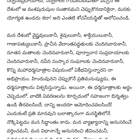
సర్వసంప్రదాయాలు, సర్వకాలం గౌరవించబడుతూ వచ్చిన ఈ
దేశంలో ఆ వంశపురుషుల సంతానమని చెప్పుకొనడానికైనా, మనకు
యోగ్యత ఉండదు కదా! అది ఎంతటి శోచనీయస్థితో ఆలోచించండి.
మన దేశంలో వైష్ణవులుకానీ, శైవులుకానీ, శాక్తేయులుకానీ,
గాణాపత్యులుకానీ, ప్రాచీన వేదాంతపద్ధతులకు చెందినవారుకానీ,
నూతన మతాలకు చెందినవారుకానీ, పూర్వాచార సంప్రదాయాలకు
చెందినవారుకానీ, నవీన సంస్కార సంఘాలకు చెందినవారుకానీ,
కొన్ని మహాధర్మసూత్రాల విషయంలో ఏకీభవిస్తున్నారని నా
అభిప్రాయం. హిందువునని చెప్పుకొనే ప్రతిమనుష్యుడు, ఈ
ధర్మసూత్రాలను విశ్వసిస్తున్నాడు. అయినా, ఈ ధర్మసూత్రాలకు అర్థం
చెప్పడంలో, వాటికి వివరణలను కూర్చడంలో సహజంగా భిన్నత్వం
ఉండి తీరవలసిందే. దాన్ని అందరూ ఆమోదించవలసిందే!
ఎందుకంటే ప్రతి మానవుని బలాత్కారంగా మనస్థితిలోనే
నొక్కిపెట్టడం మన సిద్ధాంతం కాదు. మన వ్యాఖ్యానాన్ని అనుసరించే
వర్తించమనీ, మన విధానాన్నే అనుసరించి జీవించమనీ,