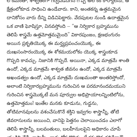
లోకమంతా, శాశ్వతంగా గర్వపడదగిన గొప్ప అలౌకిక కార్యాలను, ఆ
క్షేత్రంలోకూడ సాధించి ఉండేవారు. కాని, అంతకన్న ఉత్తమమైన
దానికోసం వారు దీన్ని విడిచిపెట్టారు. వేదపుటల నుండి ఉదాత్తమైన
ఒక వాణి ఘోషిస్తూ, వినవస్తోంది – “ఆ నిర్వికార బ్రహ్మమును
తెలిపే శాస్త్రమే ఉత్తమోత్తమమైంది” వికారపుంజం, క్షణభంగురం
అయిన ప్రకృతియొక్క ఈ మర్త్యప్రపంచంయొక్క, ఈ
దుఃఖసంసారంయొక్క ఈ శోకమయలోకం యొక్క శాస్త్రంకూడ
గొప్పది కావచ్చు. నిజానికి గొప్పదే. అయినా, ఎక్కడ మాత్రమే శాంతి
ఉందో, ఎక్కడ మాత్రమే శాశ్వత జీవనం ఉందో, ఎక్కడ మాత్రమే
అఖండత్వం ఉందో, ఎక్కడ మాత్రమే దుఃఖమంతా అంతరిస్తోందో,
అలాంటి నిర్వికారబ్రహ్మమును గురించిన ఆ పరమానందమయుని
గురించిన శాస్త్రమొక్కటే మన పూర్వుల అభిప్రాయాలన్నింటిలోను,
ఉత్తమోత్తమం! ఇంతేల మనకు కూడును, గుడ్డను,
తోటిమానవులను వశంచేసుకొనే శక్తిని ఇవ్వగల శాస్త్రాన్నీ, తోటి
జీవరాసులను జయించి, వానిపై పెత్తనం చెలాయించడం ఎలాగో
తెలిపే శాస్త్రాన్నీ, బలవంతులు, బలహీనులపైని అధికారం చూపే