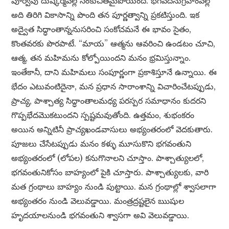
పూర్వపు దుష్కర్మవల్ల సంకుచితమైపోయింది. భగవదనుగ్రహంవల్ల
అది తిరిగి వికాసాన్ని పొంది తన పూర్ణత్వాన్ని ప్రకటిస్తుంది. ఇక
అద్వైత సిద్ధాంతాన్ననుసరించి సంకోచమనే ఈ భావం సైతం,
కొంతవరకు పొరపాటే. “మాయ” ఆత్మను ఆవరించి ఉండటం చూచి,
ఆత్మ, తన మహిమను కోల్పోయిందని మనం భ్రమిస్తున్నాం.
ఇంతేకానీ, దాని మహిమలు సంపూర్ణంగా ప్రకాశిస్తూనే ఉన్నాయి. ఈ
భేదం ఎటువంటిదైనా, మన ప్రధాన సారాంశాన్ని విచారించేటప్పుడు,
ప్రాచ్య, పాశ్చాత్య సిద్ధాంతాలమధ్య పరస్పర సమాధానం కుదరని
గొప్పభేదమొకటుందని స్పష్టమవుతోంది. ఉత్తమం, శుభంకరం
అయిన అన్నిటినీ ప్రాచ్యఖండవాసులు అభ్యంతరంలో వెదకుతారు.
పూజలు చేసేటప్పుడు మనం కళ్ళు మూసుకొని భగవంతుని
అభ్యంతరంలో (లోపల) కనుగొనాలని చూస్తాం. పాశ్చాత్యులలో,
భగవంతునికోసం బాహ్యంలో పైకి చూస్తారు. పాశ్చాత్యులకు, వారి
మత గ్రంథాలు బాహ్యం నుండి పుట్టాయి. మన గ్రంథాల్లో శ్వాసలాగా
అభ్యంతరం నుండి వెలువడ్డాయి. మంత్రద్రష్టలైన ఋషుల
హృదయాలనుండి భగవంతుని శ్వాసగా అవి వెలువడ్డాయి.