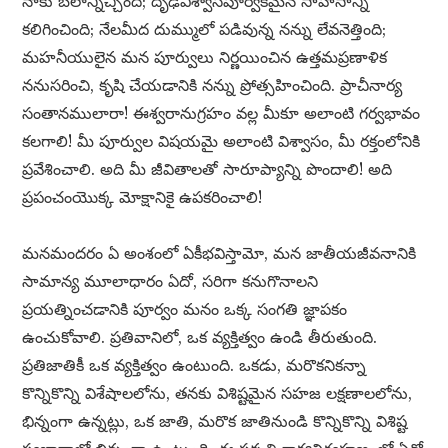
నాకు బలాన్నిచ్చింది; దృఢవిశ్వాసపూర్వకమైన సాహసాన్ని
కలిగించింది; నేలమీద దుమ్ములో పడివున్న నన్ను లేవనెత్తింది;
మహనీయులైన మన పూర్వులు నిర్ణయించిన ఉత్తమప్రణాళిక
ననుసరించి, కృషి చేయడానికి నన్ను ప్రోత్సహించింది. ప్రాచీనార్య
సంతానములారా! ఈశ్వరానుగ్రహం వల్ల మీకూ అలాంటి గర్వభావం
కలగాలి! మీ పూర్వుల విషయమై అలాంటి విశ్వాసం, మీ రక్తంలోనికి
ప్రవేశించాలి. అది మీ జీవితాలతో సారూప్యాన్ని పొందాలి! అది
ప్రపంచంయొక్క మోక్షానికై ఉపకరించాలి!
మనమందరం ఏ అంశంలో ఏకీభవిస్తామో, మన జాతీయజీవనానికి
సామాన్య మూలాధారం ఏదో, సరిగా కనుగొనాలని
ప్రయత్నించడానికి పూర్వం మనం ఒక్క సంగతి జ్ఞాపకం
ఉంచుకోవాలి. ప్రతివానిలో, ఒక వ్యక్తిత్వం ఉండి తీరుతుంది.
ప్రతిజాతికీ ఒక వ్యక్తిత్వం ఉంటుంది. ఒకడు, మరొకనికన్నా
కొన్నికొన్ని విశేషాలలోను, తనకు విశిష్టమైన సహజ లక్షణాలలోను,
భిన్నంగా ఉన్నట్లు, ఒక జాతి, మరొక జాతినుండి కొన్నికొన్ని విశిష్ట