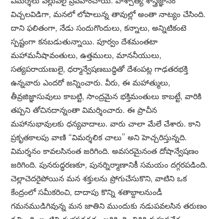
విమర్శలు వెల్లువలై ప్రవహించాయి. పాశ్చాత్య శాస్త్రజ్ఞానం
విచ్చలవిడిగా, మనలో లోపాలున్న తావుల్లో అంతా నాట్యం చేసింది.
దాని ఫలితంగా, నేడు సందుగొందులు, కన్నాలు, అన్నిటికంటె
స్పష్టంగా కనబడుతున్నాయి. పూర్వం దేశమంతటా
మహామనీషావంతులు, ఉత్తములు, మాననీయులు,
సత్యపరాయణులై, ధర్మాన్వేషణబుద్ధితో దేశంపట్ల గాఢతరభక్తి
ఉన్నవారు ఎందరో జన్నించారు. వీరు, ఈ మహాత్ములు,
తీవ్రజిజ్ఞాసువులు కాబట్టి, సాంద్రమైన భక్తిమంతులు కాబట్టే, వారికి
తప్పని తోచినదాన్నంతా విమర్శించారు. ఈ ప్రాచీన
మహానుభావులకు ధన్యవాదాలు. వారు చాలా మేలే చేశారు. కాని
ప్రకృతకాలపు వాణి “విమర్శలిక చాలు” అని హెచ్చరిస్తున్నది.
విమర్శనం కావలసినంత జరిగింది. అవసరమైనంత దోషాన్వేషణం
జరిగింది. పునరుద్ధరణకూ, పునర్నిర్మాణానికీ సమయం దగ్గరపడింది.
చెల్లాచెదరైపోయిన మన శక్తులను ప్రోగుచేసుకొని, వాటిని ఒక
కేంద్రంలో సమీకరించి, దాదాపు కొన్ని శతాబ్దాలనుండీ
గమనముడిగివున్న మన జాతిని ముందుకు నడుపవలసిన తరుణం