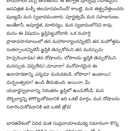
పోయేకాలం వచ్చి తీరుతుంది. ఆ తర్వాత పూర్వపు సహజమైన
అపవిత్రత మళ్ళీ తలచూపవలసిందే! కాబట్టి, మన తత్త్వవేత్తలందరు
పుణ్యమే మన స్వభావమంటారు. పూర్ణత్వమే మన సహజగుణం.
అంతేకానీ, అపూర్ణత, మాలిన్యం, మన స్వభావంలోనివి కావు.
మనం ఈ విషయం జ్ఞప్తిపెట్టుకోవాలి. ఒక మహర్షి
ప్రాణావసానకాలంలో తన మహాకార్యాలనన్నిటినీ తన మహోత్తమ
సంకల్పాలనన్నిటినీ జ్ఞప్తికి తెచ్చుకోమని తన మనస్సును
హెచ్చరించాడట! తన దోషాలను, లోపాలను జ్ఞప్తికి తెచ్చుకోమని
మనస్సుకు చెప్పలేదు! చూచారా? మనోహరమైన ఈ
ఉదాహరణాన్ని ఎన్నడూ మరువకండి. లోపాలా? ఉంటాయి!
దుర్బలత్వమా? ఉండి తీరుతుంది. అయినా, మీ
యథార్థస్వభావాన్ని నిరంతరం జ్ఞప్తిలో ఉంచుకోండి. మన
దౌర్బల్యాన్ని పోగొట్టుకోవడానికి ఇది ఒకటే మార్గం, మన దోషాలను
నివారించుకోవడానికి ఇది ఒకటే త్రోవ!
భారతదేశంలో వివిధ మత సంప్రదాయాలమధ్య సమానంగా కొన్ని