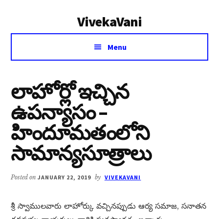
Additional
Skip
Skip
VivekaVani
to
to
menu
main
primary
Voice
content
sidebar
Menu
of
Vivekananda
లాహోర్లో ఇచ్చిన
ఉపన్యాసం –
హిందూమతంలోని
సామాన్యసూత్రాలు
Posted on
JANUARY 22, 2019
by
VIVEKAVANI
శ్రీ స్వాములవారు లాహోర్కు వచ్చినప్పుడు ఆర్య సమాజ, సనాతన