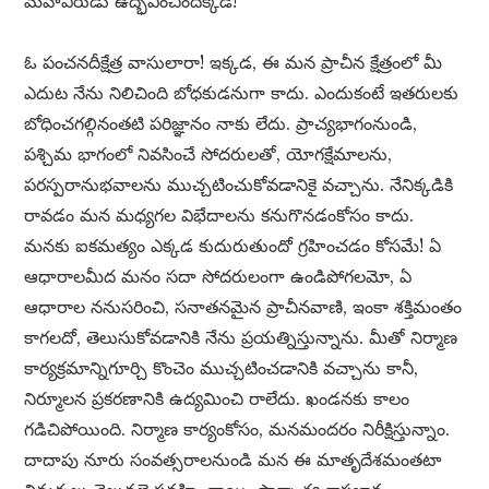
మహావీరుడు ఉద్భవించిందిక్కడే!
ఓ పంచనదీక్షేత్ర వాసులారా! ఇక్కడ, ఈ మన ప్రాచీన క్షేత్రంలో మీ
ఎదుట నేను నిలిచింది బోధకుడనుగా కాదు. ఎందుకంటే ఇతరులకు
బోధించగల్గినంతటి పరిజ్ఞానం నాకు లేదు. ప్రాచ్యభాగంనుండి,
పశ్చిమ భాగంలో నివసించే సోదరులతో, యోగక్షేమాలను,
పరస్పరానుభవాలను ముచ్చటించుకోవడానికై వచ్చాను. నేనిక్కడికి
రావడం మన మధ్యగల విభేదాలను కనుగొనడంకోసం కాదు.
మనకు ఐకమత్యం ఎక్కడ కుదురుతుందో గ్రహించడం కోసమే! ఏ
ఆధారాలమీద మనం సదా సోదరులంగా ఉండిపోగలమో, ఏ
ఆధారాల ననుసరించి, సనాతనమైన ప్రాచీనవాణి, ఇంకా శక్తిమంతం
కాగలదో, తెలుసుకోవడానికి నేను ప్రయత్నిస్తున్నాను. మీతో నిర్మాణ
కార్యక్రమాన్నిగూర్చి కొంచెం ముచ్చటించడానికి వచ్చాను కానీ,
నిర్మూలన ప్రకరణానికి ఉద్యమించి రాలేదు. ఖండనకు కాలం
గడిచిపోయింది. నిర్మాణ కార్యంకోసం, మనమందరం నిరీక్షిస్తున్నాం.
దాదాపు నూరు సంవత్సరాలనుండి మన ఈ మాతృదేశమంతటా