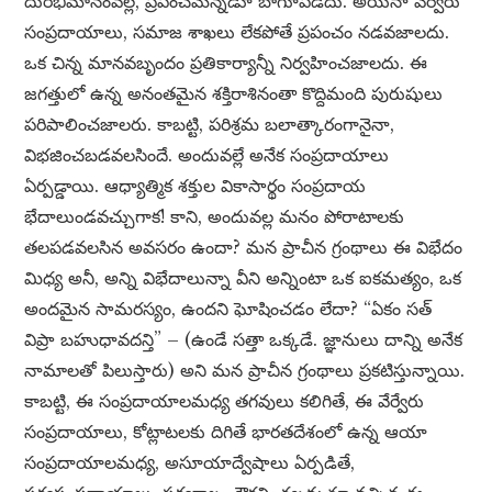
దురభిమానంవల్ల, ప్రపంచమెన్నడూ బాగూపడదు. అయినా వేర్వేరు
సంప్రదాయాలు, సమాజ శాఖలు లేకపోతే ప్రపంచం నడవజాలదు.
ఒక చిన్న మానవబృందం ప్రతికార్యాన్నీ నిర్వహించజాలదు. ఈ
జగత్తులో ఉన్న అనంతమైన శక్తిరాశినంతా కొద్దిమంది పురుషులు
పరిపాలించజాలరు. కాబట్టి, పరిశ్రమ బలాత్కారంగానైనా,
విభజించబడవలసిందే. అందువల్లే అనేక సంప్రదాయాలు
ఏర్పడ్డాయి. ఆధ్యాత్మిక శక్తుల వికాసార్థం సంప్రదాయ
భేదాలుండవచ్చుగాక! కాని, అందువల్ల మనం పోరాటాలకు
తలపడవలసిన అవసరం ఉందా? మన ప్రాచీన గ్రంథాలు ఈ విభేదం
మిధ్య అనీ, అన్ని విభేదాలున్నా వీని అన్నింటా ఒక ఐకమత్యం, ఒక
అందమైన సామరస్యం, ఉందని ఘోషించడం లేదా? “ఏకం సత్
విప్రా బహుధావదన్తి” – (ఉండే సత్తా ఒక్కడే. జ్ఞానులు దాన్ని అనేక
నామాలతో పిలుస్తారు) అని మన ప్రాచీన గ్రంథాలు ప్రకటిస్తున్నాయి.
కాబట్టి, ఈ సంప్రదాయాలమధ్య తగవులు కలిగితే, ఈ వేర్వేరు
సంప్రదాయాలు, కోట్లాటలకు దిగితే భారతదేశంలో ఉన్న ఆయా
సంప్రదాయాలమధ్య, అసూయాద్వేషాలు ఏర్పడితే,