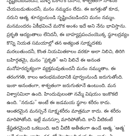
సృష్టించబడిందనీ, మళ్ళీ ఒకానొక దినాన, శాశ్వతంగా నాశనం
చేయబడుతుందనీ, మనం నమ్మడం లేదు. ఈ జగత్తుతో కూడ,
నరుని ఆత్మ, శూన్యంనుండి సృష్టించబడిందని మనం నమ్మం.
మనమందరం ఏకీభవించే మరొక అంశం ఇదే అని నేను భావిస్తాను.
ప్రకృతి ఆద్యంతాలు లేనిదనీ, ఈ బాహ్యప్రపంచంయొక్క స్థూలద్రవ్యం
కొన్ని నియత సమయాల్లో తన అత్యంత సూక్ష్మదశకు
మరలుతుందనీ, కొంత నియమితకాలం వరకూ అలా నిలిచి, తిరిగి
బహిర్గతమై, మనం “ప్రకృతి” అని పిలిచే ఈ అనంత
మనోహరదృశ్యంగా వ్యక్తమవుతుందనీ మనం నమ్ముతాం. ఈ
తరంగగతి, కాలం ఆరంభమవడానికి పూర్వంనుండి జరుగుతోంది.
ఇంకా అనంతంగా, శాశ్వతంగా జరుగుతూనే ఉంటుంది. మన
విశ్వాసమిలా ఉంది. హిందువులంతా నమ్మే విషయం ఇంకొకటి
ఉంది. “నరుడు” అంటే ఈ జడమయ స్థూల శరీరం కాదు.
ఆంతరమైన మనస్సనే సూక్ష్మశరీరం మాత్రమూ కాదు. ఈ శరీరం
మారిపోతోంది. ఇట్లే మనస్సూ మారిపోతోంది. కానీ వీటికంటే
శ్రేష్ఠతరమైంది ఒకటుంది. అది వీటికి అతీతంగా ఉండే ఆత్మ, ‘ఆత్మ’