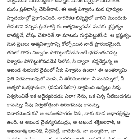
సర్వమును చేయసిద్ధంగా ఉన్నాం. మనం దేన్నైనా చేయగలం.
మనం ప్రతిదాన్నీ చేసితీరాలి. ఈ ఆత్మ విశ్వాసం మన పూర్వుల
హృదయాల్లో ప్రకాశించింది. నాగరికతాభివృద్ధిలో వారిని ముందుకు
తీసుకొని వచ్చిన క్రియాశక్తి ఈ ఆత్మవిశ్వాసమే! మనకు భ్రష్ఠత్వం
వాటిల్లితే, దోషం చేకూరితే నా మాటను గుర్తుపెట్టుకోండి. ఆ భ్రష్ఠత్వం
మన ప్రజలు ఆత్మవిశ్వాసాన్ని కోల్పోయిన నాడే ప్రారంభమైంది.
తనలో తాను విశ్వాసం పోగొట్టుకోవడమంటే భగవంతునిపట్ల
విశ్వాసం పోగొట్టుకోవడమే! నీలోన, నీ ద్వారా, కర్మచేస్తున్న ఆ
అఖండ శుభంకర దైవంలో నీకు విశ్వాసం ఉందా? ఈ అంతర్యామి
ప్రతి పరమాణువులో వెలసి, నీ శరీరమంతటా, నీ మనస్సులో, నీ
ఆత్మలో ఓతప్రోతంగా, (పడుగుపేకగా) వ్యాపించి ఉన్నట్లు నీవు
విశ్వసించితే ఇక అధైర్యపడడం ఎలా? నేను, ఒక చిన్న నీటిబుడగను
కావచ్చు; నీవు పర్వతోత్తుంగ తరంగమవు కావచ్చు.
విచారమెందుకు? ఆ అనంతసాగరం నీకు, నాకు కూడ ఆధారక్షేత్రమై
ఉంది. ఆ అఖండ చైతన్యసముద్రం, ఆ అఖండ శక్తిజలరాశి, ఆ
అఖండాత్మ జలనిధి, నీదైనట్లే, నాదికూడ. నా జన్మాదిగా, నా