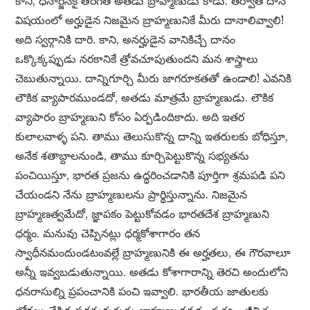
కాని, ధనార్జనకై తిరిగితే అతడు బ్రాహ్మణుడు కాడు. తర్వాత దాన
విషయంలో అర్హుడైన నిజమైన బ్రాహ్మణునికే మీరు దానాలివ్వాలి!
అది స్వర్గానికి దారి. కాని, అనర్హుడైన వానికిచ్చే దానం
ఒక్కొక్కప్పుడు నరకానికే త్రోవచూపుతుందని మన శాస్త్రాలు
చెబుతున్నాయి. దాన్నిగూర్చి మీరు జాగరూకతతో ఉండాలి! ఎవనికి
లౌకిక వ్యాపారముండదో, అతడు మాత్రమే బ్రాహ్మణుడు. లౌకిక
వ్యాపారం బ్రాహ్మణుని కోసం ఏర్పడిందికాదు. అది ఇతర
కులాలవాళ్ళ పని. తాము తెలుసుకొన్న దాన్ని ఇతరులకు బోధిస్తూ,
అనేక శతాబ్దాలనుండి, తాము కూర్చిపెట్టుకొన్న సభ్యతను
పంచియిస్తూ, భారత ప్రజను ఉద్ధరించడానికి పూర్తిగా శ్రమపడి పని
చేయండని నేను బ్రాహ్మణులను ప్రార్థిస్తున్నాను. నిజమైన
బ్రాహ్మణత్వమేదో, జ్ఞాపకం పెట్టుకోవడం భారతదేశ బ్రాహ్మణుని
ధర్మం. మనువు చెప్పినట్లు ధర్మకోశాగారం తన
స్వాధీనమందుండటంవల్లే బ్రాహ్మణునికి ఈ అర్హతలు, ఈ గౌరవాలూ
అన్నీ ఇవ్వబడుతున్నాయి. అతడు కోశాగారాన్ని తెరచి అందులోని
ధనరాసుల్ని ప్రపంచానికి పంచి ఇవ్వాలి. భారతీయ జాతులకు