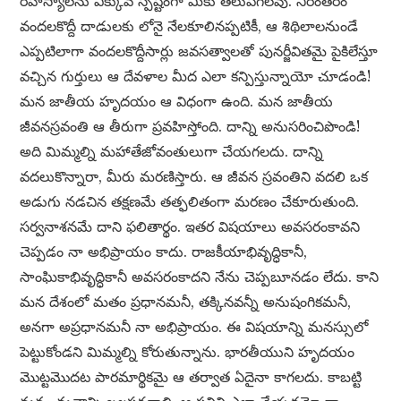
రహస్యాలను ఎక్కువ స్పష్టంగా మీకు తెలుపగలవు. నిరంతరం
వందలకొద్దీ దాడులకు లోనై నేలకూలినప్పటికీ, ఆ శిథిలాలనుండే
ఎప్పటిలాగా వందలకొద్దీసార్లు జవసత్వాలతో పునర్జీవితమై పైకిలేస్తూ
వచ్చిన గుర్తులు ఆ దేవళాల మీద ఎలా కన్పిస్తున్నాయో చూడండి!
మన జాతీయ హృదయం ఆ విధంగా ఉంది. మన జాతీయ
జీవనస్రవంతి ఆ తీరుగా ప్రవహిస్తోంది. దాన్ని అనుసరించిపొండి!
అది మిమ్మల్ని మహాతేజోవంతులుగా చేయగలదు. దాన్ని
వదలుకొన్నారా, మీరు మరణిస్తారు. ఆ జీవన స్రవంతిని వదలి ఒక
అడుగు నడచిన తక్షణమే తత్ఫలితంగా మరణం చేకూరుతుంది.
సర్వనాశనమే దాని ఫలితార్థం. ఇతర విషయాలు అవసరంకావని
చెప్పడం నా అభిప్రాయం కాదు. రాజకీయాభివృద్ధికానీ,
సాంఘికాభివృద్ధికానీ అవసరంకాదని నేను చెప్పబూనడం లేదు. కాని
మన దేశంలో మతం ప్రధానమనీ, తక్కినవన్నీ అనుషంగికమనీ,
అనగా అప్రధానమనీ నా అభిప్రాయం. ఈ విషయాన్ని మనస్సులో
పెట్టుకోండని మిమ్మల్ని కోరుతున్నాను. భారతీయుని హృదయం
మొట్టమొదట పారమార్థికమై ఆ తర్వాత ఏదైనా కాగలదు. కాబట్టి