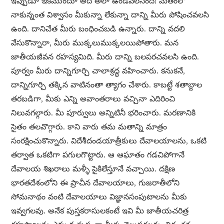
ఇప్పుడూ ఇకముందూ అది అలా ఉండవలసిందే! మతంలో
నాకున్నంత విశ్వాసం మీకున్నా లేకున్నా దాన్ని మీరు పోషించవలసి
ఉంది. దానిచేత మీరు బంధించబడి ఉన్నారు. దాన్ని వదలి
వేసుకొన్నారా, మీరు ముక్కలుముక్కలయిపోతారు. మన
జాతీయజీవన రహస్యమిది. మీరు దాన్ని బలపరచవలసి ఉంది.
పూర్వం మీరు దాన్నిగూర్చి చాలాశ్రద్ధ వహించారు. కనుకనే,
దాన్నిగూర్చి తక్కిన వాటినంతా త్యాగం చేశారు. కాబట్టే శతాబ్దాల
తరబడిగా, మీకు ఎన్ని అవాంతరాలు వచ్చినా ఎదిరించి
నిలువగల్గారు. మీ పూర్వులు అన్నిటినీ భరించారు. మరణానికి
సైతం తలవొగ్గారు. కాని వారు తమ మతాన్ని మాత్రం
సంరక్షించుకొన్నారు. విదేశీదండయాత్రీకులు దేవాలయాలను, ఒకటి
తర్వాత ఒకటిగా పగులగొట్టారు. ఆ ఆఘాతం గడచిపోగానే
దేవాలయ శిఖరాలు మళ్ళీ పైకిలేస్తూనే వచ్చాయి. దక్షిణ
భారతదేశంలోని ఈ ప్రాచీన దేవాలయాలు, గుజరాతీలోని
సోమనాథం వంటి దేవాలయాలు విజ్ఞానసంపుటాలను మీకు
ఇవ్వగలవు. అనేక పుస్తకరాసులకంటే ఇవి మీ జాతీయచరిత్ర