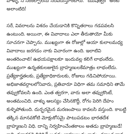
వాళ్ళు, నీ సంకల్పాలను నెరవేరుస్తూంటారు. “ఋషిత్వం” అంటే
అలాంటిది!
సరే, వివరాలను విశదం చేయడానికి కొన్నితరాలు గడపవలసి
ఉంటుంది. అయినా, ఈ వివాదాలు ఎలా తీరుతాయో మీకు
సూచనగా చెప్పాను. ముఖ్యంగా ఈ రోజుల్లో ఆయా కులాలమధ్య
వివాదాలు జరగడం నాకు విచారంగా ఉంది. ఇలాటివి
అంతరించాలి! ఉభయపక్షాలకూ ఇందువల్ల కలిగే లాభంలేదు.
ముఖ్యంగా ఉన్నతకులజులైన బ్రాహ్మణులకేమాత్రం లాభంలేదు.
ప్రత్యేకార్హతలకు, ప్రత్యేకాధికారులకు, రోజులు గడిచిపోయాయి.
అభిజాతవర్గాలలోనివారు, ప్రతివారూ విధిగా తమ సమాధిని తామే
తవ్వుకోవలసి ఉంది. ఎంత త్వరగా, వారు అలా తవ్వుకొంటే,
అంతమంచిది. వాళ్ళు ఆలస్యం చేసినకొద్దీ, రోగం పెరిగి దేహం
కుళ్ళిపోతుంది. దుర్భరమైన మరణంపాలు కావలసి వస్తుంది. కాబట్టి
తక్కిన మానవకోటి మోక్షంకోసమై పాటుపడటం భారతదేశ
బ్రాహ్మణుని విధి. దాన్ని నిర్వహించేంతకాలం అతడు బ్రాహ్మణుడే!