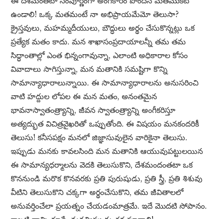
ఈ దేశమంతటా సంపూర్ణంగా అంగీకారం పొందిన మతమొకటి
ఉండాలి! ఒక్క మతమంటే నా అభిప్రాయమేమో తెలుసా?
క్రైస్తవులు, మహమ్మదీయులు, బౌద్ధులు అర్థం చేసుకొన్నట్లు ఒక
ప్రత్యేక మతం కాదు. మన శాఖాసంప్రదాయాలన్నీ తమ తమ
సిద్ధాంతాల్లో ఎంత భిన్నంగావున్నా, ఎలాంటి అధికారాల కోసం
వివాదాలు సాగిస్తున్నా, మన మతానికి సమష్టిగా కొన్ని
సామాన్యాధారాలున్నాయి. ఈ సామాన్యాధారాలను అనుసరించి
వాటి హద్దుల లోపల ఈ మన మతం, అనంతమైన
భావనాస్వాతంత్ర్యాన్ని, జీవన స్వాతంత్ర్యాన్ని అంగీకరిస్తూ
అత్యద్భుత విచిత్రవైఖరితో ఒప్పుతోంది. ఈ విషయం మనకందరికీ
తెలుసు! కనీసపక్షం మనలో జిజ్ఞాసువులైన వారికైనా తెలుసు.
ఇప్పుడు మనకు కావలసింది మన మతానికి ఆయువుపట్టులయిన
ఈ సామాన్యధర్మాలను వెదకి తెలుసుకొని, దేశమందంతటా ఒక
కొననుండి మరొక కొనవరకు ప్రతి పురుషుడు, ప్రతి స్త్రీ, ప్రతి శిశువు
వీటిని తెలుసుకొని చక్కగా అర్థంచేసుకొని, తమ జీవితాలలో
అనువర్తించేలా ప్రయత్నం చేయడంమాత్రమే. ఇదే మొదటి సోపానం.