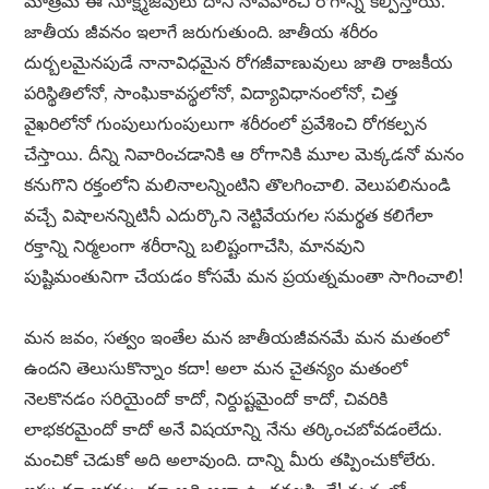
మాత్రమే ఈ సూక్ష్మజీవులు దాని నావహించి రోగాన్ని కల్పిస్తాయి.
జాతీయ జీవనం ఇలాగే జరుగుతుంది. జాతీయ శరీరం
దుర్బలమైనపుడే నానావిధమైన రోగజీవాణువులు జాతి రాజకీయ
పరిస్థితిలోనో, సాంఘికావస్థలోనో, విద్యావిధానంలోనో, చిత్త
వైఖరిలోనో గుంపులుగుంపులుగా శరీరంలో ప్రవేశించి రోగకల్పన
చేస్తాయి. దీన్ని నివారించడానికి ఆ రోగానికి మూల మెక్కడనో మనం
కనుగొని రక్తంలోని మలినాలన్నింటిని తొలగించాలి. వెలుపలినుండి
వచ్చే విషాలనన్నిటినీ ఎదుర్కొని నెట్టివేయగల సమర్థత కలిగేలా
రక్తాన్ని నిర్మలంగా శరీరాన్ని బలిష్టంగాచేసి, మానవుని
పుష్టిమంతునిగా చేయడం కోసమే మన ప్రయత్నమంతా సాగించాలి!
మన జవం, సత్వం ఇంతేల మన జాతీయజీవనమే మన మతంలో
ఉందని తెలుసుకొన్నాం కదా! అలా మన చైతన్యం మతంలో
నెలకొనడం సరియైందో కాదో, నిర్దుష్టమైందో కాదో, చివరికి
లాభకరమైందో కాదో అనే విషయాన్ని నేను తర్కించబోవడంలేదు.
మంచికో చెడుకో అది అలావుంది. దాన్ని మీరు తప్పించుకోలేరు.