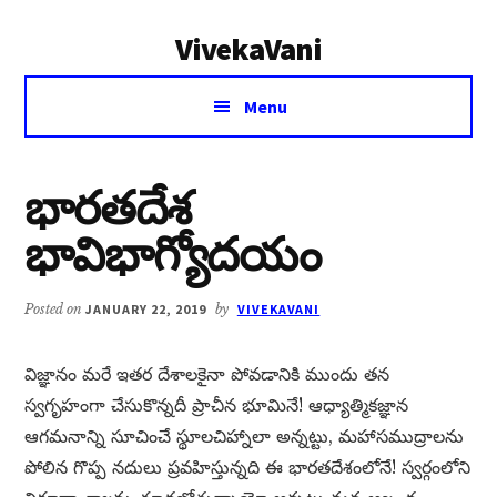
Additional
Skip
Skip
VivekaVani
to
to
menu
main
primary
Voice
content
sidebar
Menu
of
Vivekananda
భారతదేశ
భావిభాగ్యోదయం
Posted on
JANUARY 22, 2019
by
VIVEKAVANI
విజ్ఞానం మరే ఇతర దేశాలకైనా పోవడానికి ముందు తన
స్వగృహంగా చేసుకొన్నదీ ప్రాచీన భూమినే! ఆధ్యాత్మికజ్ఞాన
ఆగమనాన్ని సూచించే స్థూలచిహ్నాలా అన్నట్టు, మహాసముద్రాలను
పోలిన గొప్ప నదులు ప్రవహిస్తున్నది ఈ భారతదేశంలోనే! స్వర్గంలోని