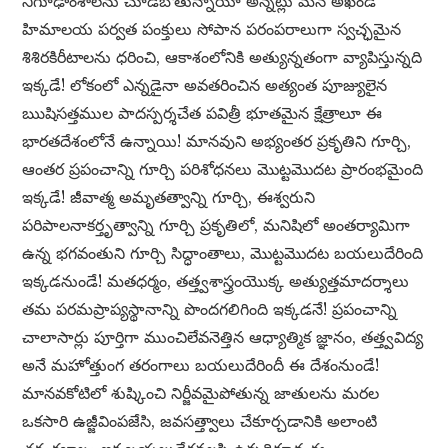
నిగూఢాంశాలను చూడబోతున్నాయో అన్నట్లు మన అఖండ
హిమాలయ పర్వత పంక్తులు సోపాన పరంపరాలుగా స్వచ్ఛమైన
శిశిరకిరీటాలను ధరించి, ఆకాశంలోనికి అత్యున్నతంగా వ్యాపిస్తున్నది
ఇక్కడే! లోకంలో ఎన్నడైనా అవతరించిన అత్యంత పూజ్యులైన
ఋషిసత్తముల పాదస్పర్శచేత పవిత్రీ భూతమైన క్షేత్రాలూ ఈ
భారతదేశంలోనే ఉన్నాయి! మానవుని అభ్యంతర ప్రకృతిని గూర్చి,
ఆంతర ప్రపంచాన్ని గూర్చి పరిశోధనలు మొట్టమొదట ప్రారంభమైంది
ఇక్కడే! జీవాత్మ అమృతత్వాన్ని గూర్చి, ఈశ్వరుని
పరిపాలనాకర్తృత్వాన్ని గూర్చి ప్రకృతిలో, మనిషిలో అంతర్యామిగా
ఉన్న భగవంతుని గూర్చి సిద్ధాంతాలు, మొట్టమొదట బయలుదేరింది
ఇక్కడనుండే! మతధర్మం, తత్త్వశాస్త్రంయొక్క అత్యుత్తమాదర్శాలు
తమ పరమప్రాప్యస్థానాన్ని పొందగలిగింది ఇక్కడనే! ప్రపంచాన్ని
చాలాసార్లు పూర్తిగా ముంచిలేవనెత్తిన ఆధ్యాత్మిక జ్ఞానం, తత్త్వవిద్య
అనే మహోత్తుంగ తరంగాలు బయలుదేరిందీ ఈ దేశంనుండే!
మానవకోటిలో శుష్కించి నిర్జీవమైపోతున్న జాతులను మరల
ఒకసారి ఉజ్జీవింపజేసి, జవసత్త్వాలు చేకూర్చడానికి అలాంటి