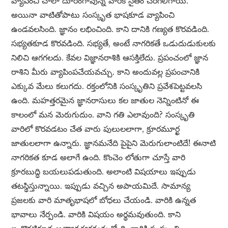
వ్యాపించి చాలా దూరంగావున్న వారికి సైతం చేరగలిగాయి.
అయినా వాటితోపాటు సంస్కృత భాషకూడ వ్యాపించి
ఉండవలసింది. జ్ఞానం లభించింది. కాని దానికి గణ్యత కొరవడింది.
సభ్యతకూడ కొరవడింది. సభ్యతే, అంటే నాగరికతే ఒడుదుడుకులకు
నిలిచి ఆగగలదు. కేవల విజ్ఞానరాశికి ఆసక్తిలేదు. ప్రపంచంలో జ్ఞాన
రాశిని మీరు వ్యాపింపచేయవచ్చు. కాని అందువల్ల ప్రపంచానికి
ఎక్కువ మేలు కలుగదు. రక్తంలోనికి సంస్కృతిని ప్రవేశపెట్టవలసి
ఉంది. మహత్తరమైన జ్ఞానరాసులు కల జాతుల నెన్నింటినో ఈ
కాలంలో మన మెరుగుదుం. వాని గతి ఎలావుంది? సంస్కృతి
వారిలో కొరవడటం చేత వారు పులులలాగా, క్రూరమూర్ఖ
జాతులలాగా ఉన్నారు. జ్ఞానమనేది పైపైని మెరుగులాంటిదే! ఈనాటి
నాగరికత కూడ అలాగే ఉంది. కొంచెం లోతుగా చూస్తే వారి
క్రూరబుద్ధి బయలుపడుతుంది. అలాంటి విషయాలు ఇప్పుడు
తటస్థిస్తున్నాయి. ఇప్పుడు వచ్చిన అపాయమిదే. సామాన్య
ప్రజలకు వారి మాతృభాషలో బోధలు చేయండి. వారికి ఉన్నత
భావాలు నేర్పండి. వారికి విషయం అర్థమవుతుంది. కాని