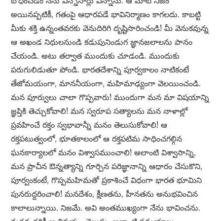
బోధించడం నేను ఎన్నోసార్లు విన్నాను. ఆ మాట నిజం
అయినప్పటికీ, గతంపై ఆధారపడే భావినిర్మాణం కాగలదు. కాబట్టి
మీకు శక్తి ఉన్నంతవరకు వెనుదిరిగి దృష్టిసారించండి! మీ వెనుకవున్న
ఆ అఖండ నిధులనుండి కడుపునిండుగ జ్ఞానజలాలను పానం
చేయండి. అటు తర్వాత ముందుకు చూడండి. ముందుకు
పరుగులిడుతూ పోండి. భారతదేశాన్ని పూర్వకాలం నాటికంటే
తేజోమయంగా, మాననీయంగా, మహిమాఢ్యంగా వెలయించండి.
మన పూర్వులు చాలా గొప్పవారు! ముందుగా మన మా విషయాన్ని
జ్ఞప్తికి తెచ్చుకోవాలి! మన స్వరూప సత్యాలను మన నాళాల్లో
ప్రవహించే రక్తం స్వభావాన్నీ మనం తెలుసుకోవాలి! ఆ
రక్తపటుత్వంలో, భూతకాలంలో ఆ రక్తపటిమ సాధించగల్గిన
ఘనకార్యాలలో మనం విశ్వాసముంచాలి! అలాంటి విశ్వాసాన్ని,
మన ప్రాచీన ఔన్నత్యాన్ని గూర్చిన పరిజ్ఞానాన్ని ఆధారం చేసుకొని,
పూర్వంకంటే, గొప్పమహిమతో ప్రకాశించే విధంగా భారత భూమిని
పునరుద్దరించాలి! మనదేశం, క్షీణతను, హీనతను అనుభవించిన
కాలాలున్నాయి. నిజమే. అవి అంతముఖ్యంగా నేను భావించను.