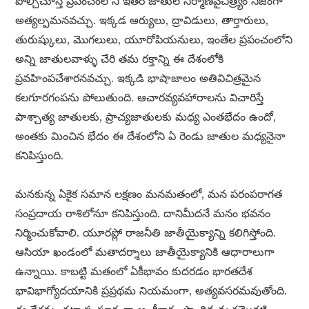
పోల్చిచూస్తే ప్రపంచంలోని ఇతర జాతుల నిర్మాణవైచిత్ర్యం నిజంగా
అత్యల్పమనవచ్చు. ఇక్కడ ఆర్యులు, ద్రావిడులు, తార్తారులు,
తురుష్కులు, మొగలులు, యూరోపియనులు, ఇంతేల ప్రపంచంలోని
అన్ని జాతులవాళ్ళు చేరి తమ రక్తాన్ని ఈ దేశంలోకి
ప్రవహింపచేశారనవచ్చు. ఇక్కడి భాషాజాలం అతివిచిత్రమైన
కలగూరగంపను పోలుతుంది. ఆచారవ్యవహారాలను విచారిస్తే
పాశ్చాత్య జాతులకు, ప్రాచ్యజాతులకు మధ్య ఎంతభేదం ఉందో,
అంతకు మించిన భేదం ఈ దేశంలోని ఏ రెండు జాతుల మధ్యనైనా
కనిపిస్తుంది.
మనకున్న ఏకైక సమాన లక్షణం మనమతంలో, మన పరంపరాగత
సంప్రదాయ రాశిలోనూ కనిపిస్తుంది. దానిమీదనే మనం భవనం
నిర్మించుకోవాలి. యూరప్లో రాజనీతి జాతీయైక్యాన్ని కలిగిస్తోంది.
ఆసియా ఖండంలో మతాదర్శాలు జాతీయైక్యానికి ఆధారాలుగా
ఉన్నాయి. కాబట్టి మతంలో ఏకీభావం కుదరడం భారతదేశ
భావిభాగ్యోదయానికి ప్రప్రథమ నియమంగా, అత్యవసరమవుతోంది.