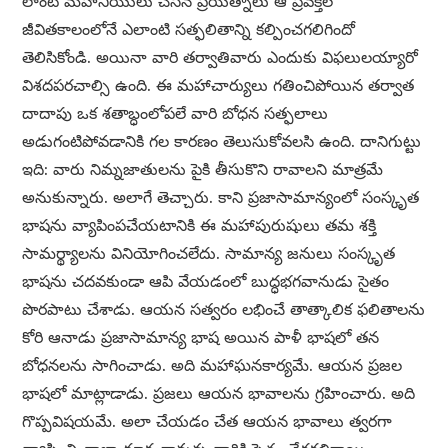
లాంటి మహనీయులు చేసిన ప్రయత్నాలు ఆ ప్రవక్తల
జీవితకాలంలోనే ఎలాంటి సత్ఫలితాన్ని కల్పించగలిగిందో
తెలిసికోండి. అయినా వారి తర్వాతివారు ఎందుకు విఫలులయ్యారో
విశదపరచాల్సి ఉంది. ఈ మహాచార్యులు గతించిపోయిన తర్వాత
దాదాపు ఒక శతాబ్ధంలోపలే వారి బోధన సత్ఫలాలు
అడుగంటిపోవడానికి గల కారణం తెలుసుకోవలసి ఉంది. దానిగుట్టు
ఇది: వారు నిమ్నజాతులను పైకి తీసుకొని రావాలని మాత్రమే
అనుకున్నారు. అలాగే తెచ్చారు. కాని ప్రజాసామాన్యంలో సంస్కృత
భాషను వ్యాపింపచేయటానికి ఈ మహాపురుషులు తమ శక్తి
సామర్థ్యాలను వినియోగించలేదు. సామాన్య జనులు సంస్కృత
భాషను చదవకుండా ఆపి వేయడంలో బుద్ధభగవానుడు సైతం
పొరపాటు చేశాడు. ఆయన సత్వరం లభించే తాత్కాలిక ఫలితాలను
కోరి ఆనాడు ప్రజాసామాన్య భాష అయిన పాళీ భాషలో తన
బోధనలను సాగించాడు. అది మహాఘనకార్యమే. ఆయన ప్రజల
భాషలో మాట్లాడాడు. ప్రజలు ఆయన భావాలను గ్రహించారు. అది
గొప్పవిషయమే. అలా చేయడం చేత ఆయన భావాలు త్వరగా