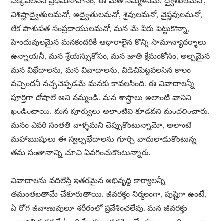
చెక్కవలసిన ప్రథమసోపానం, ఈ మత సమ్మేళనమే! ద్వైతులమనో,
విశిష్టాద్వైతులమనో, అద్వైతులమనో, శైవులమనో, వైష్ణవులమనో,
లేక పాశుపత సంప్రదాయులమనో, మన మే పేరు పెట్టుకొన్నా,
హిందువులమైన మనకందరికీ ఆధారాలైన కొన్ని సామాన్యాదర్శాలు
ఉన్నాయనీ, మన శ్రేయస్సుకోసం, మన జాతి క్షేమంకోసం, అల్పమైన
మన విభేదాలను, మన వివాదాలను, విడిచిపెట్టవలసిన కాలం
వచ్చిందనీ నచ్చచెప్పడమే మనకు కావలసింది. ఈ వివాదాలన్నీ
పూర్తిగా దోషాలే అని నమ్మండి. మన శాస్త్రాలు అలాంటి వానిని
ఖండించాయి. మన పూర్వులు అలాంటివి కూడవని మందలించారు.
మనం ఎవరి సంతతి వాళ్ళమని చెప్పుకొంటున్నామో, అలాంటి
మహాఋషులు ఈ స్వల్పభేదాలను గూర్చి వాదులాడుకొంటున్న
తమ సంతానాన్ని చూచి ఏవగించుకొంటున్నారు.
వివాదాలను వదిలేస్తే ఇతరమైన అభివృద్ధి కార్యాలన్నీ
తమంతటతామే చేకూరుతాయి. జీవరక్తం నిర్మలంగా, పుష్టిగా ఉంటే,
ఏ రోగ జీవాణువులూ శరీరంలో ప్రవేశించలేవు. మన జీవరక్తం