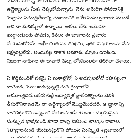
మనం మతాన్ని బలపరచాలి. ఆ పనిని ఎలా చేయడమో నా
ఉద్దేశ్యాలను మీకు చెప్పబోతున్నాను. నేను అమెరికా పోవడానికై
మద్రాసు సముద్రతీరాన్ని వదలడానికి అనేక సంవత్సరాలకు ముందే
అవి నా మనస్సులో ఉన్నాయి. అసలు నేను అమెరికా
ఇంగ్లాండులకు పోవడం, కేవలం ఈ భావాలను ప్రచారం
చేయడంకోసమే! అఖీలమత మహాసభను, ఇతర విషయాలను నేను
లక్ష్యపెట్టలేదు. అందువల్ల నాకొక అవకాశం మాత్రం దొరికింది.
నిజంగా నాకుగల ఈ భావాలే నన్ను లోకమంతటా తిరిగేలా చేశాయి.
ఏ కొద్దిమందికో వశమై ఏ మఠాల్లోనో, ఏ అడవులలోనో రహస్యంగా
దాచబడి, మూలబడివున్నట్టి మన గ్రంథాల్లోని
అమూల్యనిధులనదగినట్టి ఆధ్యాత్మిక జ్ఞానరత్నాలను వెలికి
తీసుకొనిరావడమే నా ఉద్దేశ్యాలలో మొట్టమొదటిది. ఆ జ్ఞానాన్ని
దాచిపెట్టుకొని ఉన్నవారి చేతులనుండేకాక ఇంకా దుర్గమమైన
సంస్కృత భాషనుండి కూడా దాన్ని పెకలించి లాక్కొని రావాలి.
శతాబ్దాలనుండి కరుడుకట్టుకొని పోయిన సంస్కృత శబ్దజాలంలో