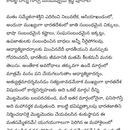
కాబట్టి దాన్ని గూర్చే మనమిప్పుడు శ్రద్ధ పూనాలి!
మతం సమ్మేళనాశక్తిని ఎదిరించి నిలువలేక, ఆసియాఖండంలో,
అందునా ముఖ్యంగా భారతదేశంలో జాతి సంబంధమైన చిక్కులు,
భాషా సంబంధమైన కష్టాలు, సంఘసంబంధమైన ఇక్కట్లు,
ఉపజాతులకు సంబంధించిన బాధలు అన్నీ నీరైపోగలవు.
ఆధ్యాత్మికాదర్శాలకు మించినదేదీ భారతీయుని మనస్సుకు
గోచరించదనీ, భారతీయ జీవనానికి మతమే కీలకమనీ మనకు
తెలుసు. అంతేకాక అవరోధాలు తక్కువగా ఉండే మార్గంలో
మాత్రమే మనం పని చేయగలుగుతాం ఆధ్యాత్మికాదర్శం,
అత్యుత్తమాదర్శమనడం సత్యంకావడమేకాక ముఖ్యంగా భారతదేశ
విషయంలో కార్యనిర్వహణకు అది ఒకటే మార్గం! దీన్ని
మొట్టమొదట బలపరచకుండ, మరే ఇతర మార్గంలోనైనా, పనిసాగిస్తే
అది మహానర్థక మవుతుంది. కాబట్టి భవిష్యత్కాలపు భారతజాతిని
నిర్మించడానికై మొట్టమొదట చేయవలసిన శంకుస్థాపన ఈ
మతసమ్మేళనమే! యుగయుగాలుగా పెరిగిన ఆ మహాశైలంలో