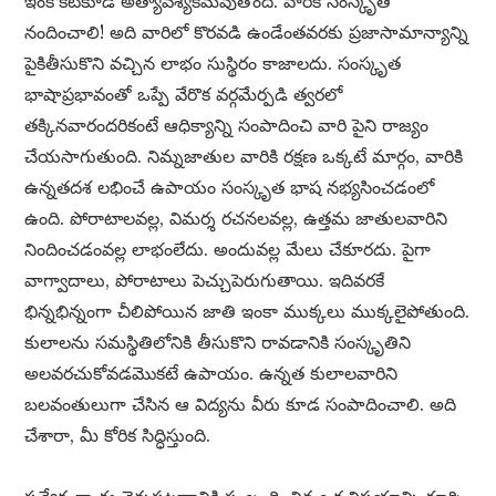
ఇంకొకటికూడ అత్యావశ్యకమవుతోంది. వారికి సంస్కృతి
నందించాలి! అది వారిలో కొరవడి ఉండేంతవరకు ప్రజాసామాన్యాన్ని
పైకితీసుకొని వచ్చిన లాభం సుస్థిరం కాజాలదు. సంస్కృత
భాషాప్రభావంతో ఒప్పే వేరొక వర్గమేర్పడి త్వరలో
తక్కినవారందరికంటే ఆధిక్యాన్ని సంపాదించి వారి పైని రాజ్యం
చేయసాగుతుంది. నిమ్నజాతుల వారికి రక్షణ ఒక్కటే మార్గం, వారికి
ఉన్నతదశ లభించే ఉపాయం సంస్కృత భాష నభ్యసించడంలో
ఉంది. పోరాటాలవల్ల, విమర్శ రచనలవల్ల, ఉత్తమ జాతులవారిని
నిందించడంవల్ల లాభంలేదు. అందువల్ల మేలు చేకూరదు. పైగా
వాగ్వాదాలు, పోరాటాలు పెచ్చుపెరుగుతాయి. ఇదివరకే
భిన్నభిన్నంగా చీలిపోయిన జాతి ఇంకా ముక్కలు ముక్కలైపోతుంది.
కులాలను సమస్థితిలోనికి తీసుకొని రావడానికి సంస్కృతిని
అలవరచుకోవడమొకటే ఉపాయం. ఉన్నత కులాలవారిని
బలవంతులుగా చేసిన ఆ విద్యను వీరు కూడ సంపాదించాలి. అది
చేశారా, మీ కోరిక సిద్ధిస్తుంది.