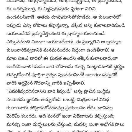
పరమావధి. ఈ బ్రాహ్మణుడు, ఈ భగవద్భక్తుడు, ఈ బ్రహ్మవిదుడు,
ఈ ఆదర్శమూర్తి, ఈ సిద్ధపురుషుడు స్థిరంగా నిలిచి
ఉండవలసివాడే! అతడు రూపుమాసిపోకూడదు. ఆ కులంవారిలో
ఇప్పుడు ఎన్ని లోపాలు కన్పిస్తున్నా, తక్కిన అన్ని కులాలవారినుండి
బయలుదేరిన బ్రహ్మవేత్తలకంటె ఈ బ్రాహ్మణ కులంనుండే
ఎక్కువమంది నిజంగా బయలుదేరారు. ఈ ప్రఖ్యాతిని ఆ బ్రాహ్మణ
కులంవారికివ్వడానికి మనమనందరం సిద్ధంగా ఉండితీరాలి! ఆ
మాట నిజం! వారిలో ఈ ఘనత ఉందని తక్కిన కులాలవారంతా
అంగీకరించాలి! మనం వారి లోపాలను గూర్చి మాట్లాడటానికి ధైర్యం
తెచ్చుకోవాలి! పూర్తిగా ధైర్యం పూనవలసిందే! అలాగయినప్పటికీ
వారికి అర్హమైన గౌరవాన్ని వారికి ఇచ్చితీరాలి.
“ఎవరికివ్వదగినదానిని వారి కివ్వండి” అన్న ప్రాచీన ఇంగ్లీషు
సామెతను జ్ఞాపకం తెచ్చుకోండి! కాబట్టి, మిత్రులారా! వివిధ
కులాలవారు పోట్లాడుకోవడంవల్ల ప్రయోజనం లేదు. దానివల్ల
మేలేమీ కలుగదు. అది మనలో ఇంకా విభేదాలను కల్పిస్తుంది;
మనల్ని ఇంకా దుర్బలులను చేస్తుంది; మనల్ని ఇంకా అధోగతిపాలు