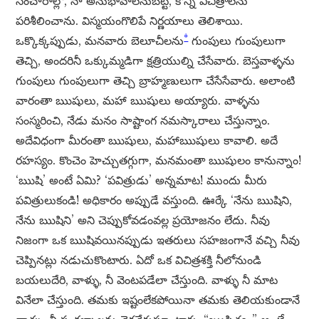
సంచారాల్లో, నా అనుభావాలనుబట్టి, కొన్ని విచిత్రాలను
పరిశీలించాను. విస్మయంగొలిపే నిర్ణయాలు తెలిశాయి.
*
ఒక్కొక్కప్పుడు, మనవారు బెలూచీలను
గుంపులు గుంపులుగా
తెచ్చి, అందరినీ ఒక్కుమ్మడిగా క్షత్రియుల్ని చేసేవారు. బెస్తవాళ్ళను
గుంపులు గుంపులుగా తెచ్చి బ్రాహ్మణులుగా చేసేసేవారు. అలాంటి
వారంతా ఋషులు, మహా ఋషులు అయ్యారు. వాళ్ళను
సంస్మరించి, నేడు మనం సాష్టాంగ నమస్కారాలు చేస్తున్నాం.
అదేవిధంగా మీరంతా ఋషులు, మహాఋషులు కావాలి. అదే
రహస్యం. కొంచెం హెచ్చుతగ్గుగా, మనమంతా ఋషులం కానున్నాం!
‘ఋషి’ అంటే ఏమి? ‘పవిత్రుడు’ అన్నమాట! ముందు మీరు
పవిత్రులుకండి! అధికారం అప్పుడే వస్తుంది. ఊర్కే ‘నేను ఋషిని,
నేను ఋషిని’ అని చెప్పుకోవడంవల్ల ప్రయోజనం లేదు. నీవు
నిజంగా ఒక ఋషివయినప్పుడు ఇతరులు సహజంగానే వచ్చి నీవు
చెప్పినట్లు నడుచుకొంటారు. ఏదో ఒక విచిత్రశక్తి నీలోనుండి
బయలుదేరి, వాళ్ళు, నీ వెంటపడేలా చేస్తుంది. వాళ్ళు నీ మాట
వినేలా చేస్తుంది. తమకు ఇష్టంలేకపోయినా తమకు తెలియకుండానే