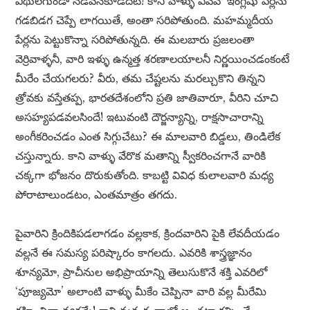
వీథులగుండా నడవనేకూడదట! కాని వాళ్ళు ఏవేవో ఇంగ్లీషు పేర్లను
గడబిడగ చెప్పే లాగయితే, అంతా సరిపోతుంది. మహమ్మదీయ
పేర్లను పెట్టుకొన్నా సరిపోతున్నది. ఈ మలబారు ప్రజలంతా
వెర్రివాళ్ళనీ, వారి ఇళ్ళు ఉన్మత్త శరణాలయాలనీ నిర్ణయించడంకంటే
మీరేం చేయగలరు? వీరు, తమ చేష్టలను మరల్చుకొని తిన్నని
త్రోవకు వస్తేతప్ప, భారతదేశంలోని ప్రతి జాతివారూ, వీరిని చూచి
అసహ్యపడవలసిందే! ఇటువంటి దౌర్జన్యాన్ని, రాక్షసాచారాన్ని
అంగీకరించడం ఎంత సిగ్గుచేటు? ఈ మాలవారి బిడ్డలు, తిండిలేక
చస్తున్నారు. కాని వాళ్ళు వేరొక మతాన్ని స్వీకరించగానే వారికి
చక్కగా భోజనం దొరుకుతోంది. కాబట్టి వివిధ కులాలవారి మధ్య
పోరాటాలుండటం, ఎంతమాత్రం తగదు.
పైవారిని క్రిందికిపడలాగడం వల్లకాక, క్రిందవారిని పైకి లేవదీయడం
వల్లనే ఈ సమస్య పరిష్కారం కాగలదు. ఎవరికి శాస్త్రజ్ఞానం
శూన్యమో, ప్రాచీనుల అభిప్రాయాన్ని తెలుసుకొనే శక్తి ఎవరిలో
‘పూజ్యమో’ అలాంటి వాళ్ళు మీకేం చెప్పినా వారి వల్ల మీరేమి