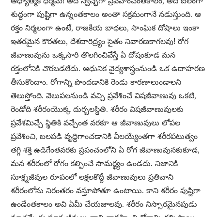
ఆధ్యాత్మిక ధర్మమే! అది స్వేచ్ఛగా ప్రవహించేంతకాలం, అది బలంగా
శుద్ధంగా పుష్టిగా ఉన్నంతకాలం అంతా సక్రమంగానే నడుస్తుంది. ఆ
రక్తం నిర్మలంగా ఉంటే, రాజకీయ బాధలు, సాంఘిక దోషాలు ఇంకా
ఇతరమైన కొరతలు, దేశదారిద్ర్యం సైతం నివారణకాగలవు! రోగ
జీవాణువును ఒక్కసారి తొలగించివేస్తే ఏ దోషంకూడ మన
రక్తంలోనికి చొరబడలేదు. ఆధునిక వైద్యశాస్త్రంనుండి ఒక ఉదాహరణ
తీసుకొందాం. రోగాన్ని పొందడానికి రెండు కారణాలుండాలని
తెలుస్తోంది. వెలుపలనుండి వచ్చి ప్రవేశించే విషజీవాణువు ఒకటి,
రెండోది శరీరంయొక్క దుర్బలస్థితి. శరీరం విషజీవాణువులకు
ప్రవేశమిచ్చే స్థితికి వచ్చేంత వరకూ ఆ జీవాణువులు లోపల
ప్రవేశించి, బలపడి వృద్ధిగాంచడానికి వీలయ్యేంతగా శరీరపటుత్వం
తగ్గి శక్తి ఉడిగేంతవరకు ప్రపంచంలోని ఏ రోగ జీవాణువునకుకూడ,
మన శరీరంలో రోగం కల్పించే సామర్థ్యం ఉండదు. నిజానికి
సూక్ష్మజీవుల రూపంలో లక్షలకొద్దీ జీవాణువులు ప్రతివాని
శరీరంలోను నిరంతరం వస్తూపోతూ ఉంటాయి. కాని శరీరం పుష్టిగా
ఉండేంతకాలం అవి ఏమీ చేయజాలవు. శరీరం నిస్సారమైనపుడు