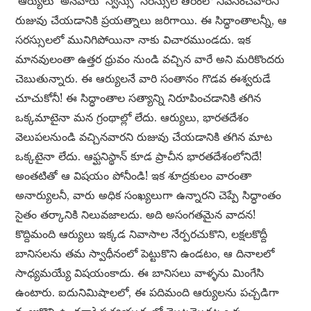
‘ఆర్యులు’ అనేవారు ‘స్విస్సు’ సరస్సుల తీరంలో నివసించేవారని
రుజువు చేయడానికి ప్రయత్నాలు జరిగాయి. ఈ సిద్ధాంతాలన్నీ, ఆ
సరస్సులలో మునిగిపోయినా నాకు విచారముండదు. ఇక
మానవులంతా ఉత్తర ధ్రువం నుండి వచ్చిన వారే అని మరికొందరు
చెబుతున్నారు. ఈ ఆర్యులనే వారి సంతానం గొడవ ఈశ్వరుడే
చూచుకోనీ! ఈ సిద్ధాంతాల సత్యాన్ని నిరూపించడానికి తగిన
ఒక్కమాటైనా మన గ్రంథాల్లో లేదు. ఆర్యులు, భారతదేశం
వెలుపలనుండి వచ్చినవారని రుజువు చేయడానికి తగిన మాట
ఒక్కటైనా లేదు. ఆఫ్ఘనిస్థాన్ కూడ ప్రాచీన భారతదేశంలోనిదే!
అంతటితో ఆ విషయం పోనీండి! ఇక శూద్రకులం వారంతా
అనార్యులనీ, వారు అధిక సంఖ్యలుగా ఉన్నారని చెప్పే సిద్ధాంతం
సైతం తర్కానికి నిలువజాలదు. అది అసంగతమైన వాదన!
కొద్దిమంది ఆర్యులు ఇక్కడ నివాసాల నేర్పరచుకొని, లక్షలకొద్దీ
బానిసలను తమ స్వాధీనంలో పెట్టుకొని ఉండటం, ఆ దినాలలో
సాధ్యమయ్యే విషయంకాదు. ఈ బానిసలు వాళ్ళను మింగేసి
ఉంటారు. ఐదునిమిషాలలో, ఈ పదిమంది ఆర్యులను పచ్చడిగా