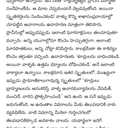
పుస్తకాలూ ఉన్నాయి. ఇది ఎంతో రాక్షసకృత్యం! ప్రాచీన మూర్ఖత!
సందేహంలేదు. ఆ మాట చెప్పకుండానే వెల్లడవుతోంది. అయినా
స్మృతికర్తలను నిందించకండి! వాళ్ళు కొన్ని శాఖాసంప్రదాయాల్లో
చూపట్టిన ఆచారాలను ఉదాహరణ మాత్రంగా తెలిపారు.
ప్రాచీనుల్లో అప్పుడప్పుడు ఇలాంటి ఘోరరాక్షసులు తలచూపుతూ
వచ్చారు. అన్ని యుగాల్లోనూ కొంచెం హెచ్చుతగ్గుగా, అలాంటి
ఘోరపాతకులు, అన్ని చోట్లా కనిపిస్తారు. కాలక్రమేణా ఈ కాఠిన్యం
కొంచెం తగ్గుతూ వచ్చింది. ఉదాహరణకు ‘శూద్రులను బాధించకండి.
అయినా వాళ్ళకు ఉత్తమ ధర్మాలను బోధించకండి’ అనే ఇలాంటి
వాక్యాలూ ఉన్నాయి. కాలక్రమాన ఇతర స్మృతులలో, ముఖ్యంగా
ఇప్పుడు ప్రామాణికాలుగావున్న స్మృతులలో “శూద్రులు
బ్రాహ్మణులను అనుకరిస్తే, వాళ్ళ ఆచారమర్యాదలను చేపడితే,
మంచిదే. వారిని ప్రోత్సహించండి” అని ఉంది. ఆ పనే ఇప్పుడు
జరుగుతోంది. ఆ ఉదంతాల వివరాలను మీకు తెలుపడానికి నాకు
వ్యవధిలేదు. వాటి వివరాన్ని మీరెలా గుర్తించగలరో
తెలపడానికిక్కూడ అవకాశం చాలదు. యథార్థంగా జరిగే