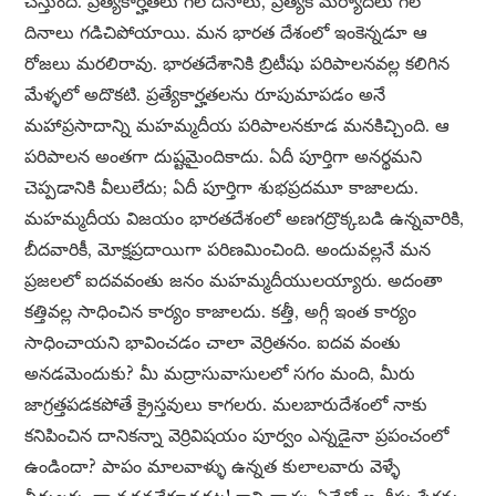
చేస్తుంది. ప్రత్యేకార్హతలు గల దినాలు, ప్రత్యేక మర్యాదలు గల
దినాలు గడిచిపోయాయి. మన భారత దేశంలో ఇంకెన్నడూ ఆ
రోజలు మరలిరావు. భారతదేశానికి బ్రిటీషు పరిపాలనవల్ల కలిగిన
మేళ్ళలో అదొకటి. ప్రత్యేకార్హతలను రూపుమాపడం అనే
మహాప్రసాదాన్ని మహమ్మదీయ పరిపాలనకూడ మనకిచ్చింది. ఆ
పరిపాలన అంతగా దుష్టమైందికాదు. ఏదీ పూర్తిగా అనర్థమని
చెప్పడానికి వీలులేదు; ఏదీ పూర్తిగా శుభప్రదమూ కాజాలదు.
మహమ్మదీయ విజయం భారతదేశంలో అణగద్రొక్కబడి ఉన్నవారికి,
బీదవారికీ, మోక్షప్రదాయిగా పరిణమించింది. అందువల్లనే మన
ప్రజలలో ఐదవవంతు జనం మహమ్మదీయులయ్యారు. అదంతా
కత్తివల్ల సాధించిన కార్యం కాజాలదు. కత్తీ, అగ్గీ ఇంత కార్యం
సాధించాయని భావించడం చాలా వెర్రితనం. ఐదవ వంతు
అనడమెందుకు? మీ మద్రాసువాసులలో సగం మంది, మీరు
జాగ్రత్తపడకపోతే క్రైస్తవులు కాగలరు. మలబారుదేశంలో నాకు
కనిపించిన దానికన్నా వెర్రివిషయం పూర్వం ఎన్నడైనా ప్రపంచంలో
ఉండిందా? పాపం మాలవాళ్ళు ఉన్నత కులాలవారు వెళ్ళే