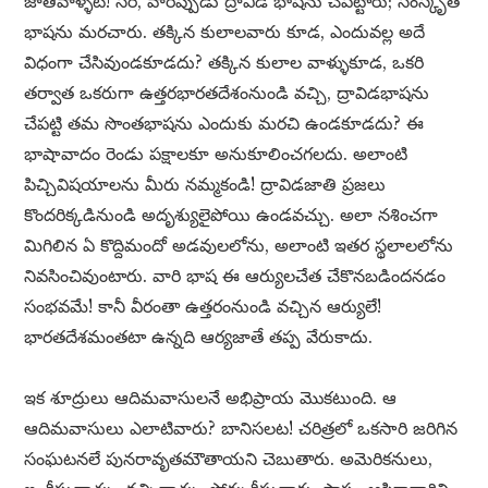
జాతివాళ్ళట! సరే, వారిప్పుడు ద్రావిడ భాషను చేపట్టారు; సంస్కృత
భాషను మరచారు. తక్కిన కులాలవారు కూడ, ఎందువల్ల అదే
విధంగా చేసివుండకూడదు? తక్కిన కులాల వాళ్ళుకూడ, ఒకరి
తర్వాత ఒకరుగా ఉత్తరభారతదేశంనుండి వచ్చి, ద్రావిడభాషను
చేపట్టి తమ సొంతభాషను ఎందుకు మరచి ఉండకూడదు? ఈ
భాషావాదం రెండు పక్షాలకూ అనుకూలించగలదు. అలాంటి
పిచ్చివిషయాలను మీరు నమ్మకండి! ద్రావిడజాతి ప్రజలు
కొందరిక్కడినుండి అదృశ్యులైపోయి ఉండవచ్చు. అలా నశించగా
మిగిలిన ఏ కొద్దిమందో అడవులలోను, అలాంటి ఇతర స్థలాలలోను
నివసించివుంటారు. వారి భాష ఈ ఆర్యులచేత చేకొనబడిందనడం
సంభవమే! కానీ వీరంతా ఉత్తరంనుండి వచ్చిన ఆర్యులే!
భారతదేశమంతటా ఉన్నది ఆర్యజాతే తప్ప వేరుకాదు.
ఇక శూద్రులు ఆదిమవాసులనే అభిప్రాయ మొకటుంది. ఆ
ఆదిమవాసులు ఎలాటివారు? బానిసలట! చరిత్రలో ఒకసారి జరిగిన
సంఘటనలే పునరావృతమౌతాయని చెబుతారు. అమెరికనులు,