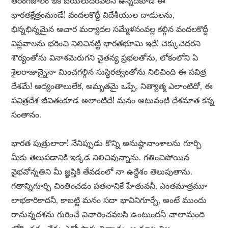
తరంగజాలం ఇక బయలుదేరవలసి ఉన్నదికూడ ఈ
భారతక్షేత్రంనుండే! వందలకొద్దీ విదేశీయుల దాడులను,
భిన్నభిన్నమైన ఆచార మర్యాదల సమ్మేళనంవల్ల కల్గిన వందలకొద్దీ
విప్లవాలను భరించి నిలిచినట్టి భారతభూమి ఇదే! చెక్కుచెదరని
శౌర్యంతోను వినాశమెరుగని చైతన్య ప్రభలతోను, లోకంలోని ఏ
శైలరాజాన్నైనా మించగల్గిన సుస్థిరత్వంతోను నిలిచింది ఈ పవిత్ర
దేశమే! ఆద్యంతాలులేక, అమృతమై ఒప్పే, నిత్యాత్మ ఎలాంటిదో, ఈ
పవిత్రదేశ జీవితంకూడ అలాంటిదే! మనం అటువంటి దేశమాత కన్న
సంతానం.
భారత పుత్రులారా! నేనిప్పుడు కొన్ని అనుష్ఠానాంశాలను గూర్చి
మీకు తెలుపడానికి ఇక్కడ నిలిచివున్నాను. గతించిపోయిన
వైభవోన్నతిని మీ జ్ఞప్తికి తేవడంలో నా ఉద్దేశం తెలుపుతాను.
గతాన్నిగూర్చి చింతించడం పతనానికే హేతువనీ, ఎంతమాత్రమూ
లాభకారికాదనీ, కాబట్టి మనం సదా భావినిగూర్చే, అంటే ముందు
రానున్నదశను గురించే విచారించవలసి ఉంటుందనీ చాలామంది