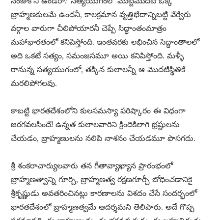
నంజుకొని ఉండరా? సత్యయుగంలో మొట్టమొదట ఒక్క
బ్రాహ్మణకులమే ఉందనీ, కాలక్రమాన వృత్తిభేదాన్నిబట్టి వేర్వేరు
వర్గాల వారుగా చీలిపోయారనీ చెప్పే సిద్ధాంతంమాత్రం
మహాభారతంలో కనిపిస్తోంది. ఇంతవరకు లభించిన సిద్ధాంతాలలో
అది ఒకటే సత్యం, సమంజసమూ అయి కనిపిస్తోంది. మళ్ళీ
రానున్న సత్యయుగంలో, తక్కిన కులాలన్నీ ఆ మొదటిస్థితికే
మరలిపోగలవు.
కాబట్టి భారతదేశంలోని కులసమస్యా పరిష్కారం ఈ విధంగా
జరగవలసిందే! ఉన్నత కులాలవారిని క్రిందికిలాగి భ్రష్టులను
చేయడం, బ్రాహ్మణులను నలిపి నాశనం చేయడమూ పొసగదు.
శ్రీ శంకరాచార్యులవారు తన గీతావ్యాఖ్యాన ప్రారంభంలో
బ్రాహ్మణత్వాన్ని గూర్చి, బ్రాహ్మణత్వ రక్షణగూర్చీ బోధించడానికై
శ్రీకృష్ణుడు అవతరించినట్లు కారణాలను విశదం చేసే సందర్భంలో
భారతదేశంలో బ్రాహ్మణత్వమే ఆదర్శమని తెలిపారు. అదే గొప్ప