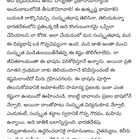
అది భద్రపరచబడి ఉంది. దాన్నంతా ప్రజాసామాన్యానికి
అందుబాటులోనికి తీసుకొనిరావాలి! ఈ ఉత్కృష్ట భావరాశిని
బయటకి లాక్కొనివచ్చి, సంస్కృతభాష తెలిసినా, తెలియకున్నా
భారతదేశంలోని ప్రతిఒక్కరికీ అది కొంగుబంగారమై ఒప్పేలా
చేసేయాలని నా కోరిక. అలా చేయడంలో మన సంస్కృతభాష, మన
ఈ దివ్యభాషే ఒక గొప్పవిఘ్నంగా ఉంది. మన జాతి అంతా మంచి
సంస్కృత పండితులయితేనేతప్ప ఈ కష్టం తొలిగేలాలేదు. నా
జీవితకాలమంతా ఈ భాషను పరిశోధిస్తూనే ఉన్నాను. అయినా ప్రతి
నూతన గ్రంథమూ నాకు తెలియందిగానే కనిపిస్తుందంటే ఈ
కష్టమెలాంటిదో మీరు గ్రహించగలరు. ఈ భాషను పూర్తిగా
తెలుసుకోవడానికి అవకాశంలేని సామాన్య ప్రజలకు ఇంకా ఎంత
కష్టంగా ఉంటుందో ఊహించండి. కాబట్టి భావాలను ప్రజల భాషలోనే
నేర్పాలి. అయినా దాంతోపాటు సంస్కృత విద్యనుకూడ నేర్వాలి.
ఎందుకంటే, సంస్కృత శబ్దాల స్వరానికే గొప్ప గౌరవం, మహిమ
ఉన్నాయి. అది జాతికి బలాన్నిస్తుంది. భారతదేశపు
నిమ్నజాతులను ఉద్దరించడానికై రామానుజులు, చైతన్యులు, కబీరు