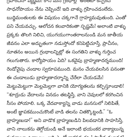
గ్రహించినా వ్యర్థమే! కాని మన గ్రంథాల్లో అంతటా కన్పించే
సాధనోపాయం నేను చెప్పిందే! ఇది వాళ్ళు గ్రహించడంలేదు.
బుద్ధిమంతులకు ఈ విషయం చక్కగానే గ్రాహ్యమవుతుంది. ఎంతో
పని చేయవచ్చు. ఆలోచన కలవారికంతా స్పష్టమే! అలాంటి వాళ్ళు
ప్రక్కకు తొలగి నిలిచి, యుగయుగాంతరాలనుండి మన జాతీయ
జీవనం ఎలా అద్భుతంగా నడుస్తోందో కనిపెట్టిచూస్తే, ప్రాచీనం,
నూతనం అయిన గ్రంథాలన్నిట్లో ఈ సంగతిని వాళ్ళు గుర్తించ
గలుగుతారు. కార్యోపాయం ఏది? ఒకవైపు బ్రాహ్మణాదర్శముంది!
రెండోవైపు చండాల స్వరూపముంది. మనం చేయవలసిన పనంతా
ఈ చండాలుడు బ్రాహ్మణాదర్శాన్ని చేరేలా చేయడమే!
మెట్టుమెట్టుగా మెల్లమెల్లగా వానికి యోగ్యతలను కల్పిస్తూండాలి!
“శూద్రుడు వేదాలను వినడం తటస్థిస్తే, వాని చెవులలో కరగించిన
సీసం పోయాలి. ఒక్క వేదవాక్యాన్ని వాడు మనసులో నిలిపితే,
అంటే జ్ఞాపకముంచుకొంటే వాడి తలను చితక్కొట్టండి.” “ఓ
బ్రాహ్మణుడా!” అని వాడొక బ్రాహ్మణుడిని పిలవడానికి సాహసిస్తే,
వాని నాలుకను తెగ్గోయండి అనే ఇలాంటి భయంకర వాక్యాలున్న