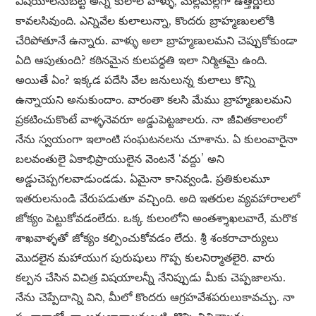
విషయాలనుబట్టి అన్ని కులాల వాళ్ళు, మెల్లమెల్లగా ఉత్తీర్ణులు
కావలసివుంది. ఎన్నివేల కులాలున్నా, కొందరు బ్రాహ్మణులలోకి
చేరిపోతూనే ఉన్నారు. వాళ్ళు అలా బ్రాహ్మణులమని చెప్పుకోకుండా
ఏది ఆపుతుంది? కఠినమైన కులపద్ధతి ఇలా నిర్మితమై ఉంది.
అయితే ఏం? ఇక్కడ పదేసి వేల జనులున్న కులాలు కొన్ని
ఉన్నాయని అనుకుందాం. వారంతా కలసి మేము బ్రాహ్మణులమని
ప్రకటించుకొంటే వాళ్ళనెవరూ అడ్డుపెట్టజాలరు. నా జీవితకాలంలో
నేను స్వయంగా ఇలాంటి సంఘటనలను చూశాను. ఏ కులంవారైనా
బలవంతులై ఏకాభిప్రాయులైన వెంటనే ‘వద్దు’ అని
అడ్డుచెప్పగలవాడుండడు. ఏమైనా కానివ్వండి. ప్రతికులమూ
ఇతరులనుండి వేరుపడుతూ వచ్చింది. అది ఇతరుల వ్యవహారాలలో
జోక్యం పెట్టుకోవడంలేదు. ఒక్క కులంలోని అంతశ్శాఖలవారే, మరొక
శాఖవాళ్ళతో జోక్యం కల్పించుకోవడం లేదు. శ్రీ శంకరాచార్యులు
మొదలైన మహాయుగ పురుషులు గొప్ప కులనిర్మాతలైరి. వారు
కల్పన చేసిన విచిత్ర విషయాలన్నీ నేనిప్పుడు మీకు చెప్పజాలను.
నేను చెప్పేదాన్ని విని, మీలో కొందరు ఆగ్రహవేశపరులుకావచ్చు. నా