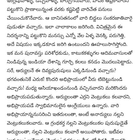
ఇంగ్లీషువాళ్ళు, డచ్చివాళ్ళు, పోర్చుగీసువారు, పాపం ఆఫ్రికావారిని
పట్టుకొని ప్రాణాలున్నంత వరకు కష్టపెట్టి వారిచేత పనులు
చేయించుకొనేవారు. ఆ బానిసతనంలో వారి బిడ్డలు సంకరజాతివారై
పుడుతూ వచ్చారు. ఇలా చాలాకాలం జరిగింది. విచిత్రమైన ఈ
నిదర్శనాన్ని పట్టుకొని మనస్సు ఎన్నో వేల ఏళ్ళ వెనక్కి పరుగెత్తి,
అదే విషయం ఇక్కడకూడ జరిగి ఉంటుందని ఊహలుసాగిస్తోంది.
ఇక మన పురావస్తు పరిశోధకుడు, కాటుకకళ్ళుగల ఆదిమవాసులతో
నిండివున్న ఇండియా దేశాన్ని గూర్చి కలలు కనడం మొదలుపెట్టాడు.
సరే, ఆర్యులనే ఈ దివ్యపురుషులు ఎక్కడినుండి వచ్చారు?
భగవంతునికే ఎరుక! కొందరి అభిప్రాయంలో వీరు టిబెట్టునుండి
వచ్చారు! మధ్య ఆసియాఖండంనుండి వచ్చినవారని మరికొందరు
అభిప్రాయపడుతున్నారు. ఆర్యులంతా ఎర్రని వెంట్రుకలు కలవారని,
అభిప్రాయపడే స్వాభిమానులైన ఆంగ్లేయులు ఉన్నారు. వారి
అభిప్రాయాన్ననుసరించి ఇతరులంతా, అంటే అనార్యులు నల్లని
వెంట్రుకలుకలవారు. ఆ గ్రంథకర్త నల్లని వెంట్రుకలుకల పురుషుడైతే
ఆర్యులంతా, నల్లని వెంట్రుకలు కలవారే అయిపోతారు. ఇటీవల