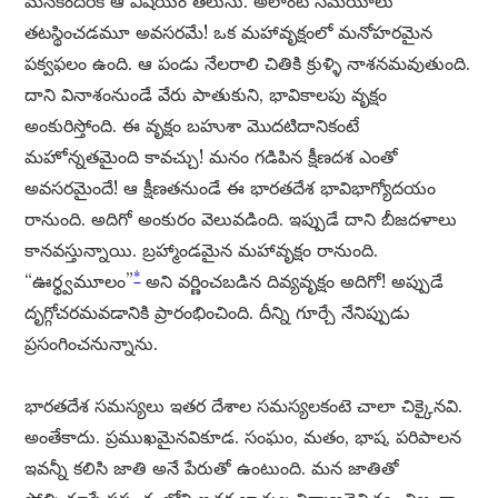
మనకందరికీ ఆ విషయం తెలుసు. అలాంటి సమయాలు
తటస్థించడమూ అవసరమే! ఒక మహావృక్షంలో మనోహరమైన
పక్వఫలం ఉంది. ఆ పండు నేలరాలి చితికి క్రుళ్ళి నాశనమవుతుంది.
దాని వినాశంనుండే వేరు పాతుకుని, భావికాలపు వృక్షం
అంకురిస్తోంది. ఈ వృక్షం బహుశా మొదటిదానికంటే
మహోన్నతమైంది కావచ్చు! మనం గడిపిన క్షీణదశ ఎంతో
అవసరమైందే! ఆ క్షీణతనుండే ఈ భారతదేశ భావిభాగ్యోదయం
రానుంది. అదిగో అంకురం వెలువడింది. ఇప్పుడే దాని బీజదళాలు
కానవస్తున్నాయి. బ్రహ్మాండమైన మహావృక్షం రానుంది.
*
“ఊర్థ్వమూలం”
అని వర్ణించబడిన దివ్యవృక్షం అదిగో! అప్పుడే
దృగ్గోచరమవడానికి ప్రారంభించింది. దీన్ని గూర్చే నేనిప్పుడు
ప్రసంగించనున్నాను.
భారతదేశ సమస్యలు ఇతర దేశాల సమస్యలకంటె చాలా చిక్కైనవి.
అంతేకాదు. ప్రముఖమైనవికూడ. సంఘం, మతం, భాష, పరిపాలన
ఇవన్నీ కలిసి జాతి అనే పేరుతో ఉంటుంది. మన జాతితో