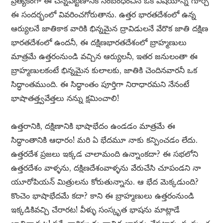
ప్రత్యేకంగా ఈ చెన్నపట్టణానికి సంబంధించిన ఒక విషయాన్ని గూర్చి
ఈ సందర్భంలో వివరించగోరుతాను. ఉత్తర భారతదేశంలో ఉన్న
ఆర్యులనే జాతికాక వారికి భిన్నమైన ద్రావిడులనే వేరొక జాతి దక్షిణ
భారతదేశంలో ఉందనీ, ఈ దక్షిణభారతదేశంలో బ్రాహ్మణులు
మాత్రమే ఉత్తరంనుండి వచ్చిన ఆర్యులనీ, ఇతర జనులంతా ఈ
బ్రాహ్మణులకంటే భిన్నమైన కులాలకు, జాతికి చెందినవారనీ ఒక
సిద్ధాంతముంది. ఈ సిద్ధాంతం పూర్తిగా నిరాధారమని నేనంటే
భాషాతత్త్వవేత్తలు నన్ను క్షమించాలి!
ఉత్తరానికి, దక్షిణానికి భాషాభేదం ఉండడం మాత్రమే ఈ
సిద్ధాంతానికి ఆధారం! మరి ఏ భేదమూ నాకు కన్పించడం లేదు.
ఉత్తరదేశ ప్రజలు ఇక్కడ చాలామంది ఉన్నాంకదా? ఈ సభలోని
ఉత్తరదేశం వాళ్ళను, దక్షిణదేశంవాళ్ళను వేరుచేసి చూపండని నా
యూరోపియన్ మిత్రులను కోరుతున్నాను. ఆ భేద మెక్కడుంది?
కొంచెం భాషాభేదమే కదా? కాని ఈ బ్రాహ్మణులు ఉత్తరంనుండి
ఇక్కడికివచ్చి చేరారట! వీళ్ళు సంస్కృత భాషను మాట్లాడే