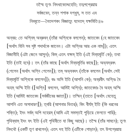
তস্মৈ তৃণং নিদধাবেতদ্দহেতি; তদুপপ্রেয়ায়
সর্বজবেন, তন্ন শশাক দগ্ধুম্, স তত এব
নিববৃতে—নৈতদশকং বিজ্ঞাতুং যদেতদ্ যক্ষমিতি॥৬
অন্বয়: তে অগ্নিম্ অব্রুবন্ (তাঁরা অগ্নিকে বললেন); জাতবেদ (হে জাতবেদ
[অর্থাৎ যিনি সব সৃষ্ট পদার্থকে জানেন। এটা অগ্নির আর এক নাম]); এতৎ
বিজানীহি (এটা জেনে আসুন); কিম্ এতৎ যক্ষম্ ইতি (এই দিব্যমূর্তি কে); তথা
ইতি (তাই হবে)। তৎ (তাঁর কাছে [অর্থাৎ দিব্যমূর্তির কাছে]); অভ্যদ্রবৎ
(গেলেন [অর্থাৎ অগ্নি গেলেন]); তম্ অভ্যবদৎ (তাঁকে বললেন [অর্থাৎ সেই
দিব্যমূর্তি অগ্নিকে বললেন]); কঃ অসি ইতি (আপনি কে); অব্রবীৎ অগ্নিঃ বৈ
অহম্ অস্মি ইতি ([অগ্নি] বললেন, আমিই অগ্নি); জাতবেদাঃ বৈ অহম্ অস্মি
ইতি (আমিই জাতবেদ [সর্বজীবের জ্ঞাতা])। তস্মিন্ (তাতে [অর্থাৎ যেহেতু
আপনি এত অসাধারণ]); ত্বয়ি (আপনার ভিতর); কিং বীর্যম্ ইতি (কি ধরনের
শক্তি); ইদং সর্বম্ অপি দহেয়ম্ (আমি এই সমস্তই পুড়িয়ে ফেলতে পারি);
পৃথিব্যাম্ ইদং যৎ ইতি (এই পৃথিবীতে যা কিছু আছে)। তস্মৈ (তাঁর সামনে); তৃণং
নিদধৌ (একটি তৃণ রাখলেন); এতৎ দহ ইতি (এটিকে পোড়ান); তৎ উপপ্রেয়ায়