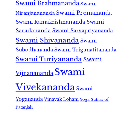
Swami Brahmananda
Swami
Swami Premananda
Niranjanananda
Swami Ramakrishnananda
Swami
Saradananda
Swami Sarvapriyananda
Swami Shivananda
Swami
Subodhananda
Swami Trigunatitananda
Swami Turiyananda
Swami
Swami
Vijnanananda
Vivekananda
Swami
Yogananda
Vinayak Lohani
Yoga Sutras of
Patanjali