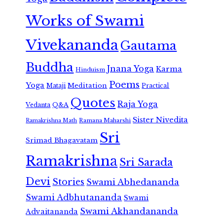
Works of Swami
Vivekananda
Gautama
Buddha
Jnana Yoga
Karma
Hinduism
Poems
Yoga
Meditation
Mataji
Practical
Quotes
Raja Yoga
Vedanta
Q&A
Sister Nivedita
Ramana Maharshi
Ramakrishna Math
Sri
Srimad Bhagavatam
Ramakrishna
Sri Sarada
Devi
Stories
Swami Abhedananda
Swami Adbhutananda
Swami
Swami Akhandananda
Advaitananda