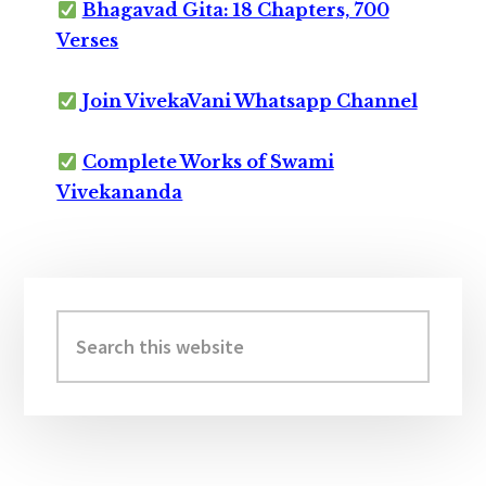
Bhagavad Gita: 18 Chapters, 700
Verses
Join VivekaVani Whatsapp Channel
Complete Works of Swami
Vivekananda
Primary
Sidebar
Search
this
website