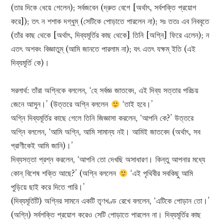
(তার দিকে ধেয়ে গেলেন); সর্বজবেন (দ্রুত বেগে [অর্থাৎ, সর্বশক্তি প্রয়োগ
করে]); তৎ ন শশাক দগ্ধুম্ (সেটিকে পোড়াতে পারলেন না); সঃ ততঃ এব নিববৃতে
(তাঁর কাছ থেকে [অর্থাৎ, দিব্যমূর্তির কাছ থেকে] তিনি [অগ্নি] ফিরে এলেন); ন
এতৎ অশকং বিজ্ঞাতুম্ (আমি জানতে পারলাম না); যৎ এতৎ যক্ষম্ ইতি (এই
দিব্যমূর্তি কে)।
সরলার্থ: তাঁরা অগ্নিকে বললেন, ‘হে সর্বজ্ঞ জাতবেদ, এই দিব্য সত্তার পরিচয়
জেনে আসুন।’ (উত্তরে অগ্নি বললেন
‘তাই হবে।’
অগ্নি দিব্যমূর্তির কাছে গেলে তিনি জিজ্ঞাসা করলেন, ‘আপনি কে?’ উত্তরে
অগ্নি বললেন, ‘আমি অগ্নি, আমি সামান্য নই। আমিই জাতবেদ (অর্থাৎ, সব
প্রাণীকেই আমি জানি)।’
দিব্যসত্তা প্রশ্ন করলেন, ‘আপনি তো দেখছি অসাধারণ। কিন্তু আপনার মধ্যে
কোন্ বিশেষ শক্তি আছে?’ (অগ্নি বললেন
‘এই পৃথিবীর সবকিছু আমি
পুড়িয়ে ছাই করে দিতে পারি।’
(দিব্যমূর্তিটি) অগ্নির সামনে একটি তৃণখণ্ড রেখে বললেন, ‘এটিকে পোড়ান তো।’
(অগ্নি) সর্বশক্তি প্রয়োগ করেও সেটি পোড়াতে পারলেন না। দিব্যমূর্তির কাছ