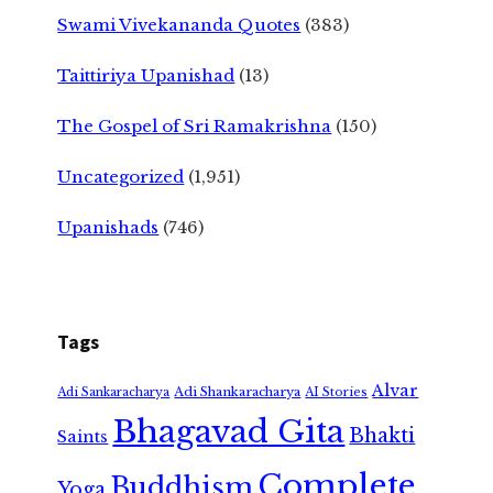
Swami Vivekananda Quotes
(383)
Taittiriya Upanishad
(13)
The Gospel of Sri Ramakrishna
(150)
Uncategorized
(1,951)
Upanishads
(746)
Tags
Alvar
Adi Shankaracharya
Adi Sankaracharya
AI Stories
Bhagavad Gita
Bhakti
Saints
Complete
Buddhism
Yoga