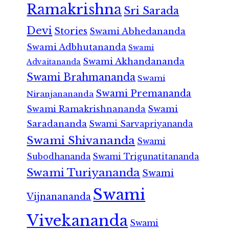
Ramakrishna
Sri Sarada
Devi
Stories
Swami Abhedananda
Swami Adbhutananda
Swami
Swami Akhandananda
Advaitananda
Swami Brahmananda
Swami
Swami Premananda
Niranjanananda
Swami Ramakrishnananda
Swami
Saradananda
Swami Sarvapriyananda
Swami Shivananda
Swami
Subodhananda
Swami Trigunatitananda
Swami Turiyananda
Swami
Swami
Vijnanananda
Vivekananda
Swami