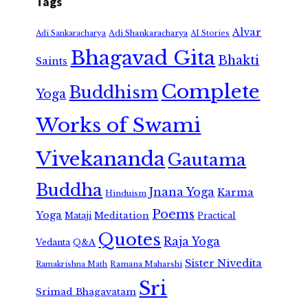
Tags
Alvar
Adi Shankaracharya
Adi Sankaracharya
AI Stories
Bhagavad Gita
Bhakti
Saints
Complete
Buddhism
Yoga
Works of Swami
Vivekananda
Gautama
Buddha
Jnana Yoga
Karma
Hinduism
Poems
Yoga
Meditation
Mataji
Practical
Quotes
Raja Yoga
Vedanta
Q&A
Sister Nivedita
Ramana Maharshi
Ramakrishna Math
Sri
Srimad Bhagavatam