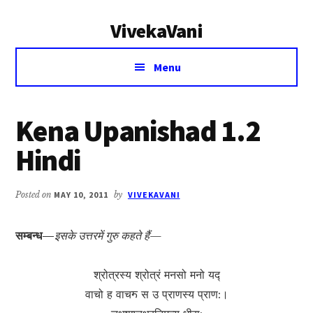
Additional
Skip
Skip
VivekaVani
to
to
menu
main
primary
Voice
content
sidebar
Menu
of
Vivekananda
Kena Upanishad 1.2
Hindi
Posted on
MAY 10, 2011
by
VIVEKAVANI
सम्बन्ध—
इसके उत्तरमें गुरु कहते हैं—
श्रोत्रस्य श्रोत्रं मनसो मनो यद्‍
वाचो ह वाचॸ स उ प्राणस्य प्राण:।