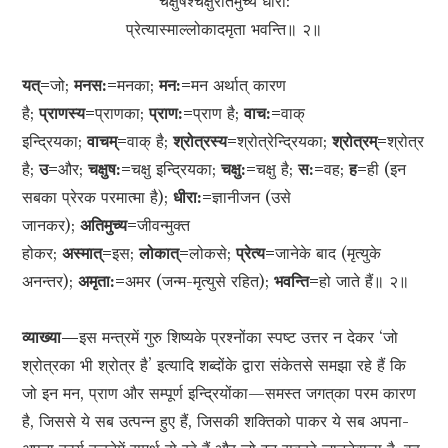
चक्षुषश्चक्षुरतिमुच्य धीरा:
प्रेत्यास्माल्लोकादमृता भवन्ति॥ २॥
यत्=
जो;
मनस:=
मनका;
मन:=
मन अर्थात् कारण
है;
प्राणस्य=
प्राणका;
प्राण:=
प्राण है;
वाच:=
वाक्
इन्द्रियका;
वाचम्=
वाक् है;
श्रोत्रस्य=
श्रोत्रेन्द्रियका;
श्रोत्रम्=
श्रोत्र
है;
उ=
और;
चक्षुष:=
चक्षु इन्द्रियका;
चक्षु:=
चक्षु है;
स:=
वह;
ह=
ही (इन
सबका प्रेरक परमात्मा है);
धीरा:=
ज्ञानीजन (उसे
जानकर);
अतिमुच्य=
जीवन्मुक्त
होकर;
अस्मात्=
इस;
लोकात्=
लोकसे;
प्रेत्य=
जानेके बाद (मृत्युके
अनन्तर);
अमृता:=
अमर (जन्म-मृत्युसे रहित);
भवन्ति=
हो जाते हैं॥ २॥
व्याख्या—
इस मन्त्रमें गुरु शिष्यके प्रश्नोंका स्पष्ट उत्तर न देकर ‘जो
श्रोत्रका भी श्रोत्र है’ इत्यादि शब्दोंके द्वारा संकेतसे समझा रहे हैं कि
जो इन मन, प्राण और सम्पूर्ण इन्द्रियोंका—समस्त जगत‍्का परम कारण
है, जिससे ये सब उत्पन्न हुए हैं, जिसकी शक्तिको पाकर ये सब अपना-