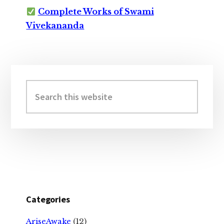
Complete Works of Swami
Vivekananda
Primary
Sidebar
Search
this
website
Categories
AriseAwake
(12)