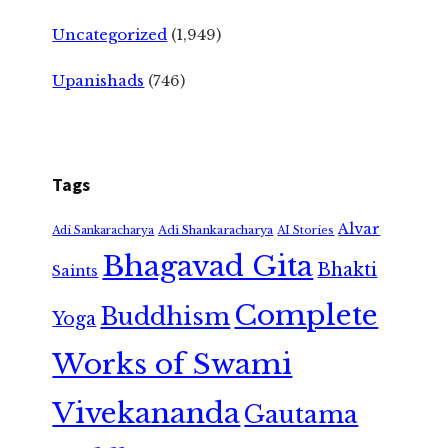
Uncategorized
(1,949)
Upanishads
(746)
Tags
Alvar
Adi Shankaracharya
Adi Sankaracharya
AI Stories
Bhagavad Gita
Bhakti
Saints
Complete
Buddhism
Yoga
Works of Swami
Vivekananda
Gautama