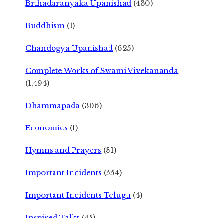
Brihadaranyaka Upanishad
(430)
Buddhism
(1)
Chandogya Upanishad
(625)
Complete Works of Swami Vivekananda
(1,494)
Dhammapada
(306)
Economics
(1)
Hymns and Prayers
(31)
Important Incidents
(554)
Important Incidents Telugu
(4)
Inspired Talks
(45)