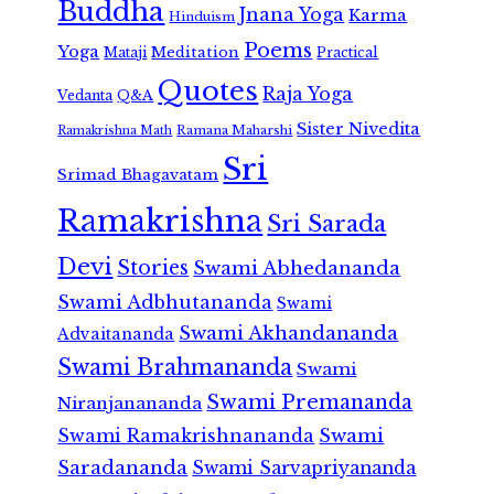
Buddha
Jnana Yoga
Karma
Hinduism
Poems
Yoga
Meditation
Mataji
Practical
Quotes
Raja Yoga
Vedanta
Q&A
Sister Nivedita
Ramana Maharshi
Ramakrishna Math
Sri
Srimad Bhagavatam
Ramakrishna
Sri Sarada
Devi
Stories
Swami Abhedananda
Swami Adbhutananda
Swami
Swami Akhandananda
Advaitananda
Swami Brahmananda
Swami
Swami Premananda
Niranjanananda
Swami Ramakrishnananda
Swami
Saradananda
Swami Sarvapriyananda