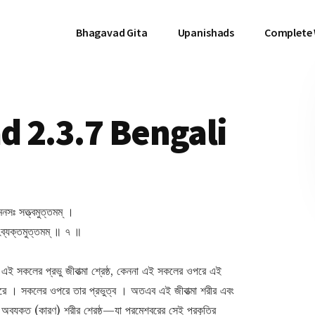
Bhagavad Gita
Upanishads
Complete
 2.3.7 Bengali
মনসঃ সত্ত্বমুত্তমম্ ।
োঽব্যক্তমুত্তমম্ ॥ ৭ ॥
 থেকে এই সকলের প্রভু জীবাত্মা শ্রেষ্ঠ, কেননা এই সকলের ওপরে এই
 করে । সকলের ওপরে তার প্রভুত্ব । অতএব এই জীবাত্মা শরীর এবং
এঁর অব্যক্ত (কারণ) শরীর শ্রেষ্ঠ—যা পরমেশ্বরের সেই প্রকৃতির