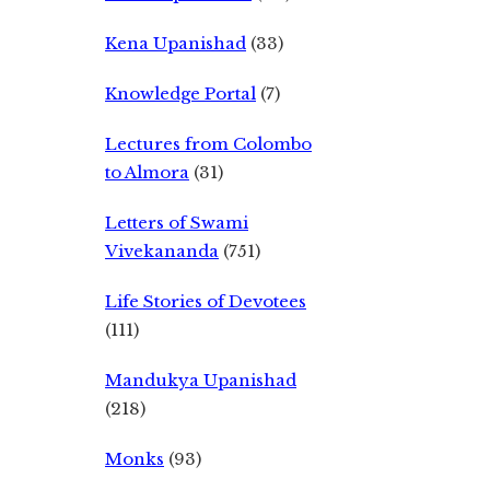
Kena Upanishad
(33)
Knowledge Portal
(7)
Lectures from Colombo
to Almora
(31)
Letters of Swami
Vivekananda
(751)
Life Stories of Devotees
(111)
Mandukya Upanishad
(218)
Monks
(93)