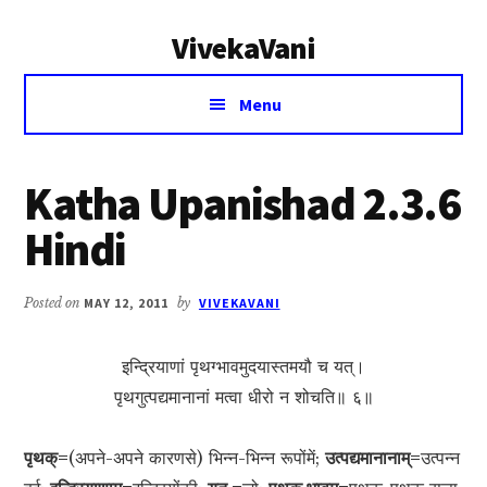
Additional
Skip
Skip
VivekaVani
to
to
menu
main
primary
Voice
content
sidebar
Menu
of
Vivekananda
Katha Upanishad 2.3.6
Hindi
Posted on
MAY 12, 2011
by
VIVEKAVANI
इन्द्रियाणां पृथग्भावमुदयास्तमयौ च यत्।
पृथगुत्पद्यमानानां मत्वा धीरो न शोचति॥ ६॥
पृथक्=
(अपने-अपने कारणसे) भिन्न-भिन्न रूपोंमें;
उत्पद्यमानानाम्=
उत्पन्न