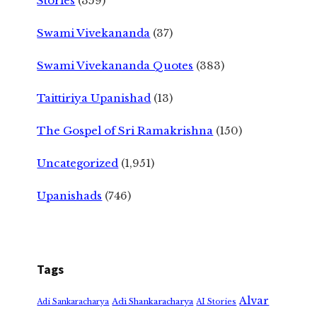
Stories
(359)
Swami Vivekananda
(37)
Swami Vivekananda Quotes
(383)
Taittiriya Upanishad
(13)
The Gospel of Sri Ramakrishna
(150)
Uncategorized
(1,951)
Upanishads
(746)
Tags
Alvar
Adi Shankaracharya
Adi Sankaracharya
AI Stories