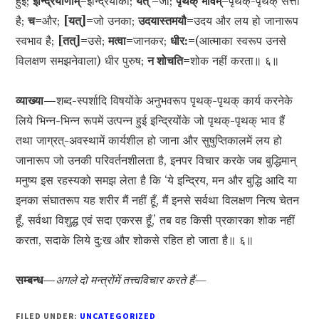
हुई;
इन्द्रियाणाम्=
इन्द्रियोंकी;
यत् =
जो;
पृथक् भावम्=
पृथक्-पृथक् सत्ता
है;
च=
और;
[यत्]=
जो उनका;
उदयास्तमयौ=
उदय और लय हो जानारूप
स्वभाव है;
[तत्]=
उसे;
मत्वा=
जानकर;
धीर:=
(आत्माका स्वरूप उनसे
विलक्षण समझनेवाला) धीर पुरुष;
न शोचति=
शोक नहीं करता॥ ६॥
व्याख्या—
शब्द-स्पर्शादि विषयोंके अनुभवरूप पृथक्-पृथक् कार्य करनेके
लिये भिन्न-भिन्न रूपमें उत्पन्न हुई इन्द्रियोंके जो पृथक्-पृथक् भाव हैं
तथा जाग्रत्-अवस्थामें कार्यशील हो जाना और सुषुप्तिकालमें लय हो
जानारूप जो उनकी परिवर्तनशीलता है, इनपर विचार करके जब बुद्धिमान्
मनुष्य इस रहस्यको समझ लेता है कि ‘ये इन्द्रिय, मन और बुद्धि आदि या
इनका संघातरूप यह शरीर मैं नहीं हूँ, मैं इनसे सर्वथा विलक्षण नित्य चेतन
हूँ, सर्वथा विशुद्ध एवं सदा एकरस हूँ,’ तब वह किसी प्रकारका शोक नहीं
करता, सदाके लिये दु:ख और शोकसे रहित हो जाता है॥ ६॥
सम्बन्ध—
अगले दो मन्त्रोंमें तत्त्वविचार करते हैं—
FILED UNDER:
UNCATEGORIZED