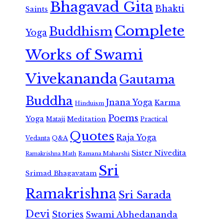
Bhagavad Gita
Bhakti
Saints
Complete
Buddhism
Yoga
Works of Swami
Vivekananda
Gautama
Buddha
Jnana Yoga
Karma
Hinduism
Poems
Yoga
Meditation
Mataji
Practical
Quotes
Raja Yoga
Vedanta
Q&A
Sister Nivedita
Ramana Maharshi
Ramakrishna Math
Sri
Srimad Bhagavatam
Ramakrishna
Sri Sarada
Devi
Stories
Swami Abhedananda