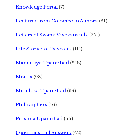
Knowledge Portal
(7)
Lectures from Colombo to Almora
(31)
Letters of Swami Vivekananda
(751)
Life Stories of Devotees
(111)
Mandukya Upanishad
(218)
Monks
(93)
Mundaka Upanishad
(65)
Philosophers
(10)
Prashna Upanishad
(66)
Questions and Answers
(42)