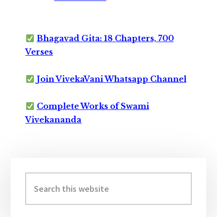
Bhagavad Gita: 18 Chapters, 700
Verses
Join VivekaVani Whatsapp Channel
Complete Works of Swami
Vivekananda
Primary
Sidebar
Search
this
website