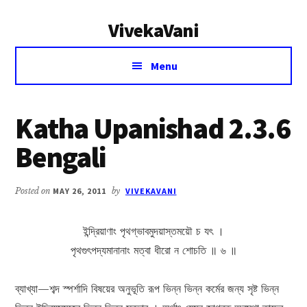
Additional
Skip
Skip
VivekaVani
to
to
menu
main
primary
Voice
content
sidebar
Menu
of
Vivekananda
Katha Upanishad 2.3.6
Bengali
Posted on
MAY 26, 2011
by
VIVEKAVANI
ইন্দ্রিয়াণাং পৃথগ্ভাবমুদয়াস্তময়ৌ চ যৎ ।
পৃথগুৎপদ্যমানানাং মত্বা ধীরো ন শোচতি ॥ ৬ ॥
ব্যাখ্যা—শব্দ স্পর্শাদি বিষয়ের অনুভূতি রূপ ভিন্ন ভিন্ন কর্মের জন্য সৃষ্ট ভিন্ন