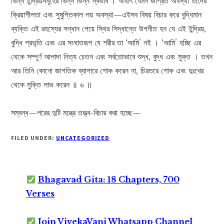
ভিন্ন ইন্দ্রিয়সমূহের ভিন্ন ভিন্ন স্বভাব । অর্থাৎ যেমন জাগ্রত অবস্থা তাদের
ক্রিয়াশীলতা এবং সুষুপ্তিকাল লয় অবস্থা—এইসব বিষয় বিচার করে বুদ্ধিমান
ব্যক্তি এই রহস্যের সন্ধান পেয়ে স্থির সিদ্ধান্তে উপনীত হন যে এই ইন্দ্রিয়,
বুদ্ধি প্রভৃতি এবং এর সংঘাতরূপ যে শরীর তা ‘আমি’ নই । ‘আমি’ হচ্ছি এর
থেকে সম্পূর্ণ আলাদা নিত্য চেতন এবং সর্বতোভাবে শুদ্ধ, বুদ্ধ এবং মুক্ত । তখন
আর তিনি কোনো জাগতিক ব্যাপারে শোক করেন না, চিরতরে শোক এবং দুঃখের
থেকে মুক্তি লাভ করেন ॥ ৬ ॥
সম্বন্ধ—পরের দুটি মন্ত্রে তত্ত্ব-বিচার করা হচ্ছে—
FILED UNDER:
UNCATEGORIZED
Bhagavad Gita: 18 Chapters, 700
Verses
Join VivekaVani Whatsapp Channel