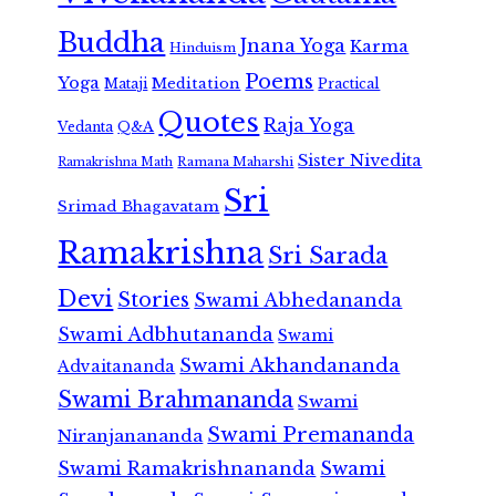
Buddha
Jnana Yoga
Karma
Hinduism
Poems
Yoga
Meditation
Mataji
Practical
Quotes
Raja Yoga
Vedanta
Q&A
Sister Nivedita
Ramana Maharshi
Ramakrishna Math
Sri
Srimad Bhagavatam
Ramakrishna
Sri Sarada
Devi
Stories
Swami Abhedananda
Swami Adbhutananda
Swami
Swami Akhandananda
Advaitananda
Swami Brahmananda
Swami
Swami Premananda
Niranjanananda
Swami Ramakrishnananda
Swami