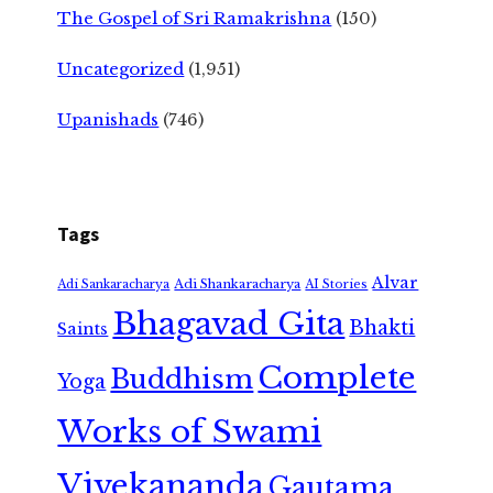
The Gospel of Sri Ramakrishna
(150)
Uncategorized
(1,951)
Upanishads
(746)
Tags
Alvar
Adi Shankaracharya
Adi Sankaracharya
AI Stories
Bhagavad Gita
Bhakti
Saints
Complete
Buddhism
Yoga
Works of Swami
Vivekananda
Gautama