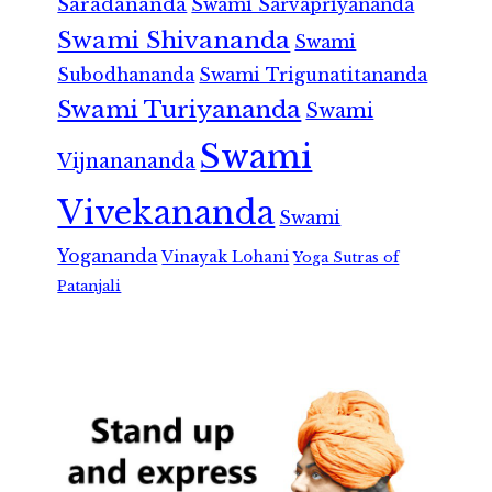
Saradananda
Swami Sarvapriyananda
Swami Shivananda
Swami
Subodhananda
Swami Trigunatitananda
Swami Turiyananda
Swami
Swami
Vijnanananda
Vivekananda
Swami
Yogananda
Vinayak Lohani
Yoga Sutras of
Patanjali