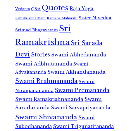
Quotes
Raja Yoga
Vedanta
Q&A
Sister Nivedita
Ramana Maharshi
Ramakrishna Math
Sri
Srimad Bhagavatam
Ramakrishna
Sri Sarada
Devi
Stories
Swami Abhedananda
Swami Adbhutananda
Swami
Swami Akhandananda
Advaitananda
Swami Brahmananda
Swami
Swami Premananda
Niranjanananda
Swami Ramakrishnananda
Swami
Saradananda
Swami Sarvapriyananda
Swami Shivananda
Swami
Subodhananda
Swami Trigunatitananda