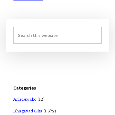
Primary
Sidebar
Search
this
website
Categories
AriseAwake
(12)
Bhagavad Gita
(1,372)