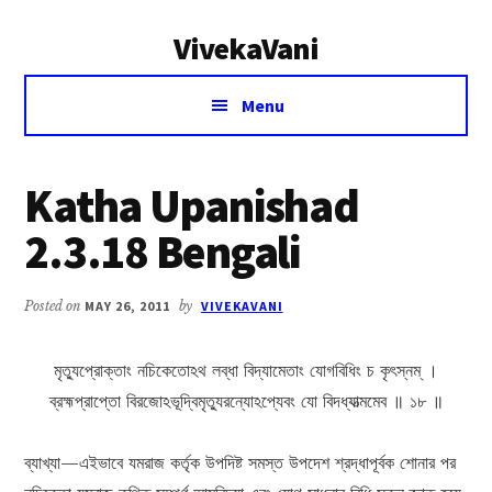
Additional
Skip
Skip
VivekaVani
to
to
menu
main
primary
Voice
content
sidebar
Menu
of
Vivekananda
Katha Upanishad
2.3.18 Bengali
Posted on
MAY 26, 2011
by
VIVEKAVANI
মৃত্যুপ্রোক্তাং নচিকেতোঽথ লব্ধা বিদ্যামেতাং যোগবিধিং চ কৃৎস্নম্ ।
ব্রহ্মপ্রাপ্তো বিরজোঽভূদ্বিমৃত্যুরন্যোঽপ্যেবং যো বিদধ্যাত্মমেব ॥ ১৮ ॥
ব্যাখ্যা—এইভাবে যমরাজ কর্তৃক উপদিষ্ট সমস্ত উপদেশ শ্রদ্ধাপূর্বক শোনার পর