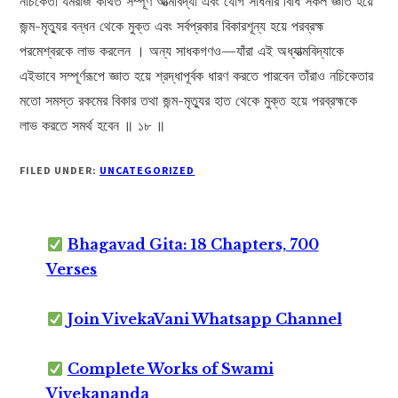
নচিকেতা যমরাজ কথিত সম্পূর্ণ আত্মবিদ্যা এবং যোগ সাধনার বিধি সকল জ্ঞাত হয়ে
জন্ম-মৃত্যুর বন্ধন থেকে মুক্ত এবং সর্বপ্রকার বিকারশূন্য হয়ে পরব্রহ্ম
পরমেশ্বরকে লাভ করলেন । অন্য সাধকগণও—যাঁরা এই অধ্যাত্মবিদ্যাকে
এইভাবে সম্পূর্ণরূপে জ্ঞাত হয়ে শ্রদ্ধাপূর্বক ধারণ করতে পারবেন তাঁরাও নচিকেতার
মতো সমস্ত রকমের বিকার তথা জন্ম-মৃত্যুর হাত থেকে মুক্ত হয়ে পরব্রহ্মকে
লাভ করতে সমর্থ হবেন ॥ ১৮ ॥
FILED UNDER:
UNCATEGORIZED
Bhagavad Gita: 18 Chapters, 700
Verses
Join VivekaVani Whatsapp Channel
Complete Works of Swami
Vivekananda