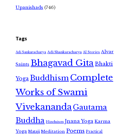
Upanishads
(746)
Tags
Alvar
Adi Shankaracharya
Adi Sankaracharya
AI Stories
Bhagavad Gita
Bhakti
Saints
Complete
Buddhism
Yoga
Works of Swami
Vivekananda
Gautama
Buddha
Jnana Yoga
Karma
Hinduism
Poems
Yoga
Meditation
Mataji
Practical