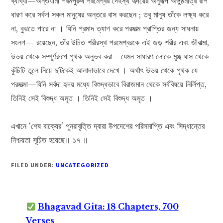
ব্যাখ্যা—অন্তর্যামী পরমপুরুষ পরমেশ্বর দেহস্থ হৃদয়ের অনুরূপ অঙ্গুষ্ঠমাত্র রূপ
ধারণ করে সর্বদা সকল মানুষের অন্তরে বাস করছেন ; তবু মানুষ তাঁকে লক্ষ্য করে
না, বুঝতে পারে না । যিনি প্রমাদ ত্যাগ করে পরমাত্ম প্রাপ্তির জন্য সাধনায়
সংলগ— রয়েছেন, তাঁর উচিত শরীরস্থ পরমেশ্বরকে এই জড় শরীর এবং জীবাত্মা,
উভয় থেকে সম্পূর্ণরূপে পৃথক অনুভব করা—যেমন সাধারণ লোকে মুঞ্জ ঘাস থেকে
কুঁচিটি তুলে নিয়ে দুটিকেই আলাদাভাবে দেখে । অর্থাৎ উভয় থেকে পৃথক যে
পরমাত্মা—যিনি সর্বদা হৃদয় মধ্যে বিশুদ্ধভাবে বিরাজমান থেকে সর্ববিষয়ে নির্লিপ্ত,
তিনিই সেই বিশুদ্ধ অমৃত । তিনিই সেই বিশুদ্ধ অমৃত ।
এখানে ‘শেষ বাক্যের’ পুনরাবৃত্তি দ্বারা উপদেশের পরিসমাপ্তি এবং সিদ্ধান্তের
নিশ্চয়তা সূচিত হয়েছে॥ ১৭ ॥
FILED UNDER:
UNCATEGORIZED
Bhagavad Gita: 18 Chapters, 700
Verses