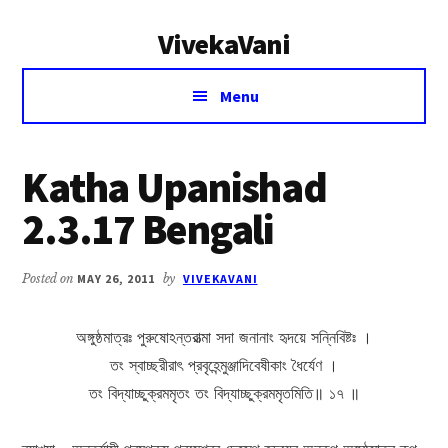
Additional
Skip
Skip
VivekaVani
to
to
menu
main
primary
Voice
content
sidebar
Menu
of
Vivekananda
Katha Upanishad
2.3.17 Bengali
Posted on
MAY 26, 2011
by
VIVEKAVANI
অঙ্গুষ্ঠমাত্রঃ পুরুষোঽন্তরাত্মা সদা জনানাং হৃদয়ে সন্নিবিষ্টঃ ।
তং স্বাচ্ছরীরাৎ প্রবৃহেন্মুঞ্জাদিবেষীকাং ধৈর্যেণ ।
তং বিদ্যাচ্ছুক্রমমৃতং তং বিদ্যাচ্ছুক্রমমৃতমিতি॥ ১৭ ॥