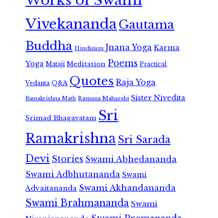
Works of Swami
Vivekananda
Gautama
Buddha
Jnana Yoga
Karma
Hinduism
Poems
Yoga
Meditation
Mataji
Practical
Quotes
Raja Yoga
Vedanta
Q&A
Sister Nivedita
Ramana Maharshi
Ramakrishna Math
Sri
Srimad Bhagavatam
Ramakrishna
Sri Sarada
Devi
Stories
Swami Abhedananda
Swami Adbhutananda
Swami
Swami Akhandananda
Advaitananda
Swami Brahmananda
Swami