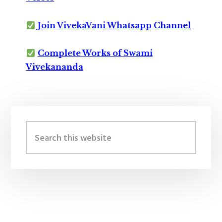
Join VivekaVani Whatsapp Channel
Complete Works of Swami
Vivekananda
Primary
Sidebar
Search
this
website