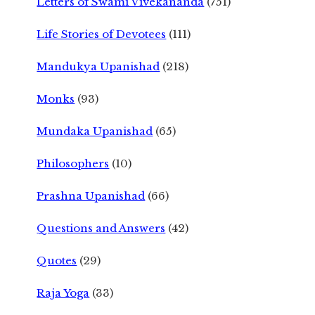
Letters of Swami Vivekananda
(751)
Life Stories of Devotees
(111)
Mandukya Upanishad
(218)
Monks
(93)
Mundaka Upanishad
(65)
Philosophers
(10)
Prashna Upanishad
(66)
Questions and Answers
(42)
Quotes
(29)
Raja Yoga
(33)