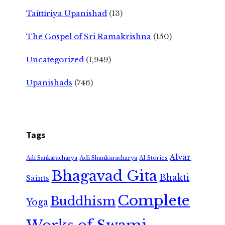
Taittiriya Upanishad
(13)
The Gospel of Sri Ramakrishna
(150)
Uncategorized
(1,949)
Upanishads
(746)
Tags
Alvar
Adi Shankaracharya
Adi Sankaracharya
AI Stories
Bhagavad Gita
Bhakti
Saints
Complete
Buddhism
Yoga