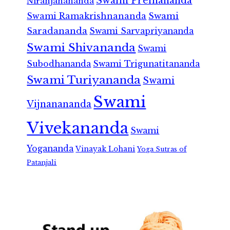
Swami Premananda
Niranjanananda
Swami Ramakrishnananda
Swami
Saradananda
Swami Sarvapriyananda
Swami Shivananda
Swami
Subodhananda
Swami Trigunatitananda
Swami Turiyananda
Swami
Swami
Vijnanananda
Vivekananda
Swami
Yogananda
Vinayak Lohani
Yoga Sutras of
Patanjali