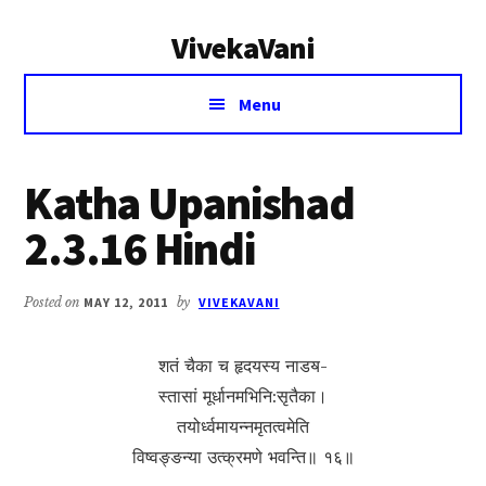
Additional
Skip
Skip
VivekaVani
to
to
menu
main
primary
Voice
content
sidebar
Menu
of
Vivekananda
Katha Upanishad
2.3.16 Hindi
Posted on
MAY 12, 2011
by
VIVEKAVANI
शतं चैका च हृदयस्य नाडॺ-
स्तासां मूर्धानमभिनि:सृतैका।
तयोर्ध्वमायन्नमृतत्वमेति
विष्वङ्ङन्या उत्क्रमणे भवन्ति॥ १६॥