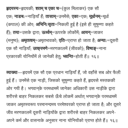
हृदयस्य=
हृदयकी;
शतम् च एका च=
(कुल मिलाकर) एक सौ
एक;
नाडॺ:=
नाड़ियाँ हैं;
तासाम्=
उनमेंसे;
एका=
एक;
मूर्धानम्=
मूर्धा
(कपाल) की ओर;
अभिनि:सृता=
निकली हुई है (इसे ही सुषुम्णा कहते
हैं);
तया=
उसके द्वारा;
ऊर्ध्वम्=
ऊपरके लोकोंमें;
आयन्=
जाकर
(मनुष्य);
अमृतत्वम्=
अमृतभावको;
एति=
प्राप्त हो जाता है;
अन्या:=
दूसरी
एक सौ नाड़ियाँ;
उत्क्रमणे=
मरणकालमें (जीवको);
विष्वङ्=
नाना
प्रकारकी योनियोंमें ले जानेकी हेतु;
भवन्ति=
होती हैं॥ १६॥
व्याख्या—
हृदयमें एक सौ एक प्रधान नाड़ियाँ हैं, जो वहाँसे सब ओर फैली
हुई हैं। उनमेंसे एक नाड़ी, जिसको सुषुम्णा कहते हैं, हृदयसे मस्तककी
ओर गयी है। भगवान‍्के परमधाममें जानेका अधिकारी उस नाड़ीके द्वारा
शरीरसे बाहर निकलकर सबसे ऊँचे लोकमें अर्थात् भगवान‍्के परमधाममें
जाकर अमृतस्वरूप परमानन्दमय परमेश्वरको प्राप्त हो जाता है; और दूसरे
जीव मरणकालमें दूसरी नाड़ियोंके द्वारा शरीरसे बाहर निकलकर अपने-
अपने कर्म और वासनाके अनुसार नाना योनियोंको प्राप्त होते हैं॥ १६॥