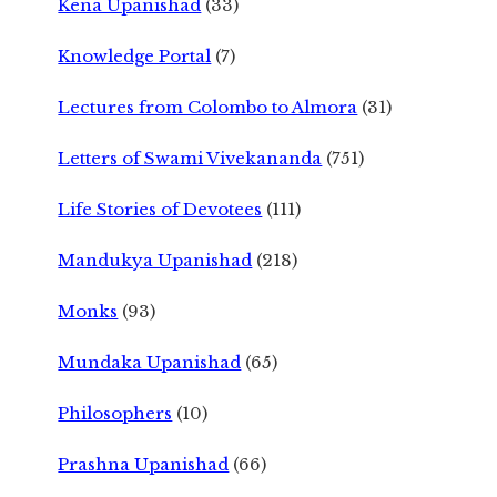
Kena Upanishad
(33)
Knowledge Portal
(7)
Lectures from Colombo to Almora
(31)
Letters of Swami Vivekananda
(751)
Life Stories of Devotees
(111)
Mandukya Upanishad
(218)
Monks
(93)
Mundaka Upanishad
(65)
Philosophers
(10)
Prashna Upanishad
(66)