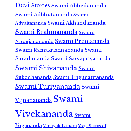
Devi
Stories
Swami Abhedananda
Swami Adbhutananda
Swami
Swami Akhandananda
Advaitananda
Swami Brahmananda
Swami
Swami Premananda
Niranjanananda
Swami Ramakrishnananda
Swami
Saradananda
Swami Sarvapriyananda
Swami Shivananda
Swami
Subodhananda
Swami Trigunatitananda
Swami Turiyananda
Swami
Swami
Vijnanananda
Vivekananda
Swami
Yogananda
Vinayak Lohani
Yoga Sutras of