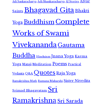
Alvar
Adi Shankaracharya
Adi Sankaracharya
AI Stories
Bhagavad Gita
Bhakti
Saints
Complete
Buddhism
Yoga
Works of Swami
Vivekananda
Gautama
Buddha
Jnana Yoga
Karma
Hinduism
Poems
Yoga
Meditation
Mataji
Practical
Quotes
Raja Yoga
Vedanta
Q&A
Sister Nivedita
Ramana Maharshi
Ramakrishna Math
Sri
Srimad Bhagavatam
Ramakrishna
Sri Sarada