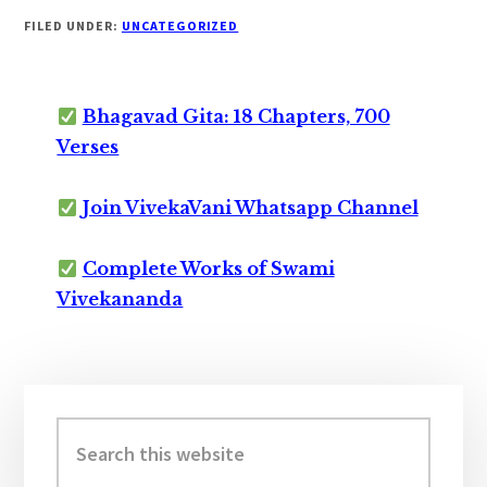
FILED UNDER:
UNCATEGORIZED
Bhagavad Gita: 18 Chapters, 700
Verses
Join VivekaVani Whatsapp Channel
Complete Works of Swami
Vivekananda
Primary
Sidebar
Search
this
website