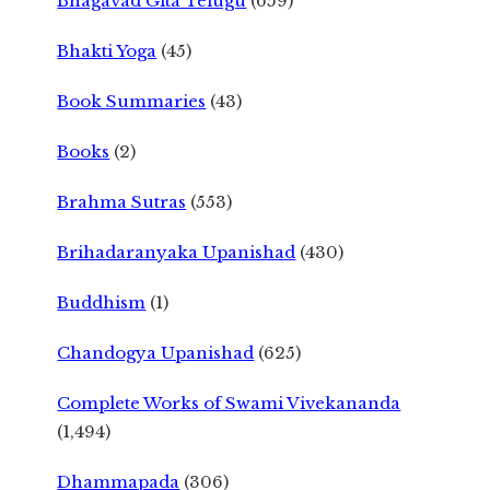
Bhagavad Gita Telugu
(659)
Bhakti Yoga
(45)
Book Summaries
(43)
Books
(2)
Brahma Sutras
(553)
Brihadaranyaka Upanishad
(430)
Buddhism
(1)
Chandogya Upanishad
(625)
Complete Works of Swami Vivekananda
(1,494)
Dhammapada
(306)