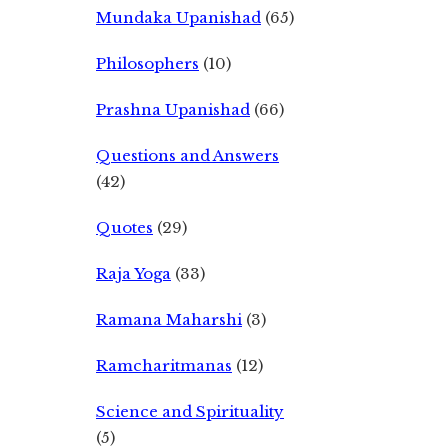
Mundaka Upanishad
(65)
Philosophers
(10)
Prashna Upanishad
(66)
Questions and Answers
(42)
Quotes
(29)
Raja Yoga
(33)
Ramana Maharshi
(3)
Ramcharitmanas
(12)
Science and Spirituality
(5)