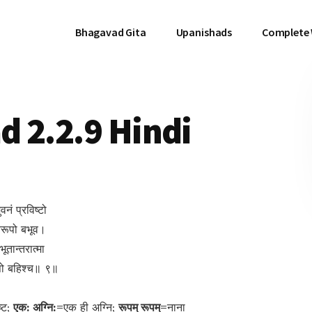
Bhagavad Gita
Upanishads
Complete
 2.2.9 Hindi
वनं प्रविष्टो
तिरूपो बभूव।
ूतान्तरात्मा
ूपो बहिश्च॥ ९॥
ष्ट;
एक: अग्नि:=
एक ही अग्नि;
रूपम् रूपम्=
नाना