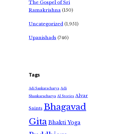
The Gospel of Sri
Ramakrishna
(150)
Uncategorized
(1,951)
Upanishads
(746)
Tags
Adi
Adi Sankaracharya
Alvar
Shankaracharya
AI Stories
Bhagavad
Saints
Gita
Bhakti Yoga