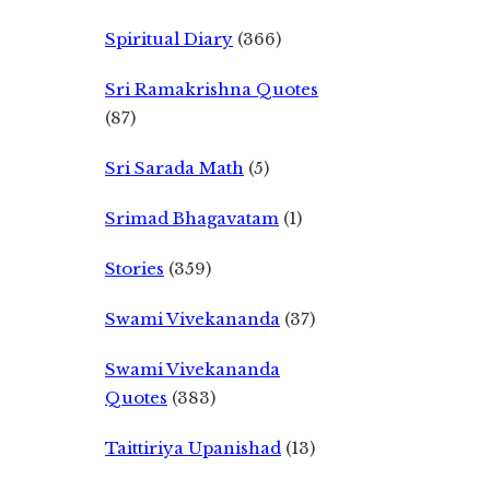
Spiritual Diary
(366)
Sri Ramakrishna Quotes
(87)
Sri Sarada Math
(5)
Srimad Bhagavatam
(1)
Stories
(359)
Swami Vivekananda
(37)
Swami Vivekananda
Quotes
(383)
Taittiriya Upanishad
(13)