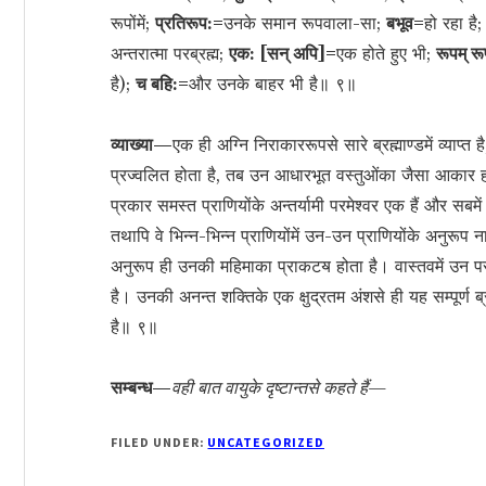
रूपोंमें;
प्रतिरूप:=
उनके समान रूपवाला-सा;
बभूव=
हो रहा है
अन्तरात्मा परब्रह्म;
एक: [सन् अपि]=
एक होते हुए भी;
रूपम् र
है);
च बहि:=
और उनके बाहर भी है॥ ९॥
व्याख्या—
एक ही अग्नि निराकाररूपसे सारे ब्रह्माण्डमें व्याप्त
प्रज्वलित होता है, तब उन आधारभूत वस्तुओंका जैसा आकार हो
प्रकार समस्त प्राणियोंके अन्तर्यामी परमेश्वर एक हैं और सबमें 
तथापि वे भिन्न-भिन्न प्राणियोंमें उन-उन प्राणियोंके अनुरूप 
अनुरूप ही उनकी महिमाका प्राकटॺ होता है। वास्तवमें उन परम
है। उनकी अनन्त शक्तिके एक क्षुद्रतम अंशसे ही यह सम्पूर्ण ब्
है॥ ९॥
सम्बन्ध—
वही बात वायुके दृष्टान्तसे कहते हैं—
FILED UNDER:
UNCATEGORIZED