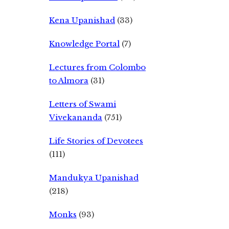
Kena Upanishad
(33)
Knowledge Portal
(7)
Lectures from Colombo
to Almora
(31)
Letters of Swami
Vivekananda
(751)
Life Stories of Devotees
(111)
Mandukya Upanishad
(218)
Monks
(93)