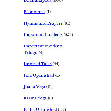
Dhammapada
(306)
Economics
(1)
Hymns and Prayers
(31)
Important Incidents
(554)
Important Incidents
Telugu
(4)
Inspired Talks
(45)
Isha Upanishad
(15)
Jnana Yoga
(17)
Karma Yoga
(8)
Katha Upanishad
(117)