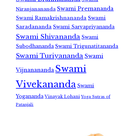
Swami Premananda
Niranjanananda
Swami Ramakrishnananda
Swami
Saradananda
Swami Sarvapriyananda
Swami Shivananda
Swami
Subodhananda
Swami Trigunatitananda
Swami Turiyananda
Swami
Swami
Vijnanananda
Vivekananda
Swami
Yogananda
Vinayak Lohani
Yoga Sutras of
Patanjali