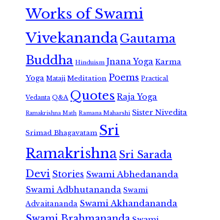
Works of Swami
Vivekananda
Gautama
Buddha
Jnana Yoga
Karma
Hinduism
Poems
Yoga
Meditation
Mataji
Practical
Quotes
Raja Yoga
Vedanta
Q&A
Sister Nivedita
Ramana Maharshi
Ramakrishna Math
Sri
Srimad Bhagavatam
Ramakrishna
Sri Sarada
Devi
Stories
Swami Abhedananda
Swami Adbhutananda
Swami
Swami Akhandananda
Advaitananda
Swami Brahmananda
Swami