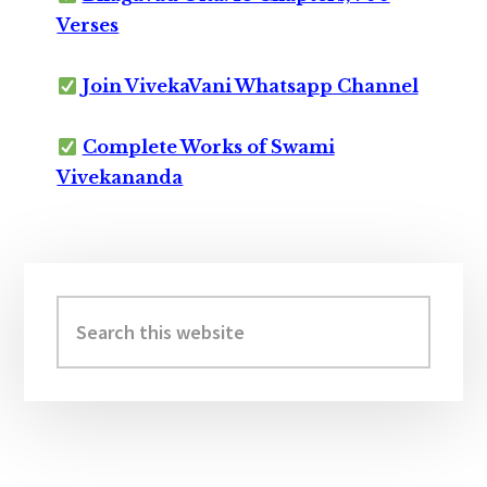
Verses
Join VivekaVani Whatsapp Channel
Complete Works of Swami
Vivekananda
Primary
Sidebar
Search
this
website