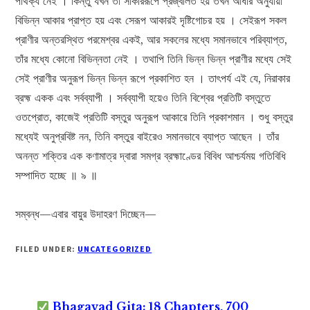
পার্থক্য নেই । কিন্তু যখন তা সাকাররূপে প্রজ্বলিত হয় তখন আধার অনুযায়ী
বিভিন্ন আকার প্রাপ্ত হয় এবং সেরূপ আকারই দৃষ্টিগোচর হয় । সেইরূপ সকল
প্রাণীর অন্তরস্থিত পরমেশ্বর একই, আর সকলের মধ্যে সমানভাবে পরিব্যাপ্ত,
তাঁর মধ্যে কোনো বিভিন্নতা নেই । তথাপি তিনি ভিন্ন ভিন্ন প্রাণীর মধ্যে সেই
সেই প্রাণীর অনুরূপ ভিন্ন ভিন্ন রূপে প্রকাশিত হন । তাৎপর্য এই যে, নিরাকার
ব্রহ্ম একক এবং সর্বব্যাপী । সর্বব্যাপী হয়েও তিনি বিশ্বের প্রতিটি বস্তুতে
ওতপ্রোত, কাজেই প্রতিটি বস্তুর অনুরূপ আকারে তিনি প্রকাশমান । শুধু বস্তুর
মধ্যেই অনুপ্রবিষ্ট নন, তিনি বস্তুর বাইরেও সমানভাবে ব্যাপ্ত আছেন । তাঁর
অনন্ত শক্তির এক কণামাত্র দ্বারা সমগ্র ব্রহ্মাণ্ডের বিবিধ আশ্চর্যময় গতিবিধি
সম্পাদিত হচ্ছে ॥ ৯ ॥
সম্বন্ধ—এবার বায়ুর উদাহরণ দিচ্ছেন—
FILED UNDER:
UNCATEGORIZED
Bhagavad Gita: 18 Chapters, 700