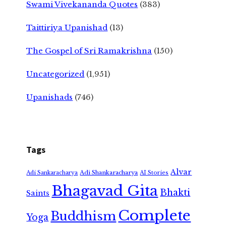
Swami Vivekananda Quotes
(383)
Taittiriya Upanishad
(13)
The Gospel of Sri Ramakrishna
(150)
Uncategorized
(1,951)
Upanishads
(746)
Tags
Alvar
Adi Shankaracharya
Adi Sankaracharya
AI Stories
Bhagavad Gita
Bhakti
Saints
Complete
Buddhism
Yoga