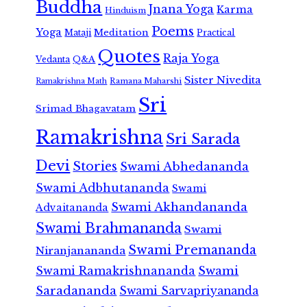
Buddha
Jnana Yoga
Karma
Hinduism
Poems
Yoga
Meditation
Mataji
Practical
Quotes
Raja Yoga
Vedanta
Q&A
Sister Nivedita
Ramana Maharshi
Ramakrishna Math
Sri
Srimad Bhagavatam
Ramakrishna
Sri Sarada
Devi
Stories
Swami Abhedananda
Swami Adbhutananda
Swami
Swami Akhandananda
Advaitananda
Swami Brahmananda
Swami
Swami Premananda
Niranjanananda
Swami Ramakrishnananda
Swami
Saradananda
Swami Sarvapriyananda