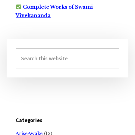
Complete Works of Swami
Vivekananda
Primary
Sidebar
Search
this
website
Categories
AriseAwake
(12)