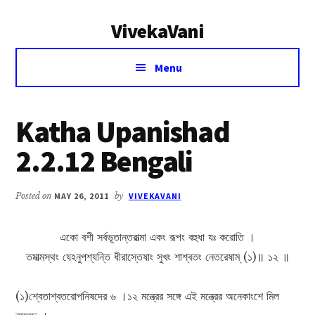
Additional
Skip
Skip
VivekaVani
to
to
menu
main
primary
Voice
content
sidebar
Menu
of
Vivekananda
Katha Upanishad
2.2.12 Bengali
Posted on
MAY 26, 2011
by
VIVEKAVANI
একো বশী সর্বভূতান্তরাত্মা একং রূপং বহুধা যঃ করোতি ।
তমাত্মস্থং যেঽনুপশ্যন্তি ধীরাস্তেষাং সুখং শাশ্বতং নেতরেষাম্ (১)॥ ১২ ॥
(১)শ্বেতাশ্বতরোপনিষদের ৬ ।১২ মন্ত্রের সঙ্গে এই মন্ত্রের অনেকাংশে মিল