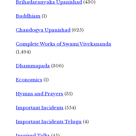
Brihadaranyaka Upanishad
(430)
Buddhism
(1)
Chandogya Upanishad
(625)
Complete Works of Swami Vivekananda
(1,494)
Dhammapada
(306)
Economics
(1)
Hymns and Prayers
(31)
Important Incidents
(554)
Important Incidents Telugu
(4)
Inspired Talks
(45)