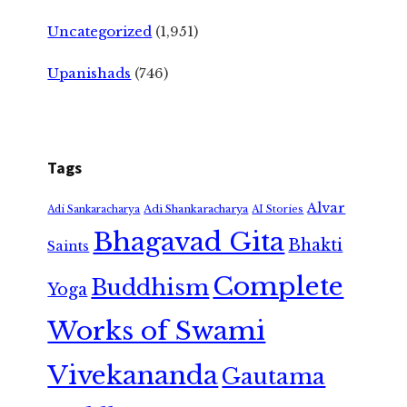
Uncategorized
(1,951)
Upanishads
(746)
Tags
Alvar
Adi Shankaracharya
Adi Sankaracharya
AI Stories
Bhagavad Gita
Bhakti
Saints
Complete
Buddhism
Yoga
Works of Swami
Vivekananda
Gautama