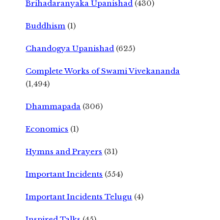
Brihadaranyaka Upanishad
(430)
Buddhism
(1)
Chandogya Upanishad
(625)
Complete Works of Swami Vivekananda
(1,494)
Dhammapada
(306)
Economics
(1)
Hymns and Prayers
(31)
Important Incidents
(554)
Important Incidents Telugu
(4)
Inspired Talks
(45)