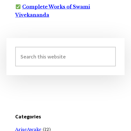
Complete Works of Swami
Vivekananda
Primary
Sidebar
Search
this
website
Categories
AriseAwake
(12)