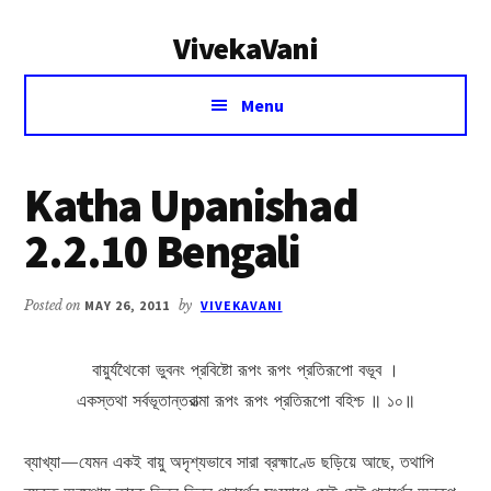
Additional
Skip
Skip
VivekaVani
to
to
menu
main
primary
Voice
content
sidebar
Menu
of
Vivekananda
Katha Upanishad
2.2.10 Bengali
Posted on
MAY 26, 2011
by
VIVEKAVANI
বায়ুর্যথৈকো ভুবনং প্রবিষ্টো রূপং রূপং প্রতিরূপো বভূব ।
একস্তথা সর্বভূতান্তরাত্মা রূপং রূপং প্রতিরূপো বহিশ্চ ॥ ১০॥
ব্যাখ্যা—যেমন একই বায়ু অদৃশ্যভাবে সারা ব্রহ্মাণ্ডে ছড়িয়ে আছে, তথাপি