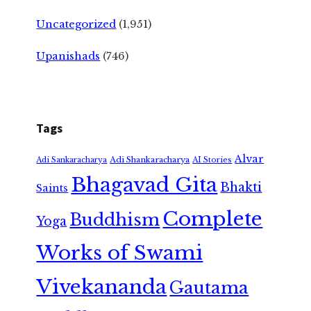
Uncategorized
(1,951)
Upanishads
(746)
Tags
Alvar
Adi Shankaracharya
Adi Sankaracharya
AI Stories
Bhagavad Gita
Bhakti
Saints
Complete
Buddhism
Yoga
Works of Swami
Vivekananda
Gautama