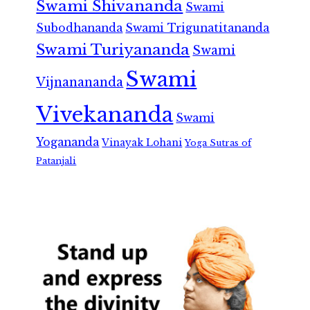
Swami Shivananda
Swami
Subodhananda
Swami Trigunatitananda
Swami Turiyananda
Swami
Swami
Vijnanananda
Vivekananda
Swami
Yogananda
Vinayak Lohani
Yoga Sutras of
Patanjali