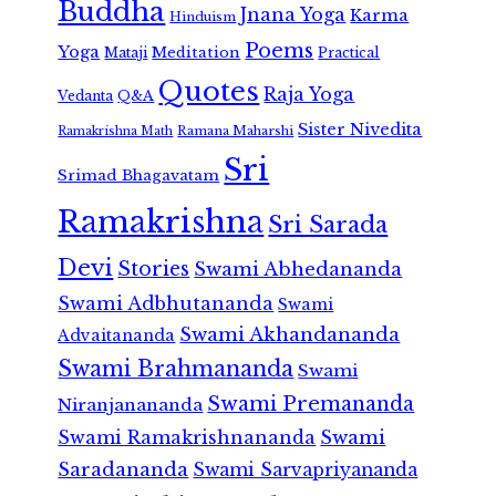
Buddha
Jnana Yoga
Karma
Hinduism
Poems
Yoga
Meditation
Mataji
Practical
Quotes
Raja Yoga
Vedanta
Q&A
Sister Nivedita
Ramana Maharshi
Ramakrishna Math
Sri
Srimad Bhagavatam
Ramakrishna
Sri Sarada
Devi
Stories
Swami Abhedananda
Swami Adbhutananda
Swami
Swami Akhandananda
Advaitananda
Swami Brahmananda
Swami
Swami Premananda
Niranjanananda
Swami Ramakrishnananda
Swami
Saradananda
Swami Sarvapriyananda