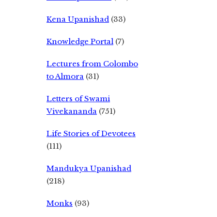
Kena Upanishad
(33)
Knowledge Portal
(7)
Lectures from Colombo
to Almora
(31)
Letters of Swami
Vivekananda
(751)
Life Stories of Devotees
(111)
Mandukya Upanishad
(218)
Monks
(93)