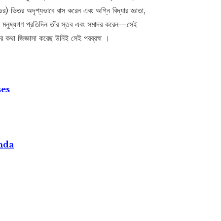
র) ভিতর অদৃশ্যভাবে বাস করেন এবং অগ্নি বিদ্যার জ্ঞাতা,
পন্ন মনুষ্যগণ প্রতিদিন তাঁর স্তব এবং সমাদর করেন—সেই
মের কথা জিজ্ঞাসা করেছ উনিই সেই পরব্রহ্ম ।
ses
nda