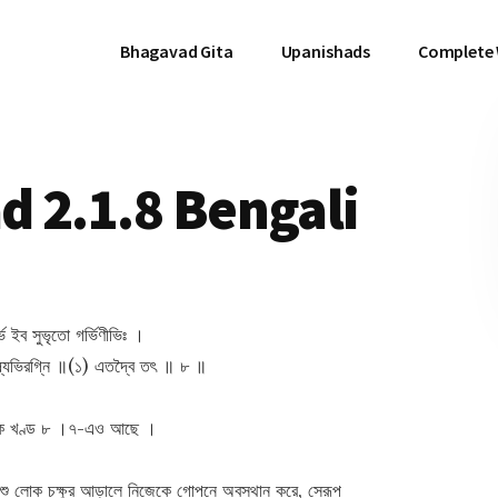
Bhagavad Gita
Upanishads
Complete
 2.1.8 Bengali
ভ ইব সুভৃতো গর্ভিণীভিঃ ।
্মনুষ্যেভিরগ্নি ॥(১) এতদ্বৈ তৎ ॥ ৮ ॥
ার্চিক খণ্ড ৮ ।৭-এও আছে ।
ুষ্ট শিশু লোক চক্ষুর আড়ালে নিজেকে গোপনে অবস্থান করে, সেরূপ