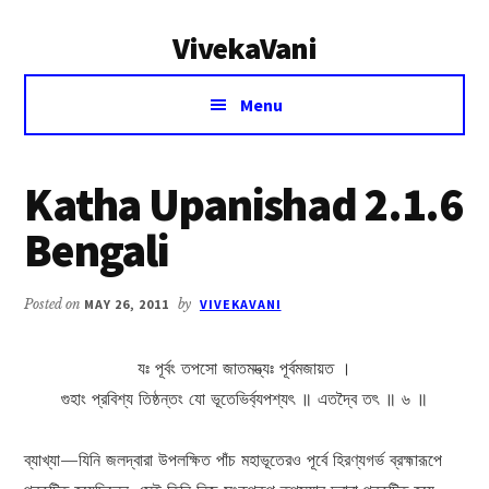
Additional
Skip
Skip
VivekaVani
to
to
menu
main
primary
Voice
content
sidebar
Menu
of
Vivekananda
Katha Upanishad 2.1.6
Bengali
Posted on
MAY 26, 2011
by
VIVEKAVANI
যঃ পূর্বং তপসো জাতমদ্ভ্যঃ পূর্বমজায়ত ।
গুহাং প্রবিশ্য তিষ্ঠন্তং যো ভূতেভির্ব্যপশ্যৎ ॥ এতদ্বৈ তৎ ॥ ৬ ॥
ব্যাখ্যা—যিনি জলদ্বারা উপলক্ষিত পাঁচ মহাভূতেরও পূর্বে হিরণ্যগর্ভ ব্রহ্মারূপে