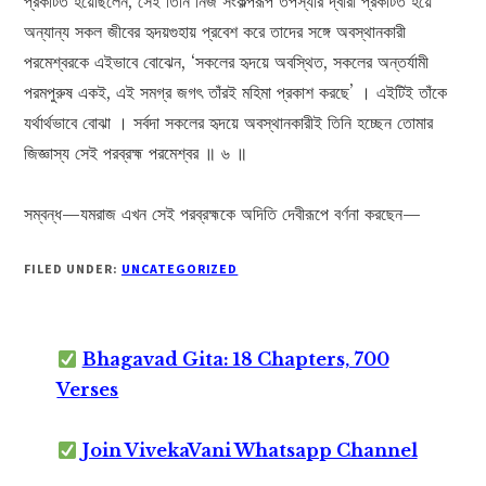
প্রকটিত হয়েছিলেন, সেই তিনি নিজ সংকল্পরূপ তপস্যার দ্বারা প্রকটিত হয়ে
অন্যান্য সকল জীবের হৃদয়গুহায় প্রবেশ করে তাদের সঙ্গে অবস্থানকারী
পরমেশ্বরকে এইভাবে বোঝেন, ‘সকলের হৃদয়ে অবস্থিত, সকলের অন্তর্যামী
পরমপুরুষ একই, এই সমগ্র জগৎ তাঁরই মহিমা প্রকাশ করছে’ । এইটিই তাঁকে
যর্থার্থভাবে বোঝা । সর্বদা সকলের হৃদয়ে অবস্থানকারীই তিনি হচ্ছেন তোমার
জিজ্ঞাস্য সেই পরব্রহ্ম পরমেশ্বর ॥ ৬ ॥
সম্বন্ধ—যমরাজ এখন সেই পরব্রহ্মকে অদিতি দেবীরূপে বর্ণনা করছেন—
FILED UNDER:
UNCATEGORIZED
Bhagavad Gita: 18 Chapters, 700
Verses
Join VivekaVani Whatsapp Channel