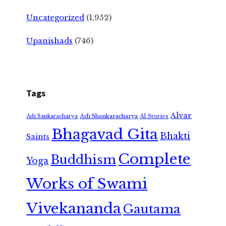
Uncategorized
(1,952)
Upanishads
(746)
Tags
Alvar
Adi Shankaracharya
Adi Sankaracharya
AI Stories
Bhagavad Gita
Bhakti
Saints
Complete
Buddhism
Yoga
Works of Swami
Vivekananda
Gautama