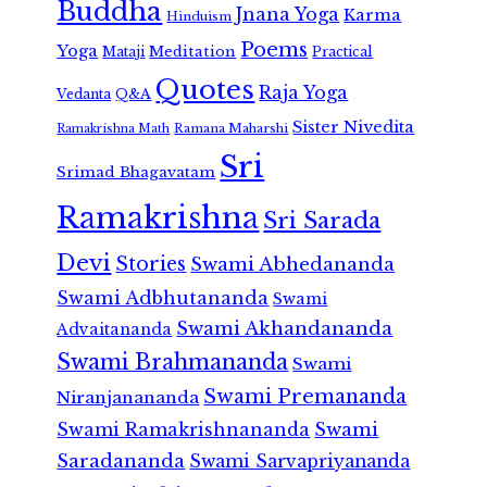
Buddha
Jnana Yoga
Karma
Hinduism
Poems
Yoga
Meditation
Mataji
Practical
Quotes
Raja Yoga
Vedanta
Q&A
Sister Nivedita
Ramana Maharshi
Ramakrishna Math
Sri
Srimad Bhagavatam
Ramakrishna
Sri Sarada
Devi
Stories
Swami Abhedananda
Swami Adbhutananda
Swami
Swami Akhandananda
Advaitananda
Swami Brahmananda
Swami
Swami Premananda
Niranjanananda
Swami Ramakrishnananda
Swami
Saradananda
Swami Sarvapriyananda