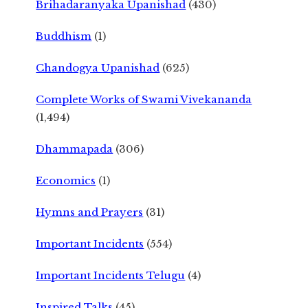
Brihadaranyaka Upanishad
(430)
Buddhism
(1)
Chandogya Upanishad
(625)
Complete Works of Swami Vivekananda
(1,494)
Dhammapada
(306)
Economics
(1)
Hymns and Prayers
(31)
Important Incidents
(554)
Important Incidents Telugu
(4)
Inspired Talks
(45)