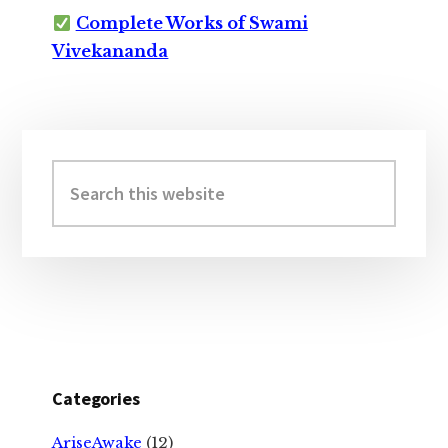
Complete Works of Swami
Vivekananda
Primary
Sidebar
Search
this
website
Categories
AriseAwake
(12)