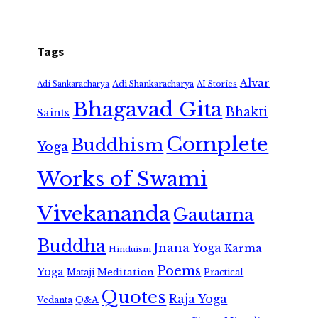
Tags
Alvar
Adi Shankaracharya
Adi Sankaracharya
AI Stories
Bhagavad Gita
Bhakti
Saints
Complete
Buddhism
Yoga
Works of Swami
Vivekananda
Gautama
Buddha
Jnana Yoga
Karma
Hinduism
Poems
Yoga
Meditation
Mataji
Practical
Quotes
Raja Yoga
Vedanta
Q&A