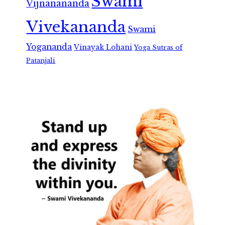
Swami
Vijnanananda
Vivekananda
Swami
Yogananda
Vinayak Lohani
Yoga Sutras of
Patanjali