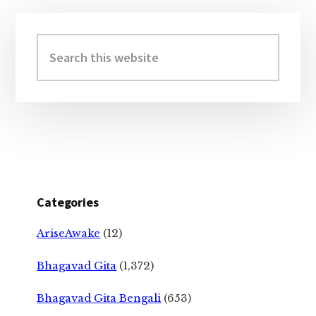
Primary
Sidebar
Search
this
website
Categories
AriseAwake
(12)
Bhagavad Gita
(1,372)
Bhagavad Gita Bengali
(653)