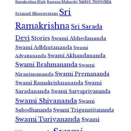
Sister Nivedita
Ramana Maharshi
Ramakrishna Math
Sri
Srimad Bhagavatam
Ramakrishna
Sri Sarada
Devi
Stories
Swami Abhedananda
Swami Adbhutananda
Swami
Swami Akhandananda
Advaitananda
Swami Brahmananda
Swami
Swami Premananda
Niranjanananda
Swami Ramakrishnananda
Swami
Saradananda
Swami Sarvapriyananda
Swami Shivananda
Swami
Subodhananda
Swami Trigunatitananda
Swami Turiyananda
Swami